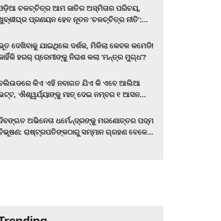
ଓଡ଼ିଆ ଚଳଚ୍ଚିତ୍ର ଆମ ଜାତିର ଅସ୍ମିତାର ପରିଚୟ,
ଖୁବ୍‌ଶୀଘ୍ର ପ୍ରଣୟନ ହେବ ନୂତନ ‘ଚଳଚ୍ଚିତ୍ର ନୀତି’:
ମୁଖ୍ୟମନ୍ତ୍ରୀ ମୋହନ ଚରଣ ମାଝୀ
ଭୂତ ଦେଖିବାକୁ ଯାଇଥିଲେ ଦର୍ଶକ, ମିଳିଲା କେବଳ କମେଡି!
କାହିଁକି ହରର୍‌ ପ୍ରେମୀଙ୍କୁ ନିରାଶ କଲା ‘ମନ୍ତ୍ର ମୁଗ୍ଧ’?
ବଲିଉଡରେ କିଏ ଏହି ନବାଗତ ଯିଏ କି ଏବେ ଆଲିଆ
ଭଟ୍ଟ, ଐଶ୍ୱର୍ଯ୍ୟାଙ୍କୁ ମାତ୍‌ ଦେଇ ନମ୍ବର ୧ ଆସନ
ହାତେଇଛନ୍ତି, ସିନେ ପ୍ରେମୀ ଏବେ ହିଁ ଜାଣି ନିଅନ୍ତୁ ...
ଦିବଙ୍ଗତ ଅଭିନେତା ଧର୍ମେନ୍ଦ୍ରଙ୍କୁ ମରଣୋତ୍ତର ପଦ୍ମ
ବିଭୂଷଣ: ରାଷ୍ଟ୍ରପତିଙ୍କଠାରୁ ସମ୍ମାନ ଗ୍ରହଣ ବେଳେ
ଭାବପ୍ରବଣ ହେଲେ ହେମା ମାଳିନୀ
Trending