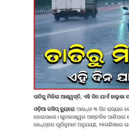
ତାତିରୁ ମିଳିଲା ଆଶ୍ୱସ୍ତି, ଏହି ଦିନ ଯାଏଁ ହାଲୁକା ବ
ଓଡ଼ିଆ ଗସିପ୍ ବ୍ୟୁରୋ
ଆସନ୍ତା ୩ ଦିନ ରାଜ୍ୟର 
:
ହୋଇପାରେ। ଭୁବନେଶ୍ୱର ଆଞ୍ଚଳିକ ପାଣିପାଗ କେନ
କେନ୍ଦ୍ରର ପୂର୍ବାନୁମାନ ଅନୁଯାୟୀ, ୨୫ତାରିଖରେ 