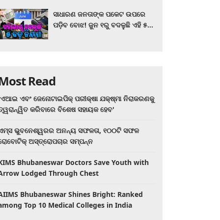
ସାଧାରଣ ଜନତାଙ୍କ ପକେଟ ଉପରେ
ପଡ଼ିବ ବୋଝ! ଜୁନ ୧ରୁ ବଦଳୁଛି ଏହି ୫
ବଡ଼ ନିୟମ
Most Read
'ଏଆଇ ଏବଂ ଜେନୋଟାଇପିକ୍ ପରୀକ୍ଷା ଯକ୍ଷ୍ମା ନିରାକରଣକୁ
ତ୍ୱରାନ୍ୱିତ କରିବାରେ ବିଶେଷ ସହାୟକ ହେବ'
ଏମ୍ସ ଭୁବନେଶ୍ୱରର ଅନନ୍ୟ ସଫଳତା, ୧୦୦ଟି ସଫଳ
ରୋବୋଟିକ୍ ଅସ୍ତ୍ରୋପଚାର ସମ୍ପନ୍ନ
KIMS Bhubaneswar Doctors Save Youth with
Arrow Lodged Through Chest
AIIMS Bhubaneswar Shines Bright: Ranked
among Top 10 Medical Colleges in India