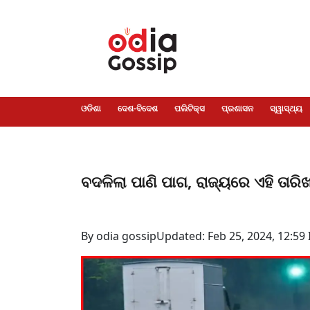
ଓଡିଶା
ଦେଶ-
ପଲିଟିକ୍ସ
ପ୍ରଶାସନ
ସ୍ୱାସ୍ଥ୍ୟ
ଗସିପ
ମନୋରଞ୍ଜନ
କ୍ରାଇମ
ଲାଇଫ
ସମସ୍ୟା
ଟେକ୍ନୋଲୋଜି
ଶିକ୍ଷା
ବିଜ୍ଞାନ
ଖେଳ
ବିଦେଶ
ସ୍ପେଶାଲ
ଷ୍ଟାଇଲ
ଓଡିଶା
ଦେଶ-ବିଦେଶ
ପଲିଟିକ୍ସ
ପ୍ରଶାସନ
ସ୍ୱାସ୍ଥ୍ୟ
ବଦଳିଲା ପାଣି ପାଗ, ରାଜ୍ୟରେ ଏହି ତାରିଖ 
By odia gossip
Updated: Feb 25, 2024, 12:59 