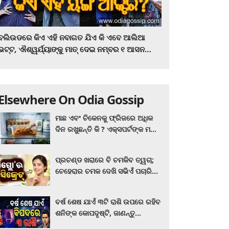
ବଲିଉଡରେ କିଏ ଏହି ନବାଗତ ଯିଏ କି ଏବେ ଆଲିଆ
ଭଟ୍ଟ, ଐଶ୍ୱର୍ଯ୍ୟାଙ୍କୁ ମାତ୍‌ ଦେଇ ନମ୍ବର ୧ ଆସନ
ହାତେଇଛନ୍ତି, ସିନେ ପ୍ରେମୀ ଏବେ ହିଁ ଜାଣି ନିଅନ୍ତୁ ...
Elsewhere On Odia Gossip
ମାଛ ଏବଂ ଚିକେନକୁ ଫ୍ରିଜରେ ଅଧିକ
ଦିନ ରଖୁଛନ୍ତି କି ? ଏକ୍ସପର୍ଟଙ୍କ ମତ
କିଛି ଏପରି ରହିଛି...
ପ୍ରଚଣ୍ଡ ଖରାରେ ବି ଚମକିବ ତ୍ୱଚା;
ଚେହେରାର ଚମକ ଦେଖି ସଭିଏଁ ପଚାରିବେ
ଗ୍ଲୋ’ର ସିକ୍ରେଟ! ଆପଣାନ୍ତୁ ଏହି...
ବର୍ଷ ଶେଷ ଯାଏଁ ୩ଟି ରାଶି ଉପରେ ରହିବ
ଶନିଙ୍କ କୋପଦୃଷ୍ଟି, ଜାଣନ୍ତୁ
ଆପଣଙ୍କ ରାଶି ଏଥିରେ ନାହିଁ ତ?