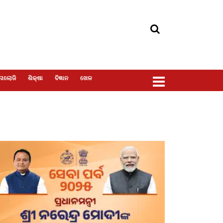
ୋଲୋଜି
ଶିକ୍ଷା
ବିଜ୍ଞାନ
ଖେଳ