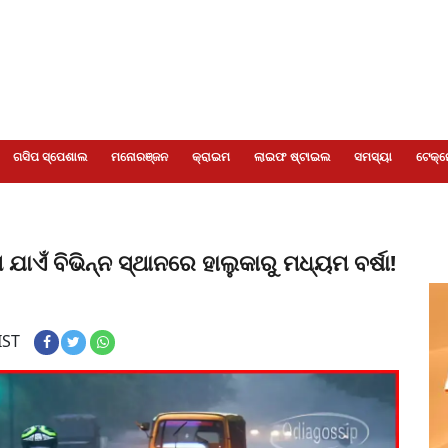
ଗସିପ ସ୍ପେଶାଲ
ମନୋରଞ୍ଜନ
କ୍ରାଇମ
ଲାଇଫ ଷ୍ଟାଇଲ
ସମସ୍ୟା
ଟେକ୍ନ
ଯାଏଁ ବିଭିନ୍ନ ସ୍ଥାନରେ ହାଲୁକାରୁ ମଧ୍ୟମ ବର୍ଷା!
IST