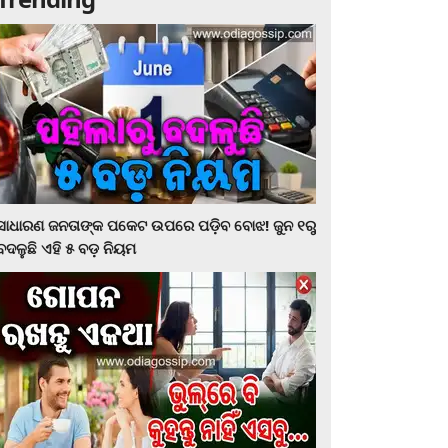
ସାଧାରଣ ଜନତାଙ୍କ ପକେଟ ଉପରେ ପଡ଼ିବ ବୋଝ! ଜୁନ ୧ରୁ
ବଦଳୁଛି ଏହି ୫ ବଡ଼ ନିୟମ