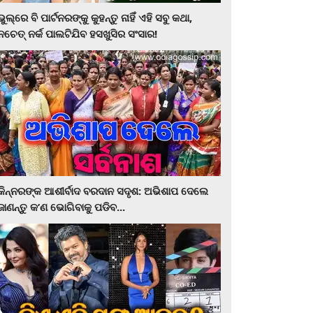
ଭୁଲ୍‌ରେ ବି ପାର୍ଟନରଙ୍କୁ କୁହନ୍ତୁ ନାହିଁ ଏହି ସବୁ କଥା,
ନଚେତ୍‌ ନର୍କ ପାଲଟିଯିବ ହସଖୁସିର ସଂସାର!
କିନ୍ନରଙ୍କ ଆଶୀର୍ବାଦ ବରଦାନ ସଦୃଶ: ଅଭିଶାପ ଦେଲେ
ଜାଣନ୍ତୁ କ’ଣ ଭୋଗିବାକୁ ପଡିବ...