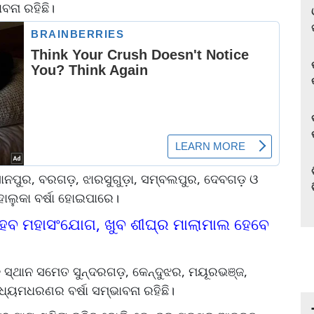
ବନା ରହିଛି।
ସୋନପୁର, ବରଗଡ଼, ଝାରସୁଗୁଡ଼ା, ସମ୍ବଲପୁର, ଦେବଗଡ଼ ଓ
 ହାଲୁକା ବର୍ଷା ହୋଇପାରେ।
ହେବ ମହାସଂଯୋଗ, ଖୁବ ଶୀଘ୍ର ମାଲାମାଲ ହେବେ
ସ୍ଥାନ ସମେତ ସୁନ୍ଦରଗଡ଼, କେନ୍ଦୁଝର, ମୟୂରଭଞ୍ଜ,
ଧ୍ୟମଧରଣର ବର୍ଷା ସମ୍ଭାବନା ରହିଛି।