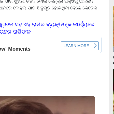
 ସହ ପାଗ ଶୁଖିଲା ରହିବ ବୋଲି କେନ୍ଦ୍ର ପକ୍ଷରୁ ଆକଳନ
ସ୍ଥାନରେ କୋହଲା ପାଗ ଅନୁଭୂତ ହୋଇଥିବା ବେଳେ କେତେକ
୍ଥିରତା ସହ ଏହି ରାଶିର ବ୍ୟକ୍ତିଙ୍କ କାର୍ଯ୍ୟରେ
୍ତାହର ରାଶିଫଳ