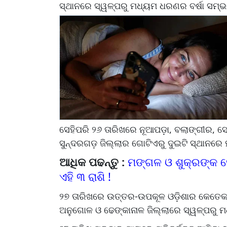
ସ୍ଥାନରେ ସ୍ୱଳ୍ପରୁ ମଧ୍ୟମ ଧରଣର ବର୍ଷା ସମ୍ଭା
ସେହିପରି ୨୬ ତାରିଖରେ ନୂଆପଡ଼ା, ବଲାଙ୍ଗୀର, 
ସୁନ୍ଦରଗଡ଼ ଜିଲ୍ଲାର ଗୋଟିଏରୁ ଦୁଇଟି ସ୍ଥାନରେ
ଆଧିକ ପଢନ୍ତୁ :
ମଙ୍ଗଳ ଓ ଶୁକ୍ରଙ୍କ 
ଏହି ୩ ରାଶି !
୨୭ ତାରିଖରେ ଉତ୍ତର-ଉପକୂଳ ଓଡ଼ିଶାର କେତେକ 
ଅନୁଗୋଳ ଓ ଢେଙ୍କାନାଳ ଜିଲ୍ଲାରେ ସ୍ୱଳ୍ପରୁ ମ