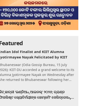
Featured
Indian Idol Finalist and KIIT Alumna
Jyotirmayee Nayak Felicitated by KIIT
Bhubaneswar (Odia Gossip Bureau, 15 July
2026): KIIT-DU accorded a grand welcome to its
alumna Jyotirmayee Nayak on Wednesday after
she returned to Bhubaneswar following her
qualification for the Gra
କିଟ୍‍ ଛାତ୍ରୀ ‘ଇଣ୍ଡିଆନ୍ ଆଇଡଲ୍‌’ ୨୦୨୬; ଗ୍ରାଣ୍ଡ
ଫିନାଲିଷ୍ଟ ଜ୍ୟୋତିର୍ମୟୀଙ୍କ ହୋମ୍‍କମିଂ ସେଲିବ୍ରେସନ୍‍,
କିଟରେ ଉଚ୍ଛ୍ୱସିତ ସମ୍ବର୍ଦ୍ଧନା