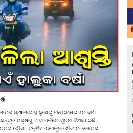
ର୍ଷା
କେତେକ ସ୍ଥାନରେ ହାଲୁକାରୁ ମଧ୍ୟମଧରଣର ବର୍ଷା
୍ଦ୍ର ପକ୍ଷରୁ ଏ ସଂପର୍କରେ ସୂଚନା ଦିଆଯାଇଛି।
ଉତ୍ତର ଓଡ଼ିଶା, ଦକ୍ଷିଣ-ଉପକୂଳ ଓଡ଼ିଶାର କେତେକ