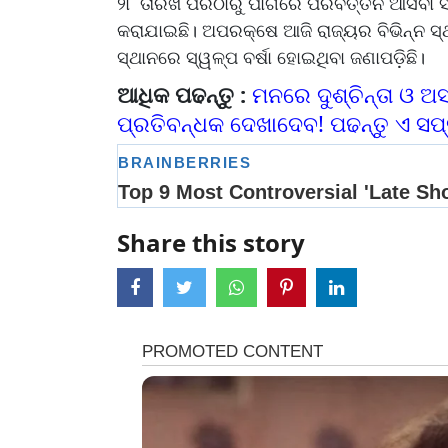
୨୮ ତାରିଖ ପରଠାରୁ ପାଗରେ ପରିବର୍ତ୍ତନ ଆସିବା
କରାଯାଇଛି। ଅପରକ୍ଷେ ଆଜି ରାଜ୍ୟର ବିଭିନ୍ନ 
ସ୍ଥାନରେ ସ୍ୱଳ୍ପ ବର୍ଷା ହୋଇଥିବା ଜଣାପଡ଼ିଛି।
ଆଧିକ ପଢନ୍ତୁ :
ମନରେ ଦୁଶ୍ଚିନ୍ତା ଓ ଅସ
ପ୍ରତିବନ୍ଧକ ଦେଖାଦେବ! ପଢନ୍ତୁ ଏ ସପ
Share this story