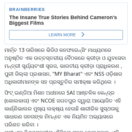
ମାର୍ଚ୍ଚ 13 ତାରିଖରେ ଭିଡିଓ କନଫରେନ୍ସିଂ ମାଧ୍ୟମରେ
ଅନୁଷ୍ଠିତ ଏକ ଉଚ୍ଚସ୍ତରୀୟ ବୈଠକରେ କ୍ରୀଡ଼ା ଓ ଯୁବସେବା
ମନ୍ତ୍ରୀ ସୂର୍ଯ୍ୟବଂଶୀ ସୂରଜ, ଭାରତୀୟ କ୍ରୀଡ଼ା ପ୍ରାଧିକରଣ ,
ପୁରୀ ଜିଲ୍ଲା ପ୍ରଶାସନ, "MY Bharat" ଏବଂ NSS ଓଡ଼ିଶାର
ଅଧିକାରୀମାନଙ୍କ ସହ ପ୍ରସ୍ତୁତିର ସମୀକ୍ଷା କରିଥିଲେ ।
ଫିଟ୍ ଇଣ୍ଡିଆ ମିଶନ ଅଧୀନରେ SAI ଆଞ୍ଚଳିକ କେନ୍ଦ୍ର
(କୋଲକାତା) ଏବଂ NCOE ଜଗତପୁର ଦ୍ୱାରା ଆୟୋଜିତ ଏହି
କାର୍ଣ୍ଣିଭାଲର ମୁଖ୍ୟ ଲକ୍ଷ୍ୟ ହେଉଛି ଶାରୀରିକ ସୁସ୍ଥତାକୁ
ସାଧାରଣ ଜନତାଙ୍କ ନିମନ୍ତେ ଏକ ନିୟମିତ ଅଭ୍ୟାସରେ
ପରିଣତ କରିବା ।