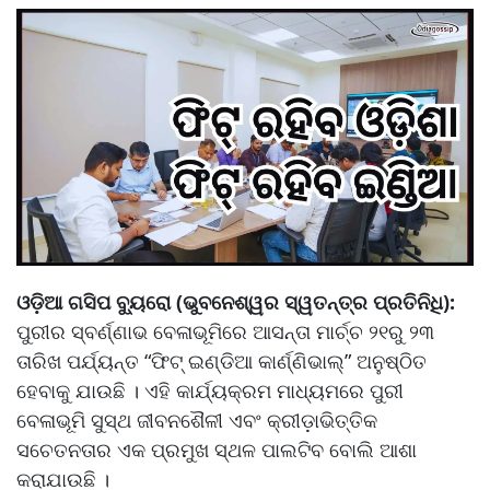
ଓଡ଼ିଆ ଗସିପ ବ୍ୟୁରୋ (ଭୁବନେଶ୍ୱର ସ୍ୱତନ୍ତ୍ର ପ୍ରତିନିଧି):
ପୁରୀର ସ୍ବର୍ଣ୍ଣାଭ ବେଳାଭୂମିରେ ଆସନ୍ତା ମାର୍ଚ୍ଚ ୨୧ରୁ ୨୩
ତାରିଖ ପର୍ଯ୍ୟନ୍ତ “ଫିଟ୍ ଇଣ୍ଡିଆ କାର୍ଣ୍ଣିଭାଲ୍” ଅନୁଷ୍ଠିତ
ହେବାକୁ ଯାଉଛି । ଏହି କାର୍ଯ୍ୟକ୍ରମ ମାଧ୍ୟମରେ ପୁରୀ
ବେଳାଭୂମି ସୁସ୍ଥ ଜୀବନଶୈଳୀ ଏବଂ କ୍ରୀଡ଼ାଭିତ୍ତିକ
ସଚେତନତାର ଏକ ପ୍ରମୁଖ ସ୍ଥଳ ପାଲଟିବ ବୋଲି ଆଶା
କରାଯାଉଛି ।