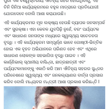
ପୁରୀ ଏକ ବିଶ୍ୱସ୍ତରୀୟ ଐତିହ୍ୟ ସହର ହୋଇଥିବାରୁ, ଏହି
ତିନି ଦିନିଆ କାର୍ଯ୍ୟକ୍ରମରେ ବହୁଳ ମାତ୍ରାରେ ପ୍ରତିଯୋଗୀ
ଯୋଗଦେବେ ବୋଲି ଆଶା କରାଯାଉଛି।
ଏହି କାର୍ଯ୍ୟକ୍ରମର ମୂଳ ଲକ୍ଷ୍ୟ ହେଉଛି ବ୍ୟାପକ ଜନସମ୍ପର୍କ
ଏବଂ ସୁରକ୍ଷା। ଏହା କେବଳ ଯୁବପିଢ଼ି ନୁହେଁ, ବରଂ ପର୍ଯ୍ୟଟକ
ଏବଂ ସାଧାରଣ ଜନତାଙ୍କ ମଧ୍ୟରେ ସ୍ୱାସ୍ଥ୍ୟ ସଚେତନତା
ବୃଦ୍ଧି । ଏହି କାର୍ଯ୍ୟକ୍ରମ ସମ୍ପୂର୍ଣ୍ଣ ଭାବେ ଗୋଷ୍ଠୀ-ଭିତ୍ତିକ
ହୋଇ ଏକ ବୃହତ ଅଭିଯାନରେ ପରିଣତ ହେବ ଏବଂ ଏଥିରେ
ସାଧାରଣ ଲୋକଙ୍କ ସହଭାଗିତା ବୃଦ୍ଧି ପାଇବ । ଏହି
କାର୍ଣ୍ଣିଭାଲ୍ ସ୍ଥାନୀୟ ବାସିନ୍ଦା, ଛାତ୍ରଛାତ୍ରୀ ଏବଂ
ପର୍ଯ୍ୟଟକମାନଙ୍କୁ ଏକାଠି କରି ଆମ ଐତିହ୍ୟ ସହରର ସୁନ୍ଦର
ପରିବେଶରେ ସ୍ୱାସ୍ଥ୍ୟ ଏବଂ ଜନକଲ୍ୟାଣର ବାର୍ତ୍ତା ପ୍ରସାର
କରିବ ବୋଲି ମାନ୍ୟବର ମନ୍ତ୍ରୀ ଆଶା ପ୍ରକାଶ କରିଛନ୍ତି l