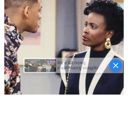
କିଟ୍‍ ଓ କିସ୍‍ ପକ୍ଷରୁ
ଜ୍ୟୋତିର୍ମୟୀଙ୍କୁ ଉଚ୍ଛ୍ୱସିତ
ସମ୍ବର୍ଦ୍ଧନା; ୫ଲକ୍ଷ ଟଙ୍କାର
ପ୍ରୋତ୍ସାହନ ରାଶି ପ୍ରଦାନ