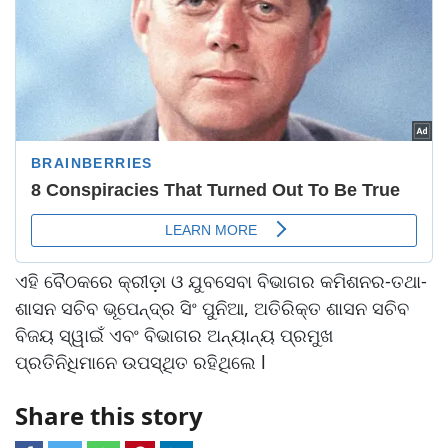
ଏହି ବୈଠକରେ କ୍ରୀଡ଼ା ଓ ଯୁବସେବା ବିଭାଗର କମିଶନର-ତଥା-
ଶାସନ ସଚିବ ଭୂପେନ୍ଦ୍ର ସିଂ ପୁନିଆ, ଅତିରିକ୍ତ ଶାସନ ସଚିବ
ବିଜୟ ସ୍ୱାଇଁ ଏବଂ ବିଭାଗର ଅନ୍ୟାନ୍ୟ ପ୍ରମୁଖ
ପ୍ରତିନିଧିମାନେ ଉପସ୍ଥିତ ରହିଥିଲେ l
Share this story