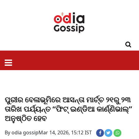
ଓଡିଶା
ଦେଶ-
ପଲିଟିକ୍ସ
ପ୍ରଶାସନ
ସ୍ୱାସ୍ଥ୍ୟ
ଗସିପ
ମନୋରଞ୍ଜନ
କ୍ରାଇମ
ଲାଇଫ
ସମସ୍ୟା
ଟେକ୍ନୋଲୋଜି
ଶିକ୍ଷା
ବିଜ୍ଞାନ
ଖେଳ
ବିଦେଶ
ସ୍ପେଶାଲ
ଷ୍ଟାଇଲ
ପୁରୀର ବେଳାଭୂମିରେ ଆସନ୍ତା ମାର୍ଚ୍ଚ ୨୧ରୁ ୨୩
ତାରିଖ ପର୍ଯ୍ୟନ୍ତ “ଫିଟ୍ ଇଣ୍ଡିଆ କାର୍ଣ୍ଣିଭାଲ୍”
ଅନୁଷ୍ଠିତ ହେବ
By odia gossip
Mar 14, 2026, 15:12 IST