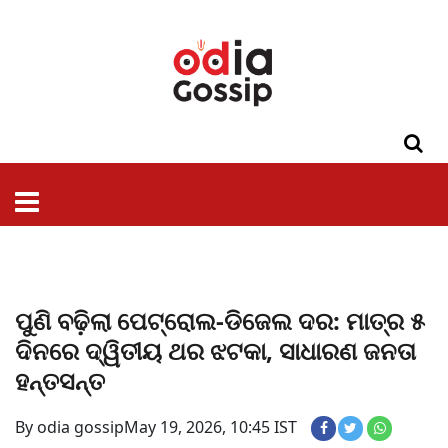
ଓଡିଶା
ଦେଶ-
ପଲିଟିକ୍ସ
ପ୍ରଶାସନ
ସ୍ୱାସ୍ଥ୍ୟ
ଗସିପ
ମନୋରଞ୍ଜନ
କ୍ରାଇମ
ଲାଇଫ
ସମସ୍ୟା
ଟେକ୍ନୋଲୋଜି
ଶିକ୍ଷା
ବିଜ୍ଞାନ
ଖେଳ
ବିଦେଶ
ସ୍ପେଶାଲ
ଷ୍ଟାଇଲ
ପୁଣି ବଢ଼ିଲା ପେଟ୍ରୋଲ-ଡିଜେଲ ଦର: ମାତ୍ର ୫
ଦିନରେ ଦ୍ୱିତୀୟ ଥର ଝଟକା, ସାଧାରଣ ଜନତା
ହନ୍ତସନ୍ତ
By odia gossip
May 19, 2026, 10:45 IST