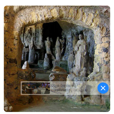
କିଟ୍‍ ଓ କିସ୍‍ ପକ୍ଷରୁ
ଜ୍ୟୋତିର୍ମୟୀଙ୍କୁ ଉଚ୍ଛ୍ୱସିତ
ସମ୍ବର୍ଦ୍ଧନା; ୫ଲକ୍ଷ ଟଙ୍କାର
ପ୍ରୋତ୍ସାହନ ରାଶି ପ୍ରଦାନ