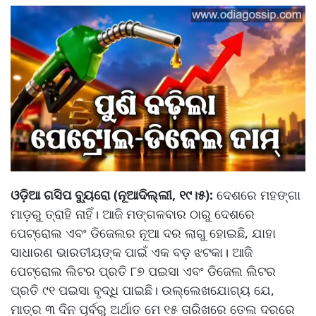
ଓଡ଼ିଆ ଗସିପ ବ୍ୟୁରୋ (ନୂଆଦିଲ୍ଲୀ, ୧୯।୫):
ଦେଶରେ ମହଙ୍ଗା
ମାଡ଼ରୁ ତ୍ରାହି ନାହିଁ। ଆଜି ମଙ୍ଗଳବାର ଠାରୁ ଦେଶରେ
ପେଟ୍ରୋଲ ଏବଂ ଡିଜେଲର ନୂଆ ଦର ଲାଗୁ ହୋଇଛି, ଯାହା
ସାଧାରଣ ଭାରତୀୟଙ୍କ ପାଇଁ ଏକ ବଡ଼ ଝଟକା। ଆଜି
ପେଟ୍ରୋଲ ଲିଟର ପ୍ରତି ୮୭ ପଇସା ଏବଂ ଡିଜେଲ ଲିଟର
ପ୍ରତି ୯୧ ପଇସା ବୃଦ୍ଧି ପାଇଛି। ଉଲ୍ଲେଖଯୋଗ୍ୟ ଯେ,
ମାତ୍ର ୩ ଦିନ ପୂର୍ବରୁ ଅର୍ଥାତ ମେ ୧୫ ତାରିଖରେ ତେଲ ଦରରେ