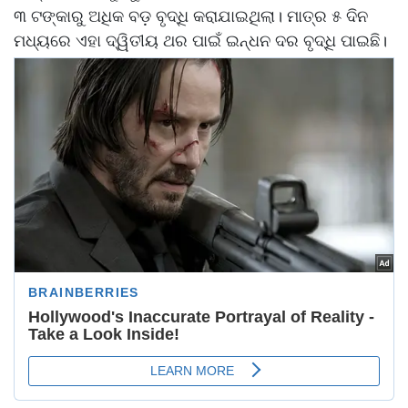
୩ ଟଙ୍କାରୁ ଅଧିକ ବଡ଼ ବୃଦ୍ଧି କରାଯାଇଥିଲା। ମାତ୍ର ୫ ଦିନ
ମଧ୍ୟରେ ଏହା ଦ୍ୱିତୀୟ ଥର ପାଇଁ ଇନ୍ଧନ ଦର ବୃଦ୍ଧି ପାଇଛି।