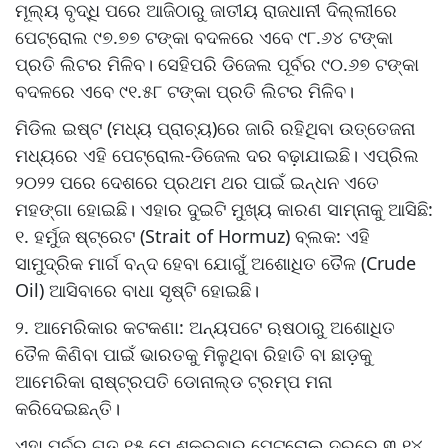
ମୂଲ୍ୟ ବୃଦ୍ଧି ପରେ ଆଜିଠାରୁ ଜାତୀୟ ରାଜଧାନୀ ଦିଲ୍ଲୀରେ
ପେଟ୍ରୋଲ ୯୭.୭୭ ଟଙ୍କା ବଦଳରେ ଏବେ ୯୮.୬୪ ଟଙ୍କା
ପ୍ରତି ଲିଟର ମିଳିବ। ସେହିପରି ଡିଜେଲ ପୂର୍ବର ୯୦.୬୭ ଟଙ୍କା
ବଦଳରେ ଏବେ ୯୧.୫୮ ଟଙ୍କା ପ୍ରତି ଲିଟର ମିଳିବ।
ମିଡିଲ ଇଷ୍ଟ (ମଧ୍ୟ ପ୍ରାଚ୍ୟ)ରେ ଜାରି ରହିଥିବା ଉତ୍ତେଜନା
ମଧ୍ୟରେ ଏହି ପେଟ୍ରୋଲ-ଡିଜେଲ ଦର ବଢ଼ାଯାଇଛି। ଏପ୍ରିଲ
୨୦୨୨ ପରେ ଦେଶରେ ପ୍ରଥମ ଥର ପାଇଁ ଇନ୍ଧନ ଏତେ
ମହଙ୍ଗା ହୋଇଛି। ଏହାର ଦୁଇଟି ମୁଖ୍ୟ କାରଣ ସାମ୍ନାକୁ ଆସିଛି:
୧. ହର୍ମୁଜ ଷ୍ଟ୍ରେଟ (Strait of Hormuz) ବ୍ଲକ: ଏହି
ସାମୁଦ୍ରିକ ମାର୍ଗ ବନ୍ଦ ହେବା ଯୋଗୁଁ ଅଶୋଧିତ ତୈଳ (Crude
Oil) ଆସିବାରେ ବାଧା ସୃଷ୍ଟି ହୋଇଛି।
୨. ଆମେରିକାର କଟକଣା: ଅନ୍ୟପଟେ ଋଷଠାରୁ ଅଶୋଧିତ
ତୈଳ କିଣିବା ପାଇଁ ଭାରତକୁ ମିଳୁଥିବା ରିହାତି ବା ଛାଡ଼କୁ
ଆମେରିକା ରାଷ୍ଟ୍ରପତି ଡୋନାଲ୍ଡ ଟ୍ରମ୍ପ ମନା
କରିଦେଇଛନ୍ତି।
ଏହା ପୂର୍ବରୁ ଗତ ୧୫ ମେ ଶୁକ୍ରବାର ପେଟ୍ରୋଲ ଦରରେ ୩.୧୪