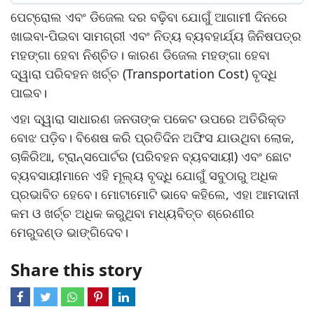
ପେଟ୍ରୋଲ ଏବଂ ଡିଜେଲ ଦର ବଢ଼ିବା ଯୋଗୁଁ ଆଗାମୀ ଦିନରେ
ଖାଇବା-ପିଇବା ସାମଗ୍ରୀ ଏବଂ ନିତ୍ୟ ବ୍ୟବହାର୍ଯ୍ୟ ଜିନିଷପତ୍ର
ମହଙ୍ଗା ହେବା ନିଶ୍ଚିତ। କାରଣ ଡିଜେଲ ମହଙ୍ଗା ହେବା
ଦ୍ୱାରା ପରିବହନ ଖର୍ଚ୍ଚ (Transportation Cost) ବୃଦ୍ଧି
ପାଇବ।
ଏହା ଦ୍ୱାରା ସାଧାରଣ ଜନତାଙ୍କ ପକେଟ ଉପରେ ଅତିରିକ୍ତ
ବୋଝ ପଡ଼ିବ। ବିଶେଷ କରି ପ୍ରତିଦିନ ଅଫିସ ଯାଉଥିବା ଲୋକ,
ଚାକିରିଆ, ଟ୍ରାନ୍ସପୋର୍ଟର (ପରିବହନ ବ୍ୟବସାୟୀ) ଏବଂ ଛୋଟ
ବ୍ୟବସାୟୀମାନେ ଏହି ମୂଲ୍ୟ ବୃଦ୍ଧି ଯୋଗୁଁ ସବୁଠାରୁ ଅଧିକ
ପ୍ରଭାବିତ ହେବେ। ମୋଟାମୋଟି ଭାବେ କହିଲେ, ଏହା ଆମଦାନୀ
କମ ଓ ଖର୍ଚ୍ଚ ଅଧିକ କରୁଥିବା ମଧ୍ୟବିତ୍ତ ଶ୍ରେଣୀର
ମେରୁଦଣ୍ଡ ଭାଙ୍ଗିଦେବ।
Share this story