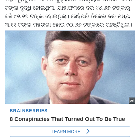
ଟଙ୍କା ବୃଦ୍ଧି ହୋଇଥିଲା, ଯାହାଫଳରେ ଦର ୯୪.୬୭ ଟଙ୍କାରୁ
ବଢ଼ି ୯୭.୭୭ ଟଙ୍କା ହୋଇଥିଲା। ସେହିପରି ଡିଜେଲ ଦର ମଧ୍ୟ
୩.୧୧ ଟଙ୍କା ମହଙ୍ଗା ହୋଇ ୯୦.୬୭ ଟଙ୍କାରେ ପହଞ୍ଚିଥିଲା।