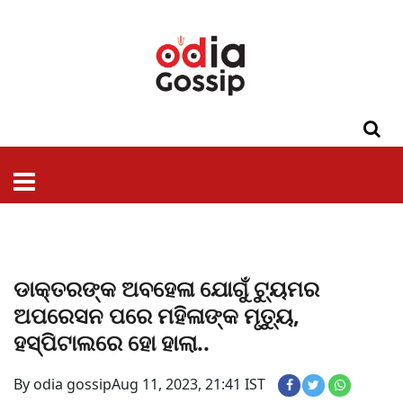
ଓଡିଶା
ଦେଶ-
ପଲିଟିକ୍ସ
ପ୍ରଶାସନ
ସ୍ୱାସ୍ଥ୍ୟ
ଗସିପ
ମନୋରଞ୍ଜନ
କ୍ରାଇମ
ଲାଇଫ
ସମସ୍ୟା
ଟେକ୍ନୋଲୋଜି
ଶିକ୍ଷା
ବିଜ୍ଞାନ
ଖେଳ
ବିଦେଶ
ସ୍ପେଶାଲ
ଷ୍ଟାଇଲ
ଡାକ୍ତରଙ୍କ ଅବହେଳା ଯୋଗୁଁ ଟ୍ୟୁମର
ଅପରେସନ ପରେ ମହିଳାଙ୍କ ମୃତ୍ୟୁ,
ହସ୍ପିଟାଲରେ ହୋ ହାଲା..
By odia gossip
Aug 11, 2023, 21:41 IST