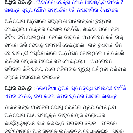
ଅଧିକ ପଢନ୍ତୁ :
ଜୀବନରେ ସେକ୍ସ ନିହାତି ଆବଶ୍ୟକ କାହିଁକି ?
ଜାଣନ୍ତୁ ସୁସ୍ଥ ଯୌନ ସମ୍ପର୍କର ୭ଟି ଉପକାରିତା ବିଷୟରେ
ଅଭିଯୋଗ ଅନୁସାରେ ସଞ୍ଜୁଲତା ପାତ୍ରଙ୍କର ଟ୍ୟୁମର
ହୋଇଥିଲା। ଡାକ୍ତର ଦେଖାଇ ମେଡିସିନ୍‌ ଖାଇବା ପରେ ତାହା
ଟିକିଏ କମି ଯାଇଥିଲା। ହେଲେ ଡାକ୍ତର ଅପରେସନ କରି ତାକୁ
ବାହାର କରି ଦେବାକୁ ପରାମର୍ଶ ଦେଇଥିଲେ। ଗତ ବୁଧବାର ଦିନ
ସେ ସାଳନ୍ଦୀ ହସ୍ପିଟାଲରେ ଆଡ଼ମିସନ ହୋଇଥିଲେ। ଗତକାଲି
ରାତିରେ ତାଙ୍କର ଅପେରସନ ହୋଇଥିଲା। । ଅପରେସନ
ସରିବାର କିଛି ସମୟ ପରେ ମହିଳାଙ୍କ ମୃତ୍ୟୁ ଘଟିଥିବା ପରିବାର
ଲୋକେ ଅଭିଯୋଗ କରିଛନ୍ତି।
ଅଧିକ ପଢନ୍ତୁ :
ଭେଣ୍ଡିଆ ପୁଅର ସ୍ତନବୃଦ୍ଧି ସମସ୍ୟା! କାହିଁକି
ଏମିତି ହେଉଛି, କଣ କଲେ କମିବ ସ୍ତନର ଆକାର ଜାଣନ୍ତୁ
ଡାକ୍ତରଙ୍କ ଅବହେଳା ଯୋଗୁ ରୋଗୀର ମୃତ୍ୟୁ ହୋଇଥିବା
ଅଭିଯୋଗ ଆଣି ସମ୍ପୃକ୍ତ ଡାକ୍ତରଙ୍କ ବିରୋଧରେ
କାର୍ଯ୍ୟାନୁଷ୍ଠାନ ଦାବି କରିଛନ୍ତି ପରିବାର ଲୋକ । ଫଳରେ
ନର୍ସିଂହୋମରେ ଆଜି ସକାଳେ ଉତ୍ତେଜନା ଦେଖାଦେଇଛି। ଖବର