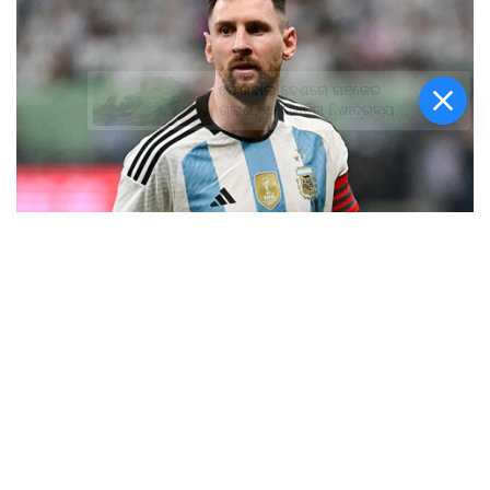
ଫେରିବାଲା ବେଶରେ ଗଞ୍ଜେଇ
ଚାଲାଣ, ୧୨ କୋଟିର ନିଶାଦ୍ରବ୍ୟ
ଜବତ