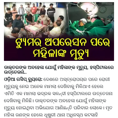
ଡାକ୍ତରଙ୍କ ଅବହେଳା ଯୋଗୁଁ ମହିଳାଙ୍କ ମୃତ୍ୟୁ, ହସ୍ପିଟାଲରେ
ଉତ୍ତେଜନା..
ଓଡ଼ିଆ ଗସିପ୍ ବ୍ୟୁରୋ:
ଦେଶରେ ଅସ୍ତ୍ରୋପଚାର ପରେ ରୋଗୀ
ମୃତ୍ୟୁକୁ ନେଇ ଅନେକ ମାମଲା ଦେଖିବାକୁ ମିଳିଥାଏ ହେଲେ
ଏମିତି ଏକ ମାମଲା ଭଦ୍ରକ ସଳନ୍ଦୀ ହସ୍ପିଟାଲରେ ଉତ୍ତେଜନା
ଦେଖିବାକୁ ମିଳିଛି। ଡାକ୍ତରଙ୍କ ଅବହେଳା ଯୋଗୁଁ ମହିଳାଙ୍କ
ମୃତ୍ୟୁ ହୋଇଥିବା ଅଭିଯୋଗ ଆଣିଛନ୍ତି ପରିବାର ଲୋକେ। ମୃତ
ମହିଳା ଜଣଙ୍କ ହେଲେ ଧୂଷୁରୀ ଥାନା ଅଧିନସ୍ଥ କଟସାହି