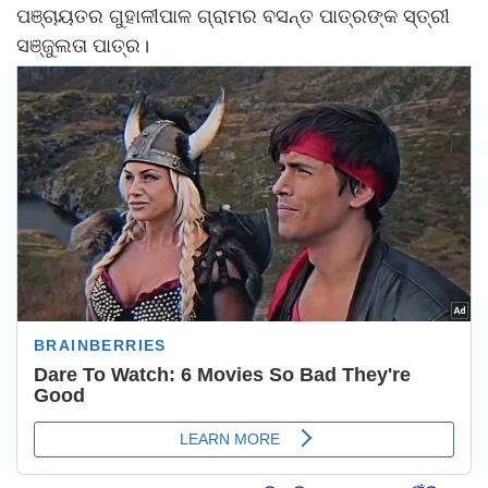
ପଞ୍ଚାୟତର ଗୁହାଳୀପାଳ ଗ୍ରାମର ବସନ୍ତ ପାତ୍ରଙ୍କ ସ୍ତ୍ରୀ
ସଞ୍ଜୁଲତା ପାତ୍ର।