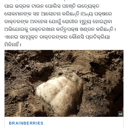
ପାଇ ଭଦ୍ରକ ଟାଉନ ପୋଲିସ ପହଞ୍ଚି ଉତ୍ୟେକ୍ତ
ଲୋକମାନଙ୍କ ସହ ଆଲୋଚନା କରିଛନ୍ତି।ଅନ୍ୟ ପକ୍ଷରେ
ଡାକ୍ତରଙ୍କ ଅବହେଳା ଯୋଗୁଁ ରୋଗୀର ମୃତ୍ୟୁ ହୋଇଥିବା
ଅଭିଯୋଗକୁ ଡାକ୍ତରଖାନା କର୍ତ୍ତୃପକ୍ଷ ଖଣ୍ଡନ କରିଛନ୍ତି।
ଏନେଇ ସମ୍ପୃକ୍ତ ଡାକ୍ତରଙ୍କର କୌଣସି ପ୍ରତିକ୍ରିୟା
ମିଳିନାହିଁ।