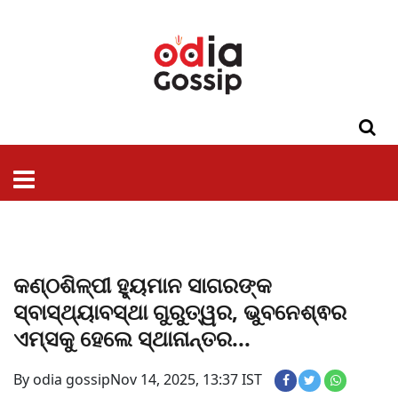
ଓଡିଶା
ଦେଶ-
ପଲିଟିକ୍ସ
ପ୍ରଶାସନ
ସ୍ୱାସ୍ଥ୍ୟ
ଗସିପ
ମନୋରଞ୍ଜନ
କ୍ରାଇମ
ଲାଇଫ
ସମସ୍ୟା
ଟେକ୍ନୋଲୋଜି
ଶିକ୍ଷା
ବିଜ୍ଞାନ
ଖେଳ
ବିଦେଶ
ସ୍ପେଶାଲ
ଷ୍ଟାଇଲ
କଣ୍ଠଶିଳ୍ପୀ ହ୍ୟୁମାନ ସାଗରଙ୍କ
ସ୍ବାସ୍ଥ୍ୟାବସ୍ଥା ଗୁରୁତ୍ୱର, ଭୁବନେଶ୍ଵର
ଏମ୍ସକୁ ହେଲେ ସ୍ଥାନାନ୍ତର...
By odia gossip
Nov 14, 2025, 13:37 IST