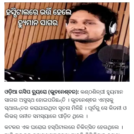
ଓଡ଼ିଆ ଗସିପ ବ୍ୟୁରୋ (ଭୁବନେଶ୍ବର):
କଣ୍ଠଶିଳ୍ପୀ ହ୍ୟୁମାନ
ସାଗର ଅସୁସ୍ଥ ହୋଇପଡିଛନ୍ତି । ଭୁବନେଶ୍ଵର ଏମ୍ସକୁ
ସ୍ଥାନାନ୍ତର କରାଯାଇଥିବା ସୂଚନା ମିଳିଛି । ପୂର୍ବରୁ ସେ କିଡନୀ ଓ
ଲିଭର୍ ଜନୀତ ସମସ୍ୟାରେ ପୀଡ଼ିତ ଥିଲେ ।
କଟକର ଏକ ଘରୋଇ ହସ୍ପିଟାଲରେ ଚିକିତ୍ସିତ ହେଉଥିଲେ ।