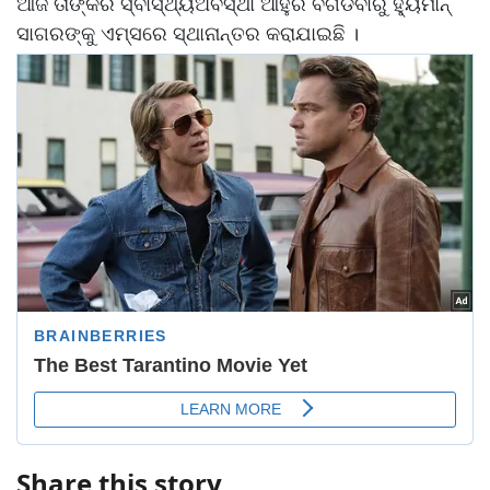
ଆଜି ତାଙ୍କର ସ୍ବାସ୍ଥ୍ୟଅବସ୍ଥା ଆହୁରି ବିଗିଡିବାରୁ ହ୍ୟୁମାନ୍
ସାଗରଙ୍କୁ ଏମ୍ସରେ ସ୍ଥାନାନ୍ତର କରାଯାଇଛି ।
Share this story