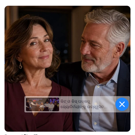
କିଟ୍‍ ଓ କିସ୍‍ ପକ୍ଷରୁ
ଜ୍ୟୋତିର୍ମୟୀଙ୍କୁ ଉଚ୍ଛ୍ୱସିତ
ସମ୍ବର୍ଦ୍ଧନା; ୫ଲକ୍ଷ ଟଙ୍କାର
ପ୍ରୋତ୍ସାହନ ରାଶି ପ୍ରଦାନ