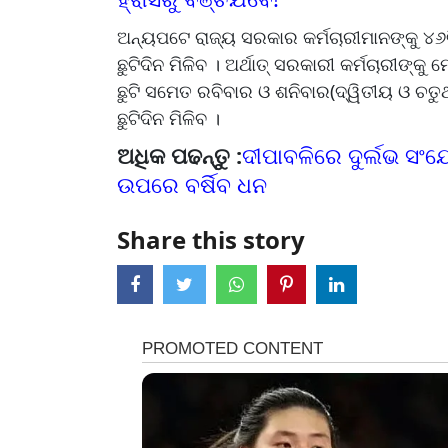
ଅନ୍ୟପଟେ ରାଜ୍ୟ ସରକାର କର୍ମଚାରୀମାନଙ୍କୁ ୪୬ଟି
ଛୁଟିଦିନ ମିଳିବ । ଅର୍ଥାତ୍ ସରକାରୀ କର୍ମଚାରୀଙ୍
ଛୁଟି ସମେତ ରବିବାର ଓ ଶନିବାର(ଦ୍ୱିତୀୟ ଓ ଚତୁ
ଛୁଟିଦିନ ମିଳିବ ।
ଅଧିକ ପଢନ୍ତୁ :
ଦୀପାବଳିରେ ଦୁର୍ଲଭ ସଂଯୋ
ଉପରେ ବର୍ଷିବ ଧନ
Share this story