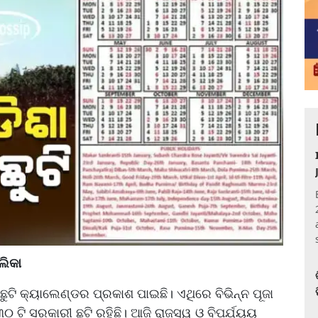
ଲିକା
ଛୁଟି କ୍ୟାଲେଣ୍ଡର ପ୍ରକାଶ ପାଇଛି। ଏଥିରେ ବିଭିନ୍ନ ପୂଜା
୦ ଟି ସରକାରୀ ଛୁଟି ରହିଛି। ଆଜି ରାଜସ୍ୱ ଓ ବିପର୍ଯ୍ୟୟ