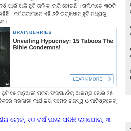
 ପାଇଁ ଆଜି ଛୁଟି ତାଲିକା ଜାରି ହୋଇଛି । ତାଲିକାରେ ୩୦ଟି
ହିଛି । କର୍ମଚାରୀମାନେ ଏହି ୬ଟି ଇଚ୍ଛାଧୀନ ଛୁଟି ମଧ୍ୟରୁ
ବେ।
 ଛୁଟି ୧୫ ଜାନୁଆରୀ ମକର ସଂକ୍ରାନ୍ତିରୁ ଆରମ୍ଭ ହୋଇ ୨୫
ଡ଼ିକରେ ସରକାରୀ କାର୍ଯାଳୟ ସମେତ ରାଜସ୍ୱ ଓ ମାଜିଷ୍ଟ୍ରେଟ୍‌‌
ାଶିର ଲୋକ, ୧୦ ବର୍ଷ ପରେ ପଡିଛି ରାଜଯୋଗ, ୩