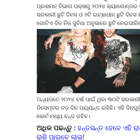
ପ୍ରଶମନ ବିଭାଗ ପକ୍ଷରୁ ୨୦୨୪ କ୍ୟାଲେଣ୍ଡର ବର୍ଷ
ସରକାରୀ ଛୁଟି ଦିବସ ଓ ୬ଟି ଇଚ୍ଛାଧୀନ ଛୁଟି ଦିବସ ର
ଗୋଟିଏ ଦିନ ନିଜ ସୁବିଧା ଅନୁସାରେ ଛୁଟି ନେଇପାରି
ଅନ୍ୟପଟେ ୨୦୨୪ ବର୍ଷ ପାଇଁ ଥିବା ୩୦ଟି ସରକାରୀ
ଡିସେମ୍ବର ବଡ଼ ଦିନ ପଯ୍ୟନ୍ତ ରହିଛି। ଏହି ଦିନଗୁ
କୋର୍ଟ ମଧ୍ୟ ବନ୍ଦ ରହିବ।
ଅଧିକ ପଢନ୍ତୁ :
ହନ୍ତସନ୍ତ ହେବେ ଏହି ର
ରାଶି ପାଇବେ ଲାଭ!