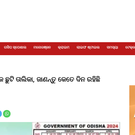
ଗସିପ ସ୍ପେଶାଲ
ମନୋରଞ୍ଜନ
କ୍ରାଇମ
ଲାଇଫ ଷ୍ଟାଇଲ
ସମସ୍ୟା
ଟେକ୍ନ
ୁଟି ତାଲିକା, ଜାଣନ୍ତୁ କେତେ ଦିନ ରହିଛି