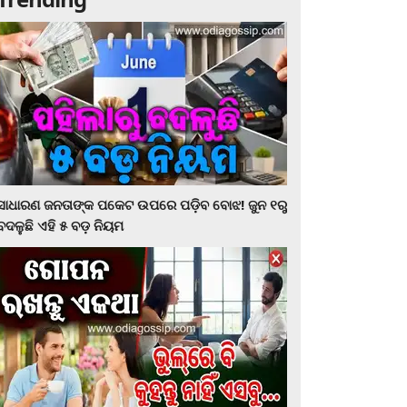
ସାଧାରଣ ଜନତାଙ୍କ ପକେଟ ଉପରେ ପଡ଼ିବ ବୋଝ! ଜୁନ ୧ରୁ
ବଦଳୁଛି ଏହି ୫ ବଡ଼ ନିୟମ