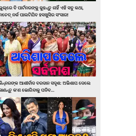
ଭୁଲ୍‌ରେ ବି ପାର୍ଟନରଙ୍କୁ କୁହନ୍ତୁ ନାହିଁ ଏହି ସବୁ କଥା,
ନଚେତ୍‌ ନର୍କ ପାଲଟିଯିବ ହସଖୁସିର ସଂସାର!
କିନ୍ନରଙ୍କ ଆଶୀର୍ବାଦ ବରଦାନ ସଦୃଶ: ଅଭିଶାପ ଦେଲେ
ଜାଣନ୍ତୁ କ’ଣ ଭୋଗିବାକୁ ପଡିବ...