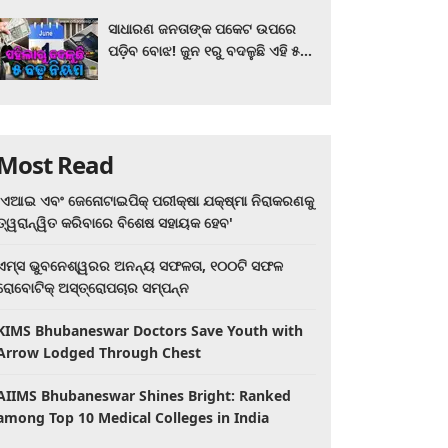
ସାଧାରଣ ଜନତାଙ୍କ ପକେଟ ଉପରେ
ପଡ଼ିବ ବୋଝ! ଜୁନ ୧ରୁ ବଦଳୁଛି ଏହି ୫
ବଡ଼ ନିୟମ
Most Read
'ଏଆଇ ଏବଂ ଜେନୋଟାଇପିକ୍ ପରୀକ୍ଷା ଯକ୍ଷ୍ମା ନିରାକରଣକୁ
ତ୍ୱରାନ୍ୱିତ କରିବାରେ ବିଶେଷ ସହାୟକ ହେବ'
ଏମ୍ସ ଭୁବନେଶ୍ୱରର ଅନନ୍ୟ ସଫଳତା, ୧୦୦ଟି ସଫଳ
ରୋବୋଟିକ୍ ଅସ୍ତ୍ରୋପଚାର ସମ୍ପନ୍ନ
KIMS Bhubaneswar Doctors Save Youth with
Arrow Lodged Through Chest
AIIMS Bhubaneswar Shines Bright: Ranked
among Top 10 Medical Colleges in India