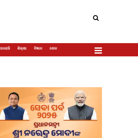
ୋଲୋଜି
ଶିକ୍ଷା
ବିଜ୍ଞାନ
ଖେଳ