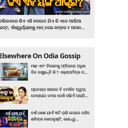
ବଲିଉଡରେ କିଏ ଏହି ନବାଗତ ଯିଏ କି ଏବେ ଆଲିଆ
ଭଟ୍ଟ, ଐଶ୍ୱର୍ଯ୍ୟାଙ୍କୁ ମାତ୍‌ ଦେଇ ନମ୍ବର ୧ ଆସନ
ହାତେଇଛନ୍ତି, ସିନେ ପ୍ରେମୀ ଏବେ ହିଁ ଜାଣି ନିଅନ୍ତୁ ...
Elsewhere On Odia Gossip
ମାଛ ଏବଂ ଚିକେନକୁ ଫ୍ରିଜରେ ଅଧିକ
ଦିନ ରଖୁଛନ୍ତି କି ? ଏକ୍ସପର୍ଟଙ୍କ ମତ
କିଛି ଏପରି ରହିଛି...
ପ୍ରଚଣ୍ଡ ଖରାରେ ବି ଚମକିବ ତ୍ୱଚା;
ଚେହେରାର ଚମକ ଦେଖି ସଭିଏଁ ପଚାରିବେ
ଗ୍ଲୋ’ର ସିକ୍ରେଟ! ଆପଣାନ୍ତୁ ଏହି...
ବର୍ଷ ଶେଷ ଯାଏଁ ୩ଟି ରାଶି ଉପରେ ରହିବ
ଶନିଙ୍କ କୋପଦୃଷ୍ଟି, ଜାଣନ୍ତୁ
ଆପଣଙ୍କ ରାଶି ଏଥିରେ ନାହିଁ ତ?