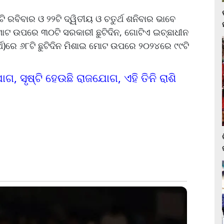
 ରବିବାର ଓ ୨୨ଟି ଦ୍ୱିତୀୟ ଓ ଚତୁର୍ଥ ଶନିବାର ଭାବେ
କୁ ମୋଟ ଉପରେ ୩୦ଟି ସରକାରୀ ଛୁଟିଦିନ, ଗୋଟିଏ ଇଚ୍ଛାଧୀନ
ର୍ଥ)ରେ ୬୮ଟି ଛୁଟିଦିନ ମିଶାଇ ମୋଟ ଉପରେ ୨୦୨୪ରେ ୯୯ଟି
ଗ, ସୃଷ୍ଟି ହେଉଛି ରାଜଯୋଗ, ଏହି ତିନି ରାଶି