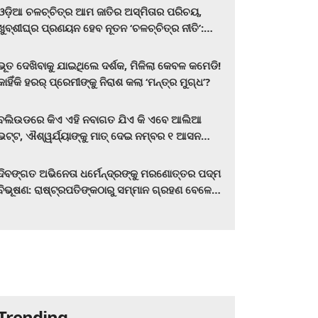
ଓଡ଼ିଆ ଚଳଚ୍ଚିତ୍ର ଆମ ଜାତିର ଅସ୍ମିତାର ପରିଚୟ,
ଖୁବ୍‌ଶୀଘ୍ର ପ୍ରଣୟନ ହେବ ନୂତନ ‘ଚଳଚ୍ଚିତ୍ର ନୀତି’:
ମୁଖ୍ୟମନ୍ତ୍ରୀ ମୋହନ ଚରଣ ମାଝୀ
ଭୂତ ଦେଖିବାକୁ ଯାଇଥିଲେ ଦର୍ଶକ, ମିଳିଲା କେବଳ କମେଡି!
କାହିଁକି ହରର୍‌ ପ୍ରେମୀଙ୍କୁ ନିରାଶ କଲା ‘ମନ୍ତ୍ର ମୁଗ୍ଧ’?
ବଲିଉଡରେ କିଏ ଏହି ନବାଗତ ଯିଏ କି ଏବେ ଆଲିଆ
ଭଟ୍ଟ, ଐଶ୍ୱର୍ଯ୍ୟାଙ୍କୁ ମାତ୍‌ ଦେଇ ନମ୍ବର ୧ ଆସନ
ହାତେଇଛନ୍ତି, ସିନେ ପ୍ରେମୀ ଏବେ ହିଁ ଜାଣି ନିଅନ୍ତୁ ...
ଦିବଙ୍ଗତ ଅଭିନେତା ଧର୍ମେନ୍ଦ୍ରଙ୍କୁ ମରଣୋତ୍ତର ପଦ୍ମ
ବିଭୂଷଣ: ରାଷ୍ଟ୍ରପତିଙ୍କଠାରୁ ସମ୍ମାନ ଗ୍ରହଣ ବେଳେ
ଭାବପ୍ରବଣ ହେଲେ ହେମା ମାଳିନୀ
Trending