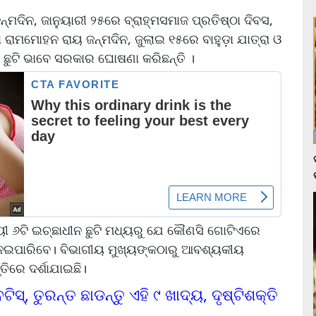
୍ମଦିନ, ଜାନୁୟାରୀ ୨୫ରେ ବ୍ରାହ୍ମସମାଜ ପ୍ରତିଷ୍ଠା ଦିବସ,
ା ରାମମୋହନ ରାୟ ଜନ୍ମଦିନ, ଜୁଲାଇ ୧୫ରେ ବାହୁଡ଼ା ଯାତ୍ରା ଓ
ନ ଛୁଟି ଭାବେ ସରକାର ଘୋଷଣା କରିଛନ୍ତି ।
ୟୀ ୬ଟି ଇଚ୍ଛାଧୀନ ଛୁଟି ମଧ୍ୟରୁ ଯେ କୌଣସି ଗୋଟିଏରେ
 ନେଇପାରିବେ। ବିଭାଗୀୟ ମୁଖ୍ୟଙ୍କଠାରୁ ଆବଶ୍ୟକୀୟ
ତିରେ ଦର୍ଶାଯାଇଛି।
୍‌, ତୁରନ୍ତ ଛାଡନ୍ତୁ ଏହି ୯ ଖାଦ୍ୟ, ଦୃଷ୍ଟିଶକ୍ତି