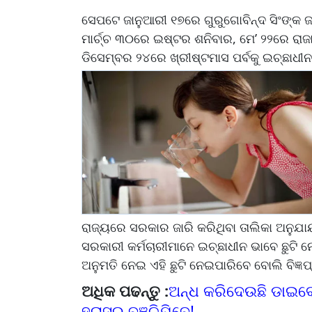
ସେପଟେ ଜାନୁଆରୀ ୧୭ରେ ଗୁରୁଗୋବିନ୍ଦ ସିଂଙ୍କ ଜନ
ମାର୍ଚ୍ଚ ୩୦ରେ ଇଷ୍ଟର ଶନିବାର, ମେ’ ୨୨ରେ ରାଜ
ଡିସେମ୍ବର ୨୪ରେ ଖ୍ରୀଷ୍ଟମାସ ପର୍ବକୁ ଇଚ୍ଛାଧୀ
ରାଜ୍ୟରେ ସରକାର ଜାରି କରିଥିବା ତାଲିକା ଅନୁଯା
ସରକାରୀ କର୍ମଚାରୀମାନେ ଇଚ୍ଛାଧୀନ ଭାବେ ଛୁଟି
ଅନୁମତି ନେଇ ଏହି ଛୁଟି ନେଇପାରିବେ ବୋଲି ବିଜ୍ଞପ୍
ଅଧିକ ପଢନ୍ତୁ :
ଅନ୍ଧ କରିଦେଉଛି ଡାଇବେଟିସ
ହ୍ରାସରୁ ବଞ୍ଚିଯିବେ!