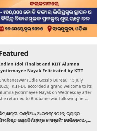
Featured
Indian Idol Finalist and KIIT Alumna
Jyotirmayee Nayak Felicitated by KIIT
Bhubaneswar (Odia Gossip Bureau, 15 July
2026): KIIT-DU accorded a grand welcome to its
alumna Jyotirmayee Nayak on Wednesday after
she returned to Bhubaneswar following her
qualification for the Gra
କିଟ୍‍ ଛାତ୍ରୀ ‘ଇଣ୍ଡିଆନ୍ ଆଇଡଲ୍‌’ ୨୦୨୬; ଗ୍ରାଣ୍ଡ
ଫିନାଲିଷ୍ଟ ଜ୍ୟୋତିର୍ମୟୀଙ୍କ ହୋମ୍‍କମିଂ ସେଲିବ୍ରେସନ୍‍,
କିଟରେ ଉଚ୍ଛ୍ୱସିତ ସମ୍ବର୍ଦ୍ଧନା