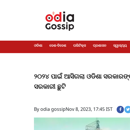
ଓଡିଶା
ଦେଶ-
ପଲିଟିକ୍ସ
ପ୍ରଶାସନ
ସ୍ୱାସ୍ଥ୍ୟ
ଗସିପ
ମନୋରଞ୍ଜନ
କ୍ରାଇମ
ଲାଇଫ
ସମସ୍ୟା
ଟେକ୍ନୋଲୋଜି
ଶିକ୍ଷା
ବିଜ୍ଞାନ
ଖେଳ
ବିଦେଶ
ସ୍ପେଶାଲ
ଷ୍ଟାଇଲ
ଓଡିଶା
ଦେଶ-ବିଦେଶ
ପଲିଟିକ୍ସ
ପ୍ରଶାସନ
ସ୍ୱାସ୍ଥ୍ୟ
୨୦୨୪ ପାଇଁ ଆସିଗଲା ଓଡିଶା ସରକାରଙ୍କ ଛ
ସରକାରୀ ଛୁଟି
By odia gossip
Nov 8, 2023, 17:45 IST