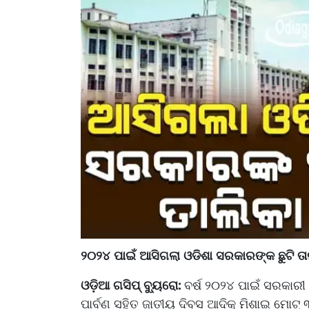
୨୦୨୪ ପାଇଁ ଆସିଗଲା ଓଡିଶା ସରକାରଙ୍କ ଛୁଟି ତା
ଓଡ଼ିଆ ଗସିପ୍ ବ୍ୟୁରୋ:
ବର୍ଷ ୨୦୨୪ ପାଇଁ ସରକାରୀ 
ପାର୍ବଣ ସହିତ ଜାତୀୟ ଦିବସ ଆଦିକୁ ମିଶାଇ ମୋଟ୍ ୩