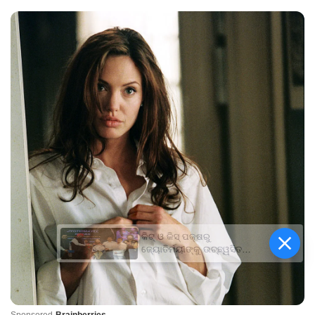
କିଟ୍‍ ଓ କିସ୍‍ ପକ୍ଷରୁ
ଜ୍ୟୋତିର୍ମୟୀଙ୍କୁ ଉଚ୍ଛ୍ୱସିତ
ସମ୍ବର୍ଦ୍ଧନା; ୫ଲକ୍ଷ ଟଙ୍କାର
ପ୍ରୋତ୍ସାହନ ରାଶି ପ୍ରଦାନ