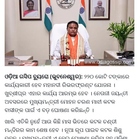
ଓଡ଼ିଆ ଗସିପ ବ୍ୟୁରୋ (ଭୁବନେଶ୍ୱର):
୨୨୦ କୋଟି ଟଙ୍କାରେ
କାର୍ଯ୍ୟକାରୀ ହେବ ମହାନଦୀ ରିଭରଫ୍ରଣ୍ଟ ଯୋଜନା ।
ଖୁବ୍‌ଶୀଘ୍ର ଏହାର କାର୍ଯ୍ୟ ଆରମ୍ଭ ହେବ । ନେତାଜୀ ଜୟନ୍ତୀ
ଅବସରରେ ମୁଖ୍ୟମନ୍ତ୍ରୀ ମୋହନ ଚରଣ ମାଝୀ କଟକ
ବାସୀଙ୍କ ପାଇଁ ଏ ବଡ଼ ଘୋଷଣା କରିଛନ୍ତି ।
ଖାଲି ଏତିକି ନୁହେଁ ଆଉ କିଛି ମାସ ଭିତରେ କଟକ ଚଣ୍ଡୀ
ମନ୍ଦିରର କାମ ଶେଷ ହେବ । ନୂଆ ରୂପ ପାଇବ କଟକ ଶିଶୁ
ଭବନ । ମୁଖ୍ୟମନ୍ତ୍ରୀ ଏ ନେଇ ଘୋଷଣା କରିବା ସହ ଓଡ଼ିଶା