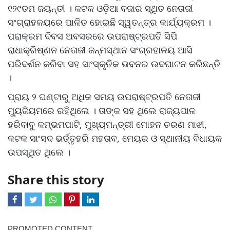
୧୨୯ତମ ଜୟନ୍ତୀ । କଟକ ଓଡ଼ିଆ ବଜାର ସ୍ଥିତ ନେତାଜୀ
ସଂଗ୍ରାହଳୟରେ ପାଳିତ ହୋଇଛି ସ୍ୱତନ୍ତ୍ର କାର୍ଯ୍ୟକ୍ରମ ।
ପରାକ୍ରମ ଦିବସ ଅବସରରେ ଉପରାଷ୍ଟ୍ରପତି ସିପି
ରାଧାକ୍ରିଷ୍ଣନ ନେତାଜୀ ଜନ୍ମସ୍ଥାନ ସଂଗ୍ରହାଳୟ ଆସି
ପରିଦର୍ଶନ କରିବା ସହ ସାଂସ୍କୃତିକ ଭବନର ଉଦଘାଟନ କରିଛନ୍ତି
।
ପ୍ରାୟ ୨ ଘଣ୍ଟାରୁ ଅଧିକ ସମୟ ଉପରାଷ୍ଟ୍ରପତି ନେତାଜୀ
ମ୍ୟୁଜିୟମରେ ରହିଥିଲେ । ତାଙ୍କ ସହ ଥିଲେ ରାଜ୍ୟପାଳ
ହରିବାବୁ କମ୍ଭମପାଟି, ମୁଖ୍ୟମନ୍ତ୍ରୀ ମୋହନ ଚରଣ ମାଝୀ,
କଟକ ସାଂସଦ ଭର୍ତ୍ତୃହରି ମହତାବ, ମେୟର ଓ ସ୍ଥାନୀୟ ବିଧାୟକ
ଉପସ୍ଥିତ ଥିଲେ ।
Share this story