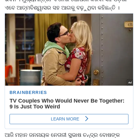
ଏବେ ଆତ୍ମବିଶ୍ୱାସର ସହ ଆଗକୁ ବଢ଼ୁଥିବା କହିଛନ୍ତି ।
ଆଜି ମହାନ ଜନନାୟକ ନେତାଜୀ ସୁଭାଷ ଚନ୍ଦ୍ର ବୋଷଙ୍କ