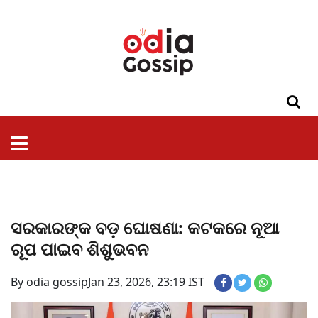
ଓଡିଶା
ଦେଶ-
ପଲିଟିକ୍ସ
ପ୍ରଶାସନ
ସ୍ୱାସ୍ଥ୍ୟ
ଗସିପ
ମନୋରଞ୍ଜନ
କ୍ରାଇମ
ଲାଇଫ
ସମସ୍ୟା
ଟେକ୍ନୋଲୋଜି
ଶିକ୍ଷା
ବିଜ୍ଞାନ
ଖେଳ
ବିଦେଶ
ସ୍ପେଶାଲ
ଷ୍ଟାଇଲ
ସରକାରଙ୍କ ବଡ଼ ଘୋଷଣା: କଟକରେ ନୂଆ
ରୂପ ପାଇବ ଶିଶୁଭବନ
By odia gossip
Jan 23, 2026, 23:19 IST