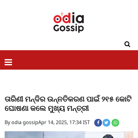
ଓଡିଶା
ଦେଶ-
ପଲିଟିକ୍ସ
ପ୍ରଶାସନ
ସ୍ୱାସ୍ଥ୍ୟ
ଗସିପ
ମନୋରଞ୍ଜନ
କ୍ରାଇମ
ଲାଇଫ
ସମସ୍ୟା
ଟେକ୍ନୋଲୋଜି
ଶିକ୍ଷା
ବିଜ୍ଞାନ
ଖେଳ
ବିଦେଶ
ସ୍ପେଶାଲ
ଷ୍ଟାଇଲ
ତାରିଣୀ ମନ୍ଦିର ଉନ୍ନତିକରଣ ପାଇଁ ୨୧୫ କୋଟି
ଘୋଷଣା କଲେ ମୁଖ୍ୟ ମନ୍ତ୍ରୀ
By odia gossip
Apr 14, 2025, 17:34 IST