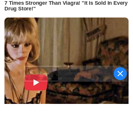
କିଟ୍‍ ଓ କିସ୍‍ ପକ୍ଷରୁ
ଜ୍ୟୋତିର୍ମୟୀଙ୍କୁ ଉଚ୍ଛ୍ୱସିତ
ସମ୍ବର୍ଦ୍ଧନା; ୫ଲକ୍ଷ ଟଙ୍କାର
ପ୍ରୋତ୍ସାହନ ରାଶି ପ୍ରଦାନ