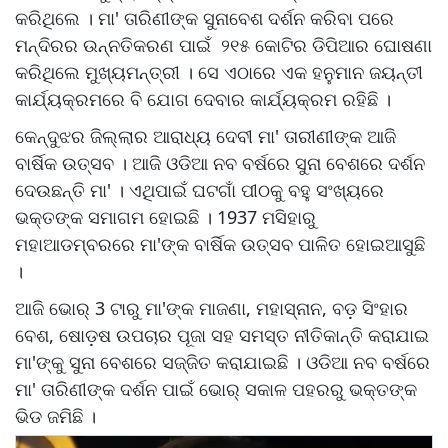
କରିଥିଲେ । ମା' ତାରିଣୀଙ୍କ ସୁନାବେଶ ଦର୍ଶନ କରିବା ପରେ
ମନ୍ଦିରର ଉନ୍ନତିକରଣ ପାଇଁ ୨୧୫ କୋଟିର ଡିପିଆର ଘୋଷଣା
କରିଥିଲେ ମୁଖ୍ୟମନ୍ତ୍ରୀ । ସେ ଏଠାରେ ଏକ ହନୁମାନ ଜୟନ୍ତୀ
କାର୍ଯ୍ୟକ୍ରମରେ ବି ଯୋଗ ଦେବାର କାର୍ଯ୍ୟକ୍ରମ ରହିଛି ।
କେନ୍ଦୁଝର ଜିଲ୍ଲାର ଆରାଧ୍ୟ ଦେବୀ ମା' ତାରୀଣୀଙ୍କ ଆଜି
ବାର୍ଷିକ ଉତ୍ସବ । ଆଜି ଓଡିଆ ନବ ବର୍ଷରେ ସୁନା ବେଶରେ ଦର୍ଶନ
ଦେଉଛନ୍ତି ମା' । ଏଥିପାଇଁ ଘଟଗାଁ ପୀଠକୁ ବହୁ ସଂଖ୍ୟରେ
ଭକ୍ତଙ୍କ ସମାଗମ ହୋଇଛି । 1937 ମସିହାରୁ
ମହାଆଡମ୍ବରରେ ମା'ଙ୍କ ବାର୍ଷିକ ଉତ୍ସବ ପାଳିତ ହୋଇଆସୁଛି
।
ଆଜି ଭୋର୍ 3 ଟାରୁ ମା'ଙ୍କ ମାଜଣା, ମହାସ୍ନାନ, ବଡ଼ ସିଂହାର
ବେଶ, ଷୋଡ଼ଷ ଉପଚାର ପୂଜା ସହ ସମସ୍ତ ନୀତିକାନ୍ତି କରାଯାଇ
ମା'ଙ୍କୁ ସୁନା ବେଶରେ ସଜ୍ଜିତ କରାଯାଇଛି । ଓଡିଆ ନବ ବର୍ଷରେ
ମା' ତାରିଣୀଙ୍କ ଦର୍ଶନ ପାଇଁ ଭୋର୍ ସକାଳ ପହରରୁ ଭକ୍ତଙ୍କ
ଭିଡ ଜମିଛି ।