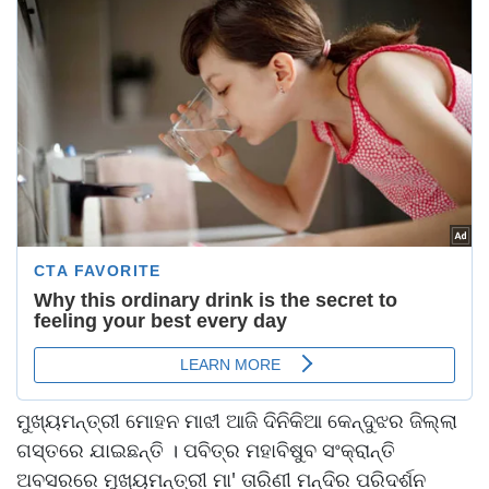
ମୁଖ୍ୟମନ୍ତ୍ରୀ ମୋହନ ମାଝୀ ଆଜି ଦିନିକିଆ କେନ୍ଦୁଝର ଜିଲ୍ଲା
ଗସ୍ତରେ ଯାଇଛନ୍ତି । ପବିତ୍ର ମହାବିଷୁବ ସଂକ୍ରାନ୍ତି
ଅବସରରେ ମୁଖ୍ୟମନ୍ତ୍ରୀ ମା' ତାରିଣୀ ମନ୍ଦିର ପରିଦର୍ଶନ