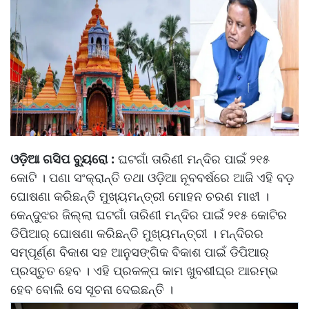
ଓଡ଼ିଆ ଗସିପ ବ୍ୟୁରୋ :
ଘଟଗାଁ ତାରିଣୀ ମନ୍ଦିର ପାଇଁ ୨୧୫
କୋଟି । ପଣା ସଂକ୍ରାନ୍ତି ତଥା ଓଡ଼ିଆ ନୂବବର୍ଷରେ ଆଜି ଏହି ବଡ଼
ଘୋଷଣା କରିଛନ୍ତି ମୁଖ୍ୟମନ୍ତ୍ରୀ ମୋହନ ଚରଣ ମାଝୀ ।
କେନ୍ଦୁଝର ଜିଲ୍ଲା ଘଟଗାଁ ତାରିଣୀ ମନ୍ଦିର ପାଇଁ ୨୧୫ କୋଟିର
ଡିପିଆର୍ ଘୋଷଣା କରିଛନ୍ତି ମୁଖ୍ୟମନ୍ତ୍ରୀ । ମନ୍ଦିରର
ସମ୍ପୂର୍ଣ୍ଣ ବିକାଶ ସହ ଆନୁସଙ୍ଗିକ ବିକାଶ ପାଇଁ ଡିପିଆର୍
ପ୍ରସ୍ତୁତ ହେବ । ଏହି ପ୍ରକଳ୍ପ କାମ ଖୁବଶୀଘ୍ର ଆରମ୍ଭ
ହେବ ବୋଲି ସେ ସୂଚନା ଦେଇଛନ୍ତି ।