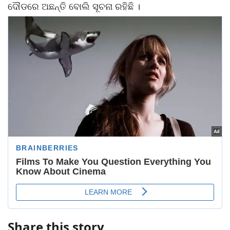
ଦୌଡରେ ଅଛନ୍ତି ବୋଲି ସୂଚନା ରହିଛି ।
Share this story