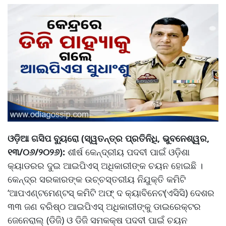
ଓଡ଼ିଆ ଗସିପ ବ୍ୟୁରୋ (ସ୍ୱତନ୍ତ୍ର ପ୍ରତିନିଧି, ଭୁବନେଶ୍ୱର,
୧୩/୦୬/୨୦୨୬):
ଶୀର୍ଷ କେନ୍ଦ୍ରୀୟ ପଦବୀ ପାଇଁ ଓଡ଼ିଶା
କ୍ୟାଡରର ଦୁଇ ଆଇପିଏସ୍ ଅଧିକାରୀଙ୍କ ଚୟନ ହୋଇଛି ।
କେନ୍ଦ୍ର ସରକାରଙ୍କ ଉଚ୍ଚସ୍ତରୀୟ ନିଯୁକ୍ତି କମିଟି
‘ଆପଏଣ୍ଟମେଣ୍ଟସ୍ କମିଟି ଅଫ୍ ଦ କ୍ୟାବିନେଟ(ଏସିସି) ଦେଶର
୩୩ ଜଣ ବରିଷ୍ଠ ଆଇପିଏସ୍ ଅଧିକାରୀଙ୍କୁ ଡାଇରେକ୍ଟର
ଜେନେରାଲ୍ (ଡିଜି) ଓ ଡିଜି ସମକକ୍ଷ ପଦବୀ ପାଇଁ ଚୟନ