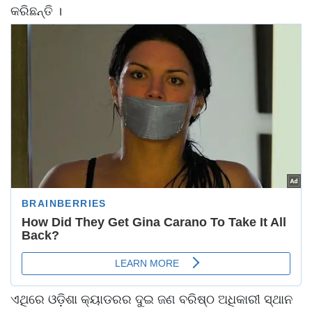
କରିଛନ୍ତି ।
ଏଥିରେ ଓଡ଼ିଶା କ୍ୟାଡରର ଦୁଇ ଜଣ ବରିଷ୍ଠ ଅଧିକାରୀ ସ୍ଥାନ