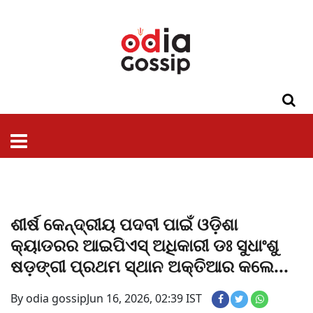
ଓଡିଶା
ଦେଶ-
ପଲିଟିକ୍ସ
ପ୍ରଶାସନ
ସ୍ୱାସ୍ଥ୍ୟ
ଗସିପ
ମନୋରଞ୍ଜନ
କ୍ରାଇମ
ଲାଇଫ
ସମସ୍ୟା
ଟେକ୍ନୋଲୋଜି
ଶିକ୍ଷା
ବିଜ୍ଞାନ
ଖେଳ
ବିଦେଶ
ସ୍ପେଶାଲ
ଷ୍ଟାଇଲ
ଶୀର୍ଷ କେନ୍ଦ୍ରୀୟ ପଦବୀ ପାଇଁ ଓଡ଼ିଶା
କ୍ୟାଡରର ଆଇପିଏସ୍ ଅଧିକାରୀ ଡଃ ସୁଧାଂଶୁ
ଷଡ଼ଙ୍ଗୀ ପ୍ରଥମ ସ୍ଥାନ ଅକ୍ତିଆର କଲେ...
By odia gossip
Jun 16, 2026, 02:39 IST