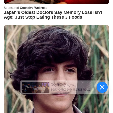
କିଟ୍‍ ଓ କିସ୍‍ ପକ୍ଷରୁ
ଜ୍ୟୋତିର୍ମୟୀଙ୍କୁ ଉଚ୍ଛ୍ୱସିତ
ସମ୍ବର୍ଦ୍ଧନା; ୫ଲକ୍ଷ ଟଙ୍କାର
ପ୍ରୋତ୍ସାହନ ରାଶି ପ୍ରଦାନ