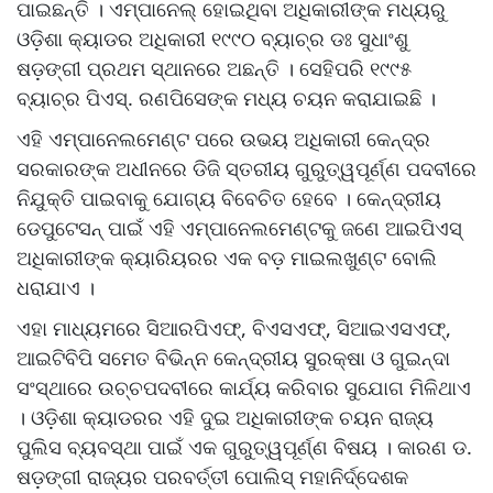
ପାଇଛନ୍ତି । ଏମ୍ପାନେଲ୍ ହୋଇଥିବା ଅଧିକାରୀଙ୍କ ମଧ୍ୟରୁ
ଓଡ଼ିଶା କ୍ୟାଡର ଅଧିକାରୀ ୧୯୯୦ ବ୍ୟାଚ୍‌ର ଡଃ ସୁଧାଂଶୁ
ଷଡ଼ଙ୍ଗୀ ପ୍ରଥମ ସ୍ଥାନରେ ଅଛନ୍ତି । ସେହିପରି ୧୯୯୫
ବ୍ୟାଚ୍‌ର ପିଏସ୍. ରଣପିସେଙ୍କ ମଧ୍ୟ ଚୟନ କରାଯାଇଛି ।
ଏହି ଏମ୍ପାନେଲମେଣ୍ଟ ପରେ ଉଭୟ ଅଧିକାରୀ କେନ୍ଦ୍ର
ସରକାରଙ୍କ ଅଧୀନରେ ଡିଜି ସ୍ତରୀୟ ଗୁରୁତ୍ୱପୂର୍ଣ୍ଣ ପଦବୀରେ
ନିଯୁକ୍ତି ପାଇବାକୁ ଯୋଗ୍ୟ ବିବେଚିତ ହେବେ । କେନ୍ଦ୍ରୀୟ
ଡେପୁଟେସନ୍ ପାଇଁ ଏହି ଏମ୍ପାନେଲମେଣ୍ଟକୁ ଜଣେ ଆଇପିଏସ୍
ଅଧିକାରୀଙ୍କ କ୍ୟାରିୟରର ଏକ ବଡ଼ ମାଇଲଖୁଣ୍ଟ ବୋଲି
ଧରାଯାଏ ।
ଏହା ମାଧ୍ୟମରେ ସିଆରପିଏଫ୍, ବିଏସଏଫ୍, ସିଆଇଏସଏଫ୍,
ଆଇଟିବିପି ସମେତ ବିଭିନ୍ନ କେନ୍ଦ୍ରୀୟ ସୁରକ୍ଷା ଓ ଗୁଇନ୍ଦା
ସଂସ୍ଥାରେ ଉଚ୍ଚପଦବୀରେ କାର୍ଯ୍ୟ କରିବାର ସୁଯୋଗ ମିଳିଥାଏ
। ଓଡ଼ିଶା କ୍ୟାଡରର ଏହି ଦୁଇ ଅଧିକାରୀଙ୍କ ଚୟନ ରାଜ୍ୟ
ପୁଲିସ ବ୍ୟବସ୍ଥା ପାଇଁ ଏକ ଗୁରୁତ୍ୱପୂର୍ଣ୍ଣ ବିଷୟ । କାରଣ ଡ.
ଷଡ଼ଙ୍ଗୀ ରାଜ୍ୟର ପରବର୍ତ୍ତୀ ପୋଲିସ୍ ମହାନିର୍ଦ୍ଦେଶକ