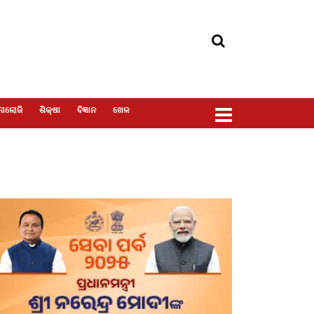
ୋଲୋଜି
ଶିକ୍ଷା
ବିଜ୍ଞାନ
ଖେଳ