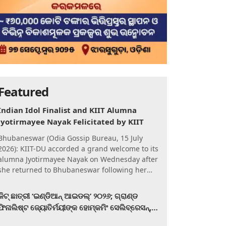
Featured
Indian Idol Finalist and KIIT Alumna
Jyotirmayee Nayak Felicitated by KIIT
Bhubaneswar (Odia Gossip Bureau, 15 July
2026): KIIT-DU accorded a grand welcome to its
alumna Jyotirmayee Nayak on Wednesday after
she returned to Bhubaneswar following her
qualification for the Gra
କିଟ୍‍ ଛାତ୍ରୀ ‘ଇଣ୍ଡିଆନ୍ ଆଇଡଲ୍‌’ ୨୦୨୬; ଗ୍ରାଣ୍ଡ
ଫିନାଲିଷ୍ଟ ଜ୍ୟୋତିର୍ମୟୀଙ୍କ ହୋମ୍‍କମିଂ ସେଲିବ୍ରେସନ୍‍,
କିଟରେ ଉଚ୍ଛ୍ୱସିତ ସମ୍ବର୍ଦ୍ଧନା