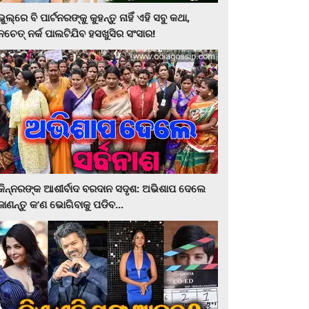
ଭୁଲ୍‌ରେ ବି ପାର୍ଟନରଙ୍କୁ କୁହନ୍ତୁ ନାହିଁ ଏହି ସବୁ କଥା,
ନଚେତ୍‌ ନର୍କ ପାଲଟିଯିବ ହସଖୁସିର ସଂସାର!
କିନ୍ନରଙ୍କ ଆଶୀର୍ବାଦ ବରଦାନ ସଦୃଶ: ଅଭିଶାପ ଦେଲେ
ଜାଣନ୍ତୁ କ’ଣ ଭୋଗିବାକୁ ପଡିବ...