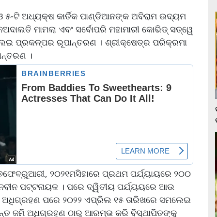
ଓ ୫-ଟି ଅଧ୍ୟକ୍ଷ କାର୍ତିକ ପାଣ୍ଡିଆନଙ୍କ ଅବିରାମ ଉଦ୍ୟମ
ଅଦାଲତି ମାମଲା ଏବଂ ସର୍ବୋପରି ମହାମାରୀ କୋଭିଡ୍‌ ସତ୍ୱେ
ଇ ପ୍ରକଳ୍ପର ରୂପାନ୍ତରଣ । ଶ୍ରୀକ୍ଷେତ୍ର ପରିକ୍ରମା
ାନ୍ତରଣ ।
୧୭ଫେବ୍ରୁଆରୀ, ୨୦୨୧ମସିହାରେ ପ୍ରଥମ ପର୍ଯ୍ୟାୟରେ ୨୦୦
ରୀ ନବୀନ ପଟ୍ଟନାୟକ । ପରେ ଦ୍ୱିତୀୟ ପର୍ଯ୍ୟୟରେ ଆଉ
ଜମି ଅଧିଗ୍ରହଣ ପରେ ୨୦୨୨ ଏପ୍ରିଲ ୧୫ ତାରିଖରେ ସମଲେଇ
ୟନ୍ତ ଜମି ଅଧିଗ୍ରହଣ ଠାରୁ ଆରମ୍ଭ କରି ବିସ୍ଥାପିତଙ୍କୁ