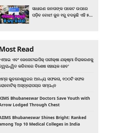
ସାଧାରଣ ଜନତାଙ୍କ ପକେଟ ଉପରେ
ପଡ଼ିବ ବୋଝ! ଜୁନ ୧ରୁ ବଦଳୁଛି ଏହି ୫
ବଡ଼ ନିୟମ
Most Read
'ଏଆଇ ଏବଂ ଜେନୋଟାଇପିକ୍ ପରୀକ୍ଷା ଯକ୍ଷ୍ମା ନିରାକରଣକୁ
ତ୍ୱରାନ୍ୱିତ କରିବାରେ ବିଶେଷ ସହାୟକ ହେବ'
ଏମ୍ସ ଭୁବନେଶ୍ୱରର ଅନନ୍ୟ ସଫଳତା, ୧୦୦ଟି ସଫଳ
ରୋବୋଟିକ୍ ଅସ୍ତ୍ରୋପଚାର ସମ୍ପନ୍ନ
KIMS Bhubaneswar Doctors Save Youth with
Arrow Lodged Through Chest
AIIMS Bhubaneswar Shines Bright: Ranked
among Top 10 Medical Colleges in India