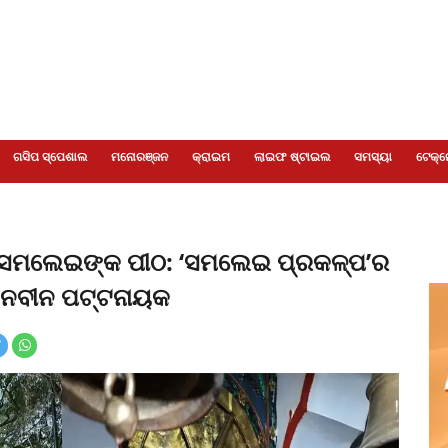
ଗସିପ ସ୍ପେଶାଲ
ମନୋରଞ୍ଜନ
କ୍ରାଇମ
ଲାଇଫ ଷ୍ଟାଇଲ
ସମସ୍ୟା
ଟେକ୍ନ
ାଆ ସମଲେଇଙ୍କ ପୀଠ: ‘ସମଲେଇ ପ୍ରକଳ୍ପ’ର
ୀ ନବୀନ ପଟ୍ଟନାୟକ