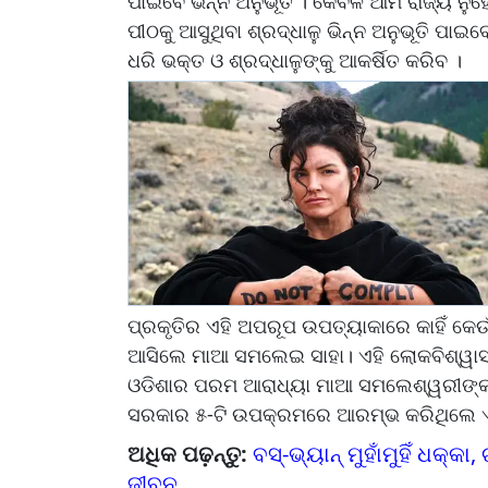
ପାଇବେ ଭିନ୍ନ ଅନୁଭୂତି । କେବଳ ଆମ ରାଜ୍ୟ ନୁ
ପୀଠକୁ ଆସୁଥିବା ଶ୍ରଦ୍ଧାଳୁ ଭିନ୍ନ ଅନୁଭୂତି ପା
ଧରି ଭକ୍ତ ଓ ଶ୍ରଦ୍ଧାଳୁଙ୍କୁ ଆକର୍ଷିତ କରିବ ।
ପ୍ରକୃତିର ଏହି ଅପରୂପ ଉପତ୍ୟାକାରେ କାହିଁ କ
ଆସିଲେ ମାଆ ସମଲେଇ ସାହା। ଏହି ଲୋକବିଶ୍ୱାସର
ଓଡିଶାର ପରମ ଆରାଧ୍ୟା ମାଆ ସମଲେଶ୍ୱରୀଙ୍କ ମ
ସରକାର ୫-ଟି ଉପକ୍ରମରେ ଆରମ୍ଭ କରିଥିଲେ ଏ
ଅଧିକ ପଢ଼ନ୍ତୁ:
ବସ୍-ଭ୍ୟାନ୍ ମୁହାଁମୁହିଁ ଧକ୍
ଜୀବନ