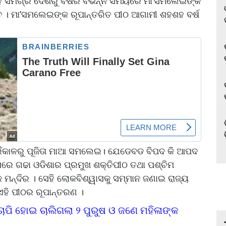
ହେଁ ସମଗ୍ର ଦେଶରୁ ବର୍ଷର ବିଭିନ୍ନ ସମୟରେ ମା’ସମଲେଇଙ୍କ
ଇବେ । ମା’ସମଲେଇଙ୍କ ରୂପାନ୍ତରିତ ପୀଠ ଆଗାମୀ ଶହଶହ ବର୍ଷ
େଉଁକାଳରୁ ପୂଜିତା ମାଆ ସମଲେଇ। ଯେଡେବଡ ବିପଦ କି ଆପଦ
େ ଗଢା ଓଡିଶାର ପ୍ରମୁଖ ଶକ୍ତିପୀଠ ତଥା ପଶ୍ଚିମ
ନ୍ଦିର । ସେହି ଲୋକବିଶ୍ୱାସକୁ ସମ୍ମାନ ଜଣାଇ ରାଜ୍ୟ
ହି ପୀଠର ରୂପାନ୍ତରଣ ।
କା, ଚାପି ହୋଇ ଚାଲିଗଲା ୨ ପୁରୁଷ ଓ ଜଣେ ମହିଳାଙ୍କ