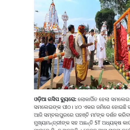
ଓଡ଼ିଆ ଗସିପ ବ୍ୟୁରୋ:
ଲୋକାର୍ପିତ ହେଲା ସମଲେଇ 
ସମଲେଇଙ୍କ ପୀଠ। ୪୦ ଏକର ଜମିରେ ହୋଇଛି ସମ
ଆଜି ସମ୍ବଲପୁରରେ ପହଞ୍ଚି ମା’ଙ୍କ ଦର୍ଶନ କରିବ
ମୁଖ୍ୟମନ୍ତ୍ରୀଙ୍କ ସହ ଅଛନ୍ତି 5T ଅଧ୍ୟକ୍ଷ କାର