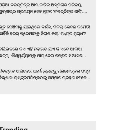
ଓଡ଼ିଆ ଚଳଚ୍ଚିତ୍ର ଆମ ଜାତିର ଅସ୍ମିତାର ପରିଚୟ,
ଖୁବ୍‌ଶୀଘ୍ର ପ୍ରଣୟନ ହେବ ନୂତନ ‘ଚଳଚ୍ଚିତ୍ର ନୀତି’:
ମୁଖ୍ୟମନ୍ତ୍ରୀ ମୋହନ ଚରଣ ମାଝୀ
ଭୂତ ଦେଖିବାକୁ ଯାଇଥିଲେ ଦର୍ଶକ, ମିଳିଲା କେବଳ କମେଡି!
କାହିଁକି ହରର୍‌ ପ୍ରେମୀଙ୍କୁ ନିରାଶ କଲା ‘ମନ୍ତ୍ର ମୁଗ୍ଧ’?
ବଲିଉଡରେ କିଏ ଏହି ନବାଗତ ଯିଏ କି ଏବେ ଆଲିଆ
ଭଟ୍ଟ, ଐଶ୍ୱର୍ଯ୍ୟାଙ୍କୁ ମାତ୍‌ ଦେଇ ନମ୍ବର ୧ ଆସନ
ହାତେଇଛନ୍ତି, ସିନେ ପ୍ରେମୀ ଏବେ ହିଁ ଜାଣି ନିଅନ୍ତୁ ...
ଦିବଙ୍ଗତ ଅଭିନେତା ଧର୍ମେନ୍ଦ୍ରଙ୍କୁ ମରଣୋତ୍ତର ପଦ୍ମ
ବିଭୂଷଣ: ରାଷ୍ଟ୍ରପତିଙ୍କଠାରୁ ସମ୍ମାନ ଗ୍ରହଣ ବେଳେ
ଭାବପ୍ରବଣ ହେଲେ ହେମା ମାଳିନୀ
Trending