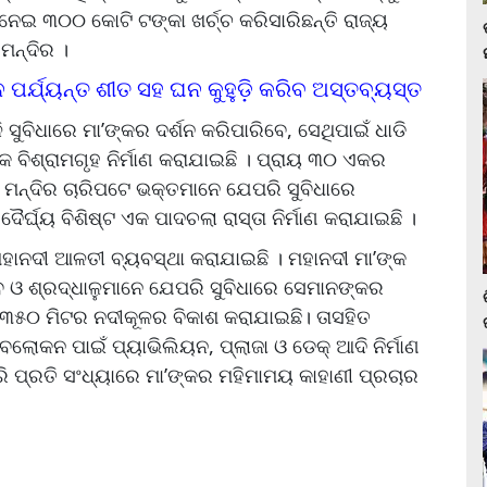
 ନେଇ ୩୦୦ କୋଟି ଟଙ୍କା ଖର୍ଚ୍ଚ କରିସାରିଛନ୍ତି ରାଜ୍ୟ
ମନ୍ଦିର ।
ନ ପର୍ଯ୍ୟନ୍ତ ଶୀତ ସହ ଘନ କୁହୁଡ଼ି କରିବ ଅସ୍ତବ୍ୟସ୍ତ
ସୁବିଧାରେ ମା’ଙ୍କର ଦର୍ଶନ କରିପାରିବେ, ସେଥିପାଇଁ ଧାଡି
 ବିଶ୍ରାମଗୃହ ନିର୍ମାଣ କରାଯାଇଛି । ପ୍ରାୟ ୩୦ ଏକର
 । ମନ୍ଦିର ଚାରିପଟେ ଭକ୍ତମାନେ ଯେପରି ସୁବିଧାରେ
ର୍ଘ୍ୟ ବିଶିଷ୍ଟ ଏକ ପାଦଚଲା ରାସ୍ତା ନିର୍ମାଣ କରାଯାଇଛି ।
ହାନଦୀ ଆଳତୀ ବ୍ୟବସ୍ଥା କରାଯାଇଛି । ମହାନଦୀ ମା’ଙ୍କ
ବ ଓ ଶ୍ରଦ୍ଧାଳୁମାନେ ଯେପରି ସୁବିଧାରେ ସେମାନଙ୍କର
 ୩୫୦ ମିଟର ନଦୀକୂଳର ବିକାଶ କରାଯାଇଛି। ତାସହିତ
ୋକନ ପାଇଁ ପ୍ୟାଭିଲିୟନ, ପ୍ଲାଜା ଓ ଡେକ୍‌ ଆଦି ନିର୍ମାଣ
ି ପ୍ରତି ସଂଧ୍ୟାରେ ମା’ଙ୍କର ମହିମାମୟ କାହାଣୀ ପ୍ରଚାର