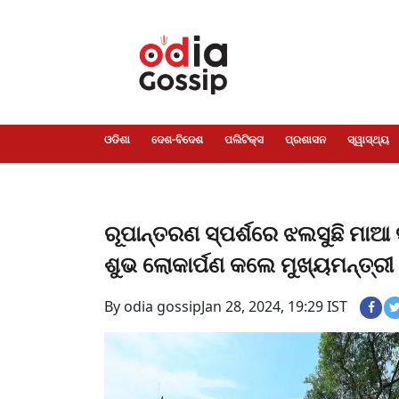
ଓଡିଶା
ଦେଶ-
ପଲିଟିକ୍ସ
ପ୍ରଶାସନ
ସ୍ୱାସ୍ଥ୍ୟ
ଗସିପ
ମନୋରଞ୍ଜନ
କ୍ରାଇମ
ଲାଇଫ
ସମସ୍ୟା
ଟେକ୍ନୋଲୋଜି
ଶିକ୍ଷା
ବିଜ୍ଞାନ
ଖେଳ
ବିଦେଶ
ସ୍ପେଶାଲ
ଷ୍ଟାଇଲ
ଓଡିଶା
ଦେଶ-ବିଦେଶ
ପଲିଟିକ୍ସ
ପ୍ରଶାସନ
ସ୍ୱାସ୍ଥ୍ୟ
ରୂପାନ୍ତରଣ ସ୍ପର୍ଶରେ ଝଲସୁଛି ମ
ଶୁଭ ଲୋକାର୍ପଣ କଲେ ମୁଖ୍ୟମନ୍ତ୍ର
By odia gossip
Jan 28, 2024, 19:29 IST