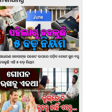
ସାଧାରଣ ଜନତାଙ୍କ ପକେଟ ଉପରେ ପଡ଼ିବ ବୋଝ! ଜୁନ ୧ରୁ
ବଦଳୁଛି ଏହି ୫ ବଡ଼ ନିୟମ