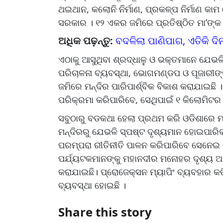
ଥଇଥାନ, କଲୋନି ନିର୍ମାଣ, ପ୍ରକଳ୍ପ ନିର୍ମାଣ କାମ
ସରକାର । ୧୨ ଏକର ଜମିରେ ପ୍ରତିଷ୍ଠିତ ମା’ଙ୍କ 
ଅଧିକ ପଢ଼ନ୍ତୁ:
ବଦଳିଲା ପାଣିପାଗ, ଏତିକି ଦି
ଏଠାକୁ ଆସୁଥିବା ଶ୍ରଦ୍ଧାଳୁ ଓ ଭକ୍ତମାନେ ଯେଭଳି 
ପରିଚାଳନା ବ୍ୟବସ୍ଥା, ଭୋଗମଣ୍ଡପ ଓ ପୂଜାରୀଙ୍କ
ଜମିରେ ମନ୍ଦିର ପାରିପାର୍ଶ୍ବିକ ବିକାଶ କରାଯାଇଛି
ପରିକ୍ରମା କରିପାରିବେ, ସେଥିପାଇଁ ୧ କିଲୋମିଟର ଦୈ
ସବୁଠାରୁ ବଡକଥା ହେଲା ପ୍ରଥମ କରି ଓଡିଶାରେ ମ
ମନ୍ଦିରରୁ ଯେଭଳି ସ୍ପଷ୍ଟ ଦୃଶ୍ୟମାନ ହୋଇପାରି
ପରମ୍ପରା ରୀତିନୀତି ପାଳନ କରିପାରିବେ ସେନେଇ
ପର୍ଯ୍ୟଟକମାନଙ୍କୁ ମହାନଦୀର ମନୋହର ଦୃଶ୍ୟ ଅବଲ
କରାଯାଇଛି। ପ୍ରୋଜେକ୍ସନ ମ୍ୟାପିଂ ବ୍ୟବହାର କର
ବ୍ୟବସ୍ଥା ହୋଇଛି ।
Share this story