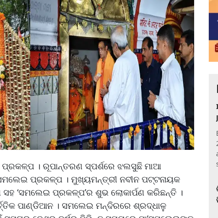
ପ୍ରକଳ୍ପ । ରୂପାନ୍ତରଣ ସ୍ପର୍ଶରେ ଝଲସୁଛି ମାଆ
ଲେଇ ପ୍ରକଳ୍ପ । ମୁଖ୍ୟମନ୍ତ୍ରୀ ନବୀନ ପଟ୍ଟନାୟକ
ା ସହ ‘ସମଲେଇ ପ୍ରକଳ୍ପ’ର ଶୁଭ ଲୋକାର୍ପଣ କରିଛନ୍ତି ।
୍ତ୍ତିକ ପାଣ୍ଡିଆନ । ସମଲେଇ ମନ୍ଦିରରେ ଶ୍ରଦ୍ଧାଳୁ