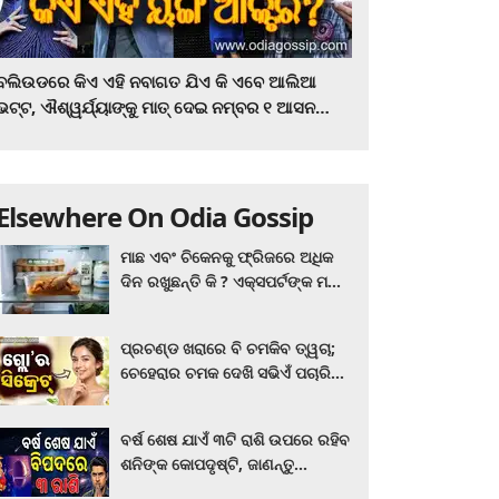
ବଲିଉଡରେ କିଏ ଏହି ନବାଗତ ଯିଏ କି ଏବେ ଆଲିଆ
ଭଟ୍ଟ, ଐଶ୍ୱର୍ଯ୍ୟାଙ୍କୁ ମାତ୍‌ ଦେଇ ନମ୍ବର ୧ ଆସନ
ହାତେଇଛନ୍ତି, ସିନେ ପ୍ରେମୀ ଏବେ ହିଁ ଜାଣି ନିଅନ୍ତୁ ...
Elsewhere On Odia Gossip
ମାଛ ଏବଂ ଚିକେନକୁ ଫ୍ରିଜରେ ଅଧିକ
ଦିନ ରଖୁଛନ୍ତି କି ? ଏକ୍ସପର୍ଟଙ୍କ ମତ
କିଛି ଏପରି ରହିଛି...
ପ୍ରଚଣ୍ଡ ଖରାରେ ବି ଚମକିବ ତ୍ୱଚା;
ଚେହେରାର ଚମକ ଦେଖି ସଭିଏଁ ପଚାରିବେ
ଗ୍ଲୋ’ର ସିକ୍ରେଟ! ଆପଣାନ୍ତୁ ଏହି...
ବର୍ଷ ଶେଷ ଯାଏଁ ୩ଟି ରାଶି ଉପରେ ରହିବ
ଶନିଙ୍କ କୋପଦୃଷ୍ଟି, ଜାଣନ୍ତୁ
ଆପଣଙ୍କ ରାଶି ଏଥିରେ ନାହିଁ ତ?