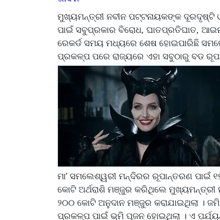
ମୁଖ୍ୟମନ୍ତ୍ରୀ ନବୀନ ପଟ୍ଟନାୟକଙ୍କ ଦୂରଦୃଷ୍ଟି 
ପାଇଁ ସବୁପ୍ରକାର ବିରୋଧ, ଘାତପ୍ରତିଘାତ, ଆଇନ
ରେକର୍ଡ ସମୟ ମଧ୍ୟରେ ଶେଷ ହୋଇପାରିଛି ସମଲେ
ପ୍ରକଳ୍ପ ପରେ ରାଜ୍ୟରେ ଏହା ସବୁଠାରୁ ବଡ ରୂପ
ମା’ ସମଲେଶ୍ୱରୀ ମନ୍ଦିରର ରୂପାନ୍ତରଣ ପାଇଁ 
କୋଟି ଅର୍ଥରାଶି ମଞ୍ଜୁର କରିଥିଲେ ମୁଖ୍ୟମନ୍ତ୍
୨୦୦ କୋଟି ଅନୁଦାନ ମଞ୍ଜୁର କରାଯାଇଥିଲା । 
ପ୍ରକଳ୍ପ ପାଇଁ ଭୂମି ପୂଜନ ହୋଇଥିଲା । ଏ ପର୍ଯ୍