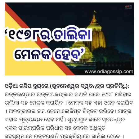
ଓଡ଼ିଆ ଗସିପ ବ୍ୟୁରୋ (ଭୁବନେଶ୍ୱର ସ୍ୱତନ୍ତ୍ର ପ୍ରତିନିଧି):
ରତ୍ନଭଣ୍ଡାର ରତ୍ନ ଅଳଙ୍କାର ଗଣତି ପରେ ୧୯୭୮ ମସିହାର
ତାଲିକା ସହ ମେଳକ କରାଯିବ । ମେଳକ ସହ ଏହା ଓଜନ କରାଯିବ
। ଅଳଙ୍କାରର ନାମ ଜେମୋଲୋଜିଷ୍ଟ ଚିହ୍ନଟ କରିବେ। ମାତ୍ର
ଏହାର ମୂଲ୍ୟାୟନ ହେବ ନାହିଁ। ଶୁଦ୍ଧପୁତ ଭାବେ ସ୍ବତନ୍ତ୍ର
ଏକକ ପାରମ୍ପରିକ ପରିଧାନ ସହ କେବଳ ଅଧିକୃତ
ସଦସ୍ୟମାନେ ରତ୍ନଗଣତି ପ୍ରକ୍ରିୟାରେ ସାମିଲ ହେବେ ।