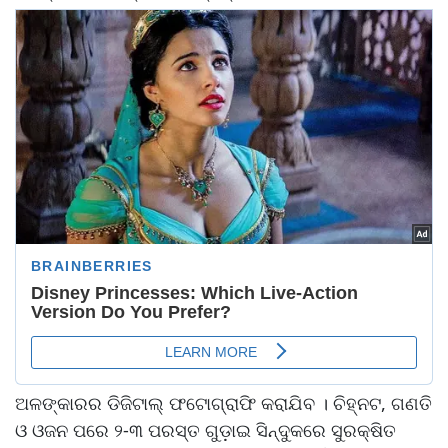
ଅଳଙ୍କାରର ଡିଜିଟାଲ୍‌ ଫଟୋଗ୍ରାଫି କରାଯିବ । ଚିହ୍ନଟ, ଗଣତି
ଓ ଓଜନ ପରେ ୨-୩ ପରସ୍ତ ଗୁଡ଼ାଇ ସିନ୍ଦୁକରେ ସୁରକ୍ଷିତ