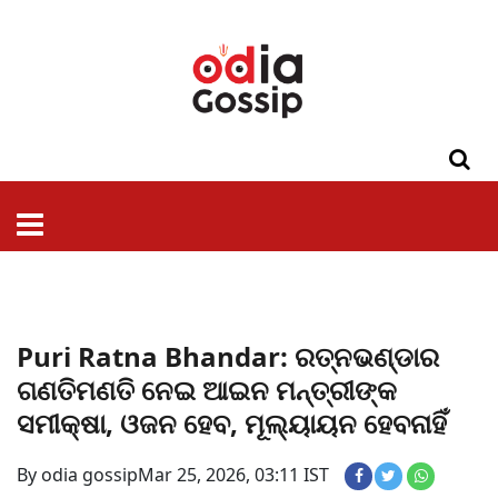
ଓଡିଶା
ଦେଶ-
ପଲିଟିକ୍ସ
ପ୍ରଶାସନ
ସ୍ୱାସ୍ଥ୍ୟ
ଗସିପ
ମନୋରଞ୍ଜନ
କ୍ରାଇମ
ଲାଇଫ
ସମସ୍ୟା
ଟେକ୍ନୋଲୋଜି
ଶିକ୍ଷା
ବିଜ୍ଞାନ
ଖେଳ
ବିଦେଶ
ସ୍ପେଶାଲ
ଷ୍ଟାଇଲ
Puri Ratna Bhandar: ରତ୍ନଭଣ୍ଡାର
ଗଣତିମଣତି ନେଇ ଆଇନ ମନ୍ତ୍ରୀଙ୍କ
ସମୀକ୍ଷା, ଓଜନ ହେବ, ମୂଲ୍ୟାୟନ ହେବନାହିଁ
By odia gossip
Mar 25, 2026, 03:11 IST