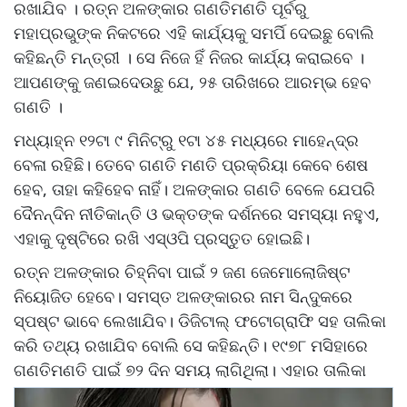
ରଖାଯିବ । ରତ୍ନ ଅଳଙ୍କାର ଗଣତିମଣତି ପୂର୍ବରୁ
ମହାପ୍ରଭୁଙ୍କ ନିକଟରେ ଏହି କାର୍ଯ୍ୟକୁ ସମର୍ପି ଦେଇଛୁ ବୋଲି
କହିଛନ୍ତି ମନ୍ତ୍ରୀ । ସେ ନିଜେ ହିଁ ନିଜର କାର୍ଯ୍ୟ କରାଇବେ ।
ଆପଣଙ୍କୁ ଜଣଇଦେଉଛୁ ଯେ, ୨୫ ତାରିଖରେ ଆରମ୍ଭ ହେବ
ଗଣତି ।
ମଧ୍ୟାହ୍ନ ୧୨ଟା ୯ ମିନିଟ୍‌ରୁ ୧ଟା ୪୫ ମଧ୍ୟରେ ମାହେନ୍ଦ୍ର
ବେଳା ରହିଛି। ତେବେ ଗଣତି ମଣତି ପ୍ରକ୍ରିୟା କେବେ ଶେଷ
ହେବ, ତାହା କହିହେବ ନାହିଁ। ଅଳଙ୍କାର ଗଣତି ବେଳେ ଯେପରି
ଦୈନନ୍ଦିନ ନୀତିକାନ୍ତି ଓ ଭକ୍ତଙ୍କ ଦର୍ଶନରେ ସମସ୍ୟା ନହୁଏ,
ଏହାକୁ ଦୃଷ୍ଟିରେ ରଖି ଏସ୍‌ଓପି ପ୍ରସ୍ତୁତ ହୋଇଛି।
ରତ୍ନ ଅଳଙ୍କାର ଚିହ୍ନିବା ପାଇଁ ୨ ଜଣ ଜେମୋଲୋଜିଷ୍ଟ
ନିୟୋଜିତ ହେବେ। ସମସ୍ତ ଅଳଙ୍କାରର ନାମ ସିନ୍ଦୁକରେ
ସ୍ପଷ୍ଟ ଭାବେ ଲେଖାଯିବ। ଡିଜିଟାଲ୍‌ ଫଟୋଗ୍ରାଫି ସହ ତାଲିକା
କରି ତଥ୍ୟ ରଖାଯିବ ବୋଲି ସେ କହିଛନ୍ତି। ୧୯୭୮ ମସିହାରେ
ଗଣତିମଣତି ପାଇଁ ୭୨ ଦିନ ସମୟ ଲାଗିଥିଲା। ଏହାର ତାଲିକା