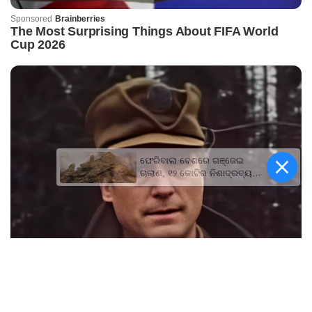
ଫେରିବାଲା ବେଶରେ ଗଞ୍ଜେଇ
ଚାଲାଣ, ୧୨ କୋଟିର ନିଶାଦ୍ରବ୍ୟ
ଜବତ