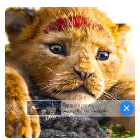
କିଟ୍‍ ଓ କିସ୍‍ ପକ୍ଷରୁ
ଜ୍ୟୋତିର୍ମୟୀଙ୍କୁ ଉଚ୍ଛ୍ୱସିତ
ସମ୍ବର୍ଦ୍ଧନା; ୫ଲକ୍ଷ ଟଙ୍କାର
ପ୍ରୋତ୍ସାହନ ରାଶି ପ୍ରଦାନ