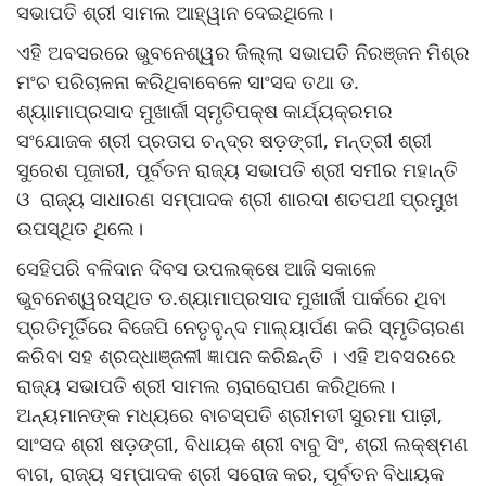
ସଭାପତି ଶ୍ରୀ ସାମଲ ଆହ୍ୱାନ ଦେଇଥିଲେ।
ଏହି ଅବସରରେ ଭୁବନେଶ୍ୱର ଜିଲ୍ଲା ସଭାପତି ନିରଞ୍ଜନ ମିଶ୍ର
ମଂଚ ପରିଚାଳନା କରିଥିବାବେଳେ ସାଂସଦ ତଥା ଡ.
ଶ୍ୟାାମାପ୍ରସାଦ ମୁଖାର୍ଜୀ ସ୍ମୃତିପକ୍ଷ କାର୍ଯ୍ୟକ୍ରମର
ସଂଯୋଜକ ଶ୍ରୀ ପ୍ରତାପ ଚନ୍ଦ୍ର ଷଡ଼ଙ୍ଗୀ, ମନ୍ତ୍ରୀ ଶ୍ରୀ
ସୁରେଶ ପୂଜାରୀ, ପୂର୍ବତନ ରାଜ୍ୟ ସଭାପତି ଶ୍ରୀ ସମୀର ମହାନ୍ତି
ଓ ରାଜ୍ୟ ସାଧାରଣ ସମ୍ପାଦକ ଶ୍ରୀ ଶାରଦା ଶତପଥୀ ପ୍ରମୁଖ
ଉପସ୍ଥିତ ଥିଲେ।
ସେହିପରି ବଳିଦାନ ଦିବସ ଉପଲକ୍ଷେ ଆଜି ସକାଳେ
ଭୁବନେଶ୍ୱରସ୍ଥିତ ଡ.ଶ୍ୟାମାପ୍ରସାଦ ମୁଖାର୍ଜୀ ପାର୍କରେ ଥିବା
ପ୍ରତିମୂର୍ତିରେ ବିଜେପି ନେତୃବୃନ୍ଦ ମାଲ୍ୟାର୍ପଣ କରି ସ୍ମୃତିଚାରଣ
କରିବା ସହ ଶ୍ରଦ୍ଧାଞ୍ଜଳୀ ଜ୍ଞାପନ କରିଛନ୍ତି । ଏହି ଅବସରରେ
ରାଜ୍ୟ ସଭାପତି ଶ୍ରୀ ସାମଲ ଚାରାରୋପଣ କରିଥିଲେ।
ଅନ୍ୟମାନଙ୍କ ମଧ୍ୟରେ ବାଚସ୍ପତି ଶ୍ରୀମତୀ ସୁରମା ପାଢ଼ୀ,
ସାଂସଦ ଶ୍ରୀ ଷଡ଼ଙ୍ଗୀ, ବିଧାୟକ ଶ୍ରୀ ବାବୁ ସିଂ, ଶ୍ରୀ ଲକ୍ଷ୍ମଣ
ବାଗ, ରାଜ୍ୟ ସମ୍ପାଦକ ଶ୍ରୀ ସରୋଜ କର, ପୂର୍ବତନ ବିଧାୟକ