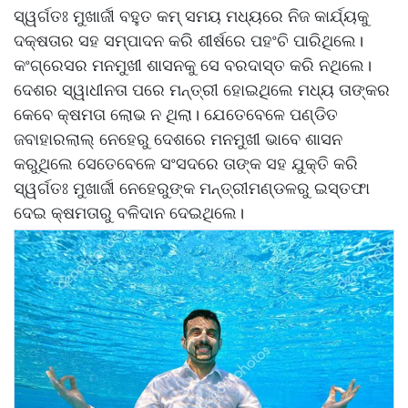
ସ୍ୱର୍ଗତଃ ମୁଖାର୍ଜୀ ବହୁତ କମ୍ ସମୟ ମଧ୍ୟରେ ନିଜ କାର୍ଯ୍ୟକୁ
ଦକ୍ଷତାର ସହ ସମ୍ପାଦନ କରି ଶୀର୍ଷରେ ପହଂଚି ପାରିଥିଲେ।
କଂଗ୍ରେସର ମନମୁଖୀ ଶାସନକୁ ସେ ବରଦାସ୍ତ କରି ନଥିଲେ।
ଦେଶର ସ୍ୱାଧୀନତା ପରେ ମନ୍ତ୍ରୀ ହୋଇଥିଲେ ମଧ୍ୟ ତାଙ୍କର
କେବେ କ୍ଷମତା ଲୋଭ ନ ଥିଲା। ଯେତେବେଳେ ପଣ୍ଡିତ
ଜବାହାରଲାଲ୍ ନେହେରୁ ଦେଶରେ ମନମୁଖୀ ଭାବେ ଶାସନ
କରୁଥିଲେ ସେତେବେଳେ ସଂସଦରେ ତାଙ୍କ ସହ ଯୁକ୍ତି କରି
ସ୍ୱର୍ଗତଃ ମୁଖାର୍ଜୀ ନେହେରୁଙ୍କ ମନ୍ତ୍ରୀମଣ୍ଡଳରୁ ଇସ୍ତଫା
ଦେଇ କ୍ଷମତାରୁ ବଳିଦାନ ଦେଇଥିଲେ।