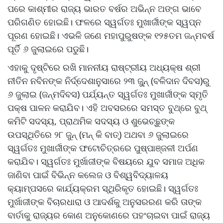
ପରେ କାଶ୍ମୀର ରାଜ୍ୟ ଭାରତ ବର୍ଷର ଅଭିନ୍ନ ଅଙ୍ଗ ଭାବେ
ପରିଗଣିତ ହୋଇଛି। ଫଳରେ ସ୍ୱର୍ଗତଃ ମୁଖାର୍ଜୀଙ୍କ ସ୍ୱପ୍ନ
ପୂରଣ ହୋଇଛି। ଏଭଳି ଜଣେ ମହାପୁରୁଷଙ୍କ ୧୨୫ତମ ଜନ୍ମବର୍ଷ
ପୂର୍ତି ୬ ଜୁଲାଇରେ ପଡୁଛି।
ଏହାକୁ ଦୃଷ୍ଟିରେ ରଖି ମାନନୀୟ ରାଷ୍ଟ୍ରୀୟ ଅଧ୍ୟକ୍ଷ ଶ୍ରୀ
ନୀତିନ ନବିନଙ୍କ ନିର୍ଦ୍ଦେଶାନୁସାରେ ୨୩ ଜୁ୍‌ନ୍ (ବଳିଦାନ ଦିବସ)ରୁ
୬ ଜୁଲାଇ (ଜନ୍ମଦିବସ) ପର୍ଯ୍ୟନ୍ତ ସ୍ୱର୍ଗତଃ ମୁଖାର୍ଜୀଙ୍କ ସ୍ମୃତି
ପକ୍ଷ ପାଳନ କରାଯିବ। ଏହି ଅବସରରେ ସମସ୍ତ ବୁଥ୍‌ରେ ବୁଥ୍
କମିଟି ସଦସ୍ୟ, ପ୍ରାଥମିକ ସଦସ୍ୟ ଓ ଶୁଭେଚ୍ଛୁଙ୍କ
ଉପସ୍ଥିତିରେ ୨୮ ଜୁନ୍ (ମନ୍ କି ବାତ୍‌) ଅଥବା ୬ ଜୁଲାଇରେ
ସ୍ୱର୍ଗତଃ ମୁଖାର୍ଜୀଙ୍କ ଫଟୋଚିତ୍ରରେ ପୁଷ୍ପାଞ୍ଜଳୀ ଅର୍ପଣ
କରାଯିବ। ସ୍ୱର୍ଗତଃ ମୁର୍ଖାଜୀଙ୍କ ବିଷୟରେ ଯୁବ ସମାଜ ଅଧିକ
ଜାଣିବା ପାଇଁ ବିଭିନ୍ନ କଲେଜ ଓ ବିଶ୍ୱବିଦ୍ୟାଳୟ
କ୍ୟାମ୍ପସରେ କାର୍ଯ୍ୟକ୍ରମ ସ୍ଥିରିକୃତ ହୋଇଛି। ସ୍ୱର୍ଗତଃ
ମୁର୍ଖାଜୀଙ୍କ ବିଚାରଧାରା ଓ ଆଦର୍ଶକୁ ଅନୁସରରଣ କରି ତାଙ୍କ
ବାର୍ତାକୁ ରାଜ୍ୟର କୋଣ ଅନୁକୋଣରେ ପହଂଚାଇବା ପାଇଁ ରାଜ୍ୟ