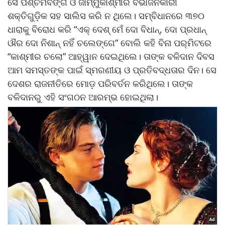
ସେ ପଶ୍ଚିମବଙ୍ଗ ଓ ଜାମ୍ମୁକାଶ୍ମୀର ବିଭାଜନକାରୀ
ଶକ୍ତିଗୁଡ଼ିକ ସହ ସାଲିସ କରି ନ ଥିଲେ। ସମ୍ବିଧାନରେ ୩୭୦
ଧାରାକୁ ବିରୋଧ କରି “ଏକ୍ ଦେଶ୍ ମେଁ ଦୋ ବିଧାନ୍‌, ଦୋ ପ୍ରଧାନ୍
ଔର ଦୋ ନିଶାନ୍ ନହିଁ ଚଲେଙ୍ଗେ” ବୋଲି କହି ବିନା ପର୍‌ମିଟରେ
“କାଶ୍ମୀର ଚଲୋ” ଆହ୍ୱାନ ଦେଇଥିଲେ। ତାଙ୍କ ବଳିଦାନ ଦିବସ
ଆମ ସମସ୍ତଙ୍କ ପାଇଁ ସ୍ମରଣୀୟ ଓ ପ୍ରତିବଦ୍ଧତାର ଦିନ। ସେ
ଦେଶର ରାଜନୀତିରେ ମୋଡ଼ ପରିବର୍ତନ କରିଥିଲେ। ତାଙ୍କ
ବଳିଦାନରୁ ଏହି ସଂଗଠନ ଆରମ୍ଭ ହୋଇଥିଲା।