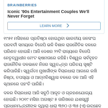
୧୯୫୧ ମସିହାରେ ପ୍ରତିଷ୍ଠା ହୋଇଥିବା ଭାରତୀୟ ଜନସଂଘ
ପରବର୍ତୀ ସମୟରେ ବିଜେପି ଭଳି ବିଶାଳ ରାଜନୈତିକ ଦଳରେ
ପରିଣତ ହୋଇଛି। ଆଜି ଦେଶର ୨୨ଟି ରାଜ୍ୟରେ ବିଜେପି
ନେତୃତ୍ୱାଧୀନ ମେଂଟ କ୍ଷମତାରେ ରହିଛି। ବିଶ୍ୱର ସର୍ବବୃହତ
ରାଜନୈତିକ ଦଳଭାବେ ନିଜର ସ୍ୱତନ୍ତ୍ର ପରିଚୟ ସୃଷ୍ଟି
କରିପାରିଛି। ସ୍ୱର୍ଗତଃ ମୁଖାର୍ଜୀଙ୍କ ବିଚାରଧାରା ଆଗରେ ରଖି
ନିଷ୍ଠା, ତପସ୍ୟା ଓ ଆତ୍ମବିଶ୍ୱାସ ବଳରେ ଦଳ ଆଜି ଏହି
ସ୍ଥାନରେ ପହଂଚି ପାରିଛି।
ଦଳର ବିଚାରଧାରା ଆଜି ସବୁଠି ଆଦୃତ ଓ ଗ୍ରହଣଯୋଗ୍ୟ
ହୋଇଛି। ୨୦୧୯ ମସିହା ଅଗଷ୍ଟ ୫ ତାରିଖରେ ଯଶସ୍ୱୀ
ପ୍ରଧାନମନ୍ତ୍ରୀଙ୍କ ଦ୍ୱାରା ଧାରା ୩୭୦ ଓ ୩୫ (ଏ) ଉଚ୍ଛେଦ