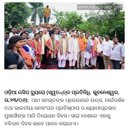
ଓଡ଼ିଆ ଗସିପ ବ୍ୟୁରୋ (ସ୍ୱତନ୍ତ୍ର ପ୍ରତିନିଧି, ଭୁବନେଶ୍ୱର,
ତା.୨୩/୦୬):
ଆମ ସମସ୍ତଙ୍କ ପ୍ରେରଣାର ଉତ୍ସ, ମାର୍ଗଦର୍ଶକ
ତଥା ଭାରତୀୟ ଜନସଂଘର ପ୍ରତିଷ୍ଠାତା ଡ.ଶ୍ୟାମାପ୍ରସାଦ
ମୁଖାର୍ଜୀଙ୍କ ଆଜି ତିରୋଧାନ ଦିବସ। ସାରା ଦେଶରେ ଏହାକୁ
ବଳିଦାନ ଦିବସ ଭାବେ ପାଳନ କରାଯାଏ।