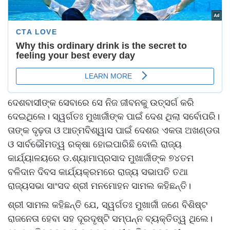
ଦେଶବାସୀଙ୍କ ସେବାରେ ସେ ନିଜ ଜୀବନକୁ ଉତ୍ସର୍ଗ କରି
ଦେଇଥିଲେ। ସ୍ୱର୍ଗତଃ ମୁଖାର୍ଜୀଙ୍କ ପାଇଁ ଦେଶ ଥିଲା ସର୍ବୋପରି।
ତାଙ୍କ ଦୃଢ଼ତା ଓ ଆତ୍ମବିଶ୍ୱାସ ପାଇଁ ଦେଶର ଏକତା ଅଖଣ୍ଡତା
ଓ ସାର୍ବଭୌମତ୍ୱ ରକ୍ଷା ହୋଇପାରିଛି ବୋଲି ରାଜ୍ୟ
କାର୍ଯ୍ୟାଳୟରେ ଡ.ଶ୍ୟାମାପ୍ରସାଦ ମୁଖାର୍ଜୀଙ୍କ ୭୪ତମ
ବଳିଦାନ ଦିବସ କାର୍ଯ୍ୟକ୍ରମରେ ରାଜ୍ୟ ସଭାପତି ତଥା
ରାଜ୍ୟସଭା ସାଂସଦ ଶ୍ରୀ ମନମୋହନ ସାମଲ କହିଛନ୍ତି।
ଶ୍ରୀ ସାମଲ କହିଛନ୍ତି ଯେ, ସ୍ୱର୍ଗତଃ ମୁଖାର୍ଜୀ ଜଣେ ବିଶିଷ୍ଟ
ରାଜନେତା ହେବା ସହ ଦୂରଦୃଷ୍ଟି ସମ୍ପନ୍ନ ବ୍ୟକ୍ତିତ୍ୱ ଥିଲେ।