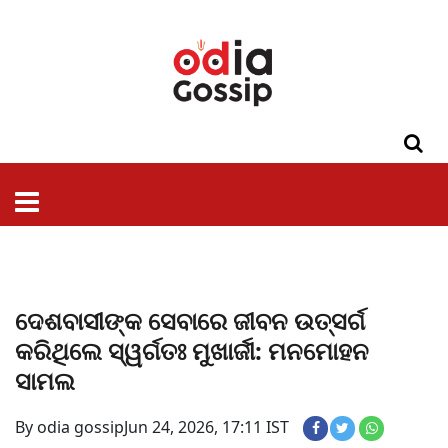
ଓଡିଶା
ଦେଶ-
ପଲିଟିକ୍ସ
ପ୍ରଶାସନ
ସ୍ୱାସ୍ଥ୍ୟ
ଗସିପ
ମନୋରଞ୍ଜନ
କ୍ରାଇମ
ଲାଇଫ
ସମସ୍ୟା
ଟେକ୍ନୋଲୋଜି
ଶିକ୍ଷା
ବିଜ୍ଞାନ
ଖେଳ
ବିଦେଶ
ସ୍ପେଶାଲ
ଷ୍ଟାଇଲ
ଦେଶବାସୀଙ୍କ ସେବାରେ ଜୀବନ ଉତ୍ସର୍ଗ
କରିଥିଲେ ସ୍ୱର୍ଗତଃ ମୁଖାର୍ଜୀ: ମନମୋହନ
ସାମଲ
By odia gossip
Jun 24, 2026, 17:11 IST