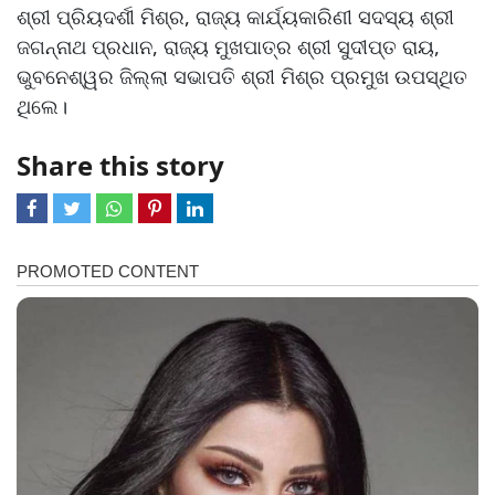
ଶ୍ରୀ ପ୍ରିୟଦର୍ଶୀ ମିଶ୍ର, ରାଜ୍ୟ କାର୍ଯ୍ୟକାରିଣୀ ସଦସ୍ୟ ଶ୍ରୀ
ଜଗନ୍ନାଥ ପ୍ରଧାନ, ରାଜ୍ୟ ମୁଖପାତ୍ର ଶ୍ରୀ ସୁଦୀପ୍ତ ରାୟ,
ଭୁବନେଶ୍ୱର ଜିଲ୍ଲା ସଭାପତି ଶ୍ରୀ ମିଶ୍ର ପ୍ରମୁଖ ଉପସ୍ଥିତ
ଥିଲେ।
Share this story