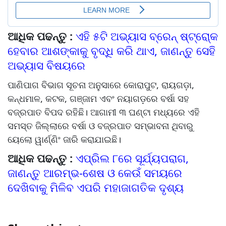
ଆଧିକ ପଢନ୍ତୁ :
ଏହି ୫ଟି ଅଭ୍ୟାସ ବ୍ରେନ୍ ଷ୍ଟ୍ରୋ୍‌କ
ହେବାର ଆଶଙ୍କାକୁ ବୃଦ୍ଧି କରି ଥାଏ, ଜାଣନ୍ତୁ ସେହି
ଅଭ୍ୟାସ ବିଷୟରେ
ପାଣିପାଗ ବିଭାଗ ସୂଚନା ଅନୁସାରେ କୋରାପୁଟ, ରାୟଗଡ଼ା,
କନ୍ଧମାଳ, କଟକ, ଗଞ୍ଜାମ ଏବଂ ନୟାଗଡ଼ରେ ବର୍ଷା ସହ
ବଜ୍ରପାତ ବିପଦ ରହିଛି। ଆଗାମୀ ୩ ଘଣ୍ଟା ମଧ୍ୟରେ ଏହି
ସମସ୍ତ ଜିଲ୍ଲାରେ ବର୍ଷା ଓ ବଜ୍ରପାତ ସମ୍ଭାବନା ଥିବାରୁ
ୟେଲୋ ୱାର୍ଣ୍ଣିଂ ଜାରି କରାଯାଇଛି।
ଆଧିକ ପଢନ୍ତୁ :
ଏପ୍ରିଲ ୮ରେ ସୂର୍ଯ୍ୟପରାଗ,
ଜାଣନ୍ତୁ ଆରମ୍ଭ-ଶେଷ ଓ କେଉଁ ସମୟରେ
ଦେଖିବାକୁ ମିଳିବ ଏପରି ମହାଜାଗତିକ ଦୃଶ୍ୟ