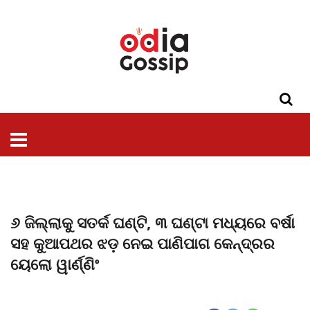
ଓଡିଶା
ଦେଶ-
ପଲିଟିକ୍ସ
ପ୍ରଶାସନ
ସ୍ୱାସ୍ଥ୍ୟ
ଗସିପ
ମନୋରଞ୍ଜନ
କ୍ରାଇମ
ଲାଇଫ
ସମସ୍ୟା
ଟେକ୍ନୋଲୋଜି
ଶିକ୍ଷା
ବିଜ୍ଞାନ
ଖେଳ
ବିଦେଶ
ସ୍ପେଶାଲ
ଷ୍ଟାଇଲ
୬ ଜିଲ୍ଲାକୁ ସତର୍କ ଘଣ୍ଟି, ୩ ଘଣ୍ଟା ମଧ୍ୟରେ ବର୍ଷା
ସହ କୁଆପଥର ଝଡ଼ ନେଇ ପାଣିପାଗ କେନ୍ଦ୍ରର
ୟେଲୋ ୱାର୍ଣ୍ଣିଂ