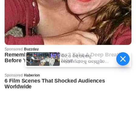
କିଟ୍‍ ଓ କିସ୍‍ ପକ୍ଷରୁ
ଜ୍ୟୋତିର୍ମୟୀଙ୍କୁ ଉଚ୍ଛ୍ୱସିତ
ସମ୍ବର୍ଦ୍ଧନା; ୫ଲକ୍ଷ ଟଙ୍କାର
ପ୍ରୋତ୍ସାହନ ରାଶି ପ୍ରଦାନ