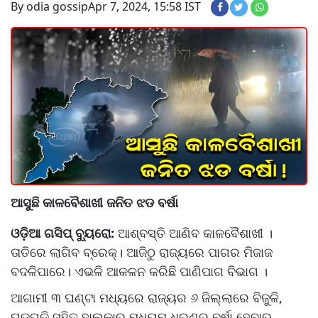
By odia gossip
Apr 7, 2024, 15:58 IST
ଆସୁଛି କାଳବୈଶାଖୀ ଜନିତ ଝଡ ବର୍ଷା
ଓଡ଼ିଆ ଗସିପ୍ ବ୍ୟୁରୋ:
ଆଶ୍ବସ୍ତି ଆଣିବ କାଳବୈଶାଖୀ ।
ତାତିରେ ଲାଗିବ ବ୍ରେକ୍‌। ଆଜିଠୁ ରାଜ୍ୟରେ ପାଗର ମିଜାଜ
ବଦଳିପାରେ। ଏଭଳି ଆକଳନ କରିଛି ପାଣିପାଗ ବିଭାଗ ।
ଆଗାମୀ ୩ ଘଣ୍ଟା ମଧ୍ୟରେ ରାଜ୍ୟର ୬ ଜିଲ୍ଲାରେ ବିଜୁଳି,
ଘଡ଼ଘଡ଼ି ସହିତ ହାଲ୍‌କାରୁ ମଧ୍ୟମ ଧରଣର ବର୍ଷା ହେବାର