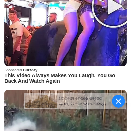
ଫେରିବାଲା ବେଶରେ ଗଞ୍ଜେଇ
ଚାଲାଣ, ୧୨ କୋଟିର ନିଶାଦ୍ରବ୍ୟ
ଜବତ