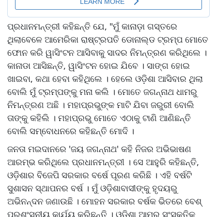
ପ୍ରଧାନମନ୍ତ୍ରୀ କହିଛନ୍ତି ଯେ, "ମୁଁ କାନାଡ଼ା ଗସ୍ତରେ
ଥିଲାବେଳେ ଆମେରିକା ରାଷ୍ଟ୍ରପତି ଡୋନାଲ୍ଡ ଟ୍ରମ୍ପ ମୋତେ
ଫୋନ କରି ୱାସିଂଟନ ଆସିବାକୁ ସାଦର ନିମନ୍ତ୍ରଣ କରିଥିଲେ ।
କାନାଡା ଆସିଛନ୍ତି, ୱାସିଂଟନ ହୋଇ ଯିବେ । ସାଙ୍ଗ ହୋଇ
ଖାଇବା, କଥା ହେବା କହିଥିଲେ । ହେଲେ ଓଡ଼ିଶା ଆସିବାର ଥିଲା
ବୋଲି ମୁଁ ଟ୍ରମ୍ପଙ୍କୁ ମନା କଲି । ମୋତେ ଜଗନ୍ନାଥ ଧାମରୁ
ନିମନ୍ତ୍ରଣ ଅଛି । ମହାପ୍ରଭୁଙ୍କ ମାଟି ଯିବା ଜରୁରୀ ବୋଲି
ତାଙ୍କୁ କହିଲି । ମହାପ୍ରଭୁ ମୋତେ ଏଠାକୁ ଟାଣି ଆଣିଛନ୍ତି
ବୋଲି ସମ୍ବୋଧନରେ କହିଛନ୍ତି ମୋଦି ।
ଜନତା ମଇଦାନରେ 'ଜୟ ଜଗନ୍ନାଥ' କହି ନିଜର ଅଭିଭାଷଣ
ଆରମ୍ଭ କରିଥିଲେ ପ୍ରଧାନମନ୍ତ୍ରୀ । ସେ ଆହୁରି କହିଛନ୍ତି,
ଓଡ଼ିଶାର ବିଜେପି ସରକାର ବର୍ଷେ ପୂରଣ କରିଛି । ଏହି ବର୍ଷଟି
ସୁଶାସନ ସ୍ଥାପନର ବର୍ଷ । ମୁଁ ଓଡ଼ିଶାବାସୀଙ୍କୁ ହୃଦୟରୁ
ଅଭିନନ୍ଦନ ଜଣାଉଛି । ମୋହନ ସରକାର ବର୍ଷକ ଭିତରେ ବେଶ୍‌
ପ୍ରଶଂସନୀୟ କାର୍ଯ୍ୟ କରିଛନ୍ତି । ଓଡ଼ିଶା ଆମର ସଂସ୍କୃତିକୁ