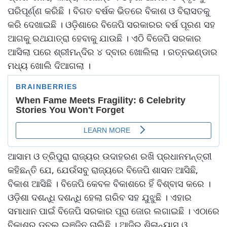
ପରିପୂର୍ଣ୍ଣ କରିଛି । ବିଗତ ବର୍ଷକ ଭିତରେ ବିକାଶ ଓ ବିରାସତକୁ
କରି ଦେଖାଇଛି । ଓଡ଼ିଶାରେ ବିଜେପି ସରକାରର ବର୍ଷ ପୂରଣ ସହ
ଆଗକୁ ରଥଯାତ୍ରା ହେବାକୁ ଯାଉଛି । ଏଠି ବିଜେପି ସରକାର
ଆସିଲା ପରେ ଶ୍ରୀମନ୍ଦିର ୪ ଦ୍ବାର ଖୋଲିଲା । ରତ୍ନଭଣ୍ଡାର
ମଧ୍ୟ ଖୋଲି ଦିଆଗଲା ।
ଆସାମ ଓ ତ୍ରିପୁରା ରାଜ୍ୟର ଉଦାହରଣ ରଖି ପ୍ରଧାନମନ୍ତ୍ରୀ
କହିଛନ୍ତି ଯେ, ଯେଉଁସବୁ ରାଜ୍ୟରେ ବିଜେପି ଶାସନ ଆସିଛି,
ବିକାଶ ଆସିଛି । ବିଜେପି କେବଳ ବିକାଶରେ ହିଁ ବିଶ୍ବାସ କରେ ।
ଓଡ଼ିଶା ଦଶନ୍ଧି ଦଶନ୍ଧି ହେଲା ଗରିବ ସହ ଯୁଝୁଛି । ଏହାର
ସମାଧାନ ପାଇଁ ବିଜେପି ସରକାର ପୂରା ଜୋର ଲଗାଇଛି । ଏଠାରେ
ବିକାଶର ଡବଲ ଇଞ୍ଜିନ ଚାଲିଛି । ଆଜିର ଶିଳାନ୍ୟାସ ଓ