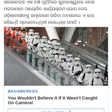
ସରକାରଙ୍କ ଏକ ବର୍ଷ ପୂର୍ତ୍ତିରେ ଭୁବନେଶ୍ୱରର ଜନତା
ମଇଦାନରେ ଆୟୋଜିତ କାର୍ଯ୍ୟକ୍ରମ ଯୋଗ ଦେଇ
ଓଡ଼ିଶାବାସୀଙ୍କୁ ସମ୍ବୋଧନ କରିବା ଅବସରରେ ଏ କଥା
କହିଛନ୍ତି ପ୍ରଧାନମନ୍ତ୍ରୀ ନରେନ୍ଦ୍ର ମୋଦି ।