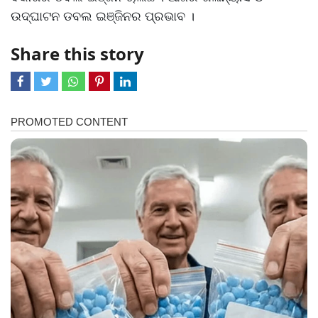
ଉଦ୍‌ଘାଟନ ଡବଲ ଇଞ୍ଜିନର ପ୍ରଭାବ ।
Share this story