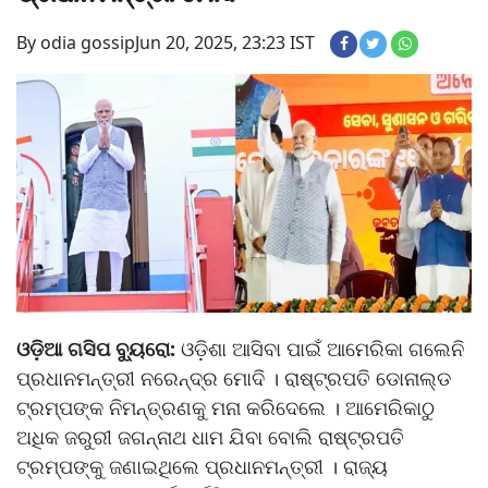
By odia gossip
Jun 20, 2025, 23:23 IST
ଓଡ଼ିଆ ଗସିପ ବ୍ୟୁରୋ:
ଓଡ଼ିଶା ଆସିବା ପାଇଁ ଆମେରିକା ଗଲେନି
ପ୍ରଧାନମନ୍ତ୍ରୀ ନରେନ୍ଦ୍ର ମୋଦି । ରାଷ୍ଟ୍ରପତି ଡୋନାଲ୍ଡ
ଟ୍ରମ୍ପଙ୍କ ନିମନ୍ତ୍ରଣକୁ ମନା କରିଦେଲେ । ଆମେରିକାଠୁ
ଅଧିକ ଜରୁରୀ ଜଗନ୍ନାଥ ଧାମ ଯିବା ବୋଲି ରାଷ୍ଟ୍ରପତି
ଟ୍ରମ୍ପଙ୍କୁ ଜଣାଇଥିଲେ ପ୍ରଧାନମନ୍ତ୍ରୀ । ରାଜ୍ୟ