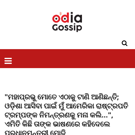
ଓଡିଶା
ଦେଶ-
ପଲିଟିକ୍ସ
ପ୍ରଶାସନ
ସ୍ୱାସ୍ଥ୍ୟ
ଗସିପ
ମନୋରଞ୍ଜନ
କ୍ରାଇମ
ଲାଇଫ
ସମସ୍ୟା
ଟେକ୍ନୋଲୋଜି
ଶିକ୍ଷା
ବିଜ୍ଞାନ
ଖେଳ
ବିଦେଶ
ସ୍ପେଶାଲ
ଷ୍ଟାଇଲ
"ମହାପ୍ରଭୁ ମୋତେ ଏଠାକୁ ଟାଣି ଆଣିଛନ୍ତି;
ଓଡ଼ିଶା ଆସିବା ପାଇଁ ମୁଁ ଆମେରିକା ରାଷ୍ଟ୍ରପତି
ଟ୍ରମ୍ପଙ୍କ ନିମନ୍ତ୍ରଣକୁ ମନା କଲି...",
ଏମିତି କିଛି ତାଙ୍କ ଭାଷଣରେ କହିଦେଲେ
ପ୍ରଧାନମନ୍ତ୍ରୀ ମୋଦି