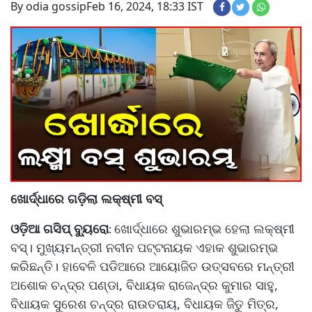
By odia gossip
Feb 16, 2024, 18:33 IST
ଖୋର୍ଦ୍ଧାରେ ଗଡ଼ିଲା ଲକ୍ଷ୍ମୀ ବସ୍
ଓଡ଼ିଆ ଗସିପ୍ ବ୍ୟୁରୋ
ଖୋର୍ଦ୍ଧାରେ ଶୁଭାରମ୍ଭ ହେଲା ଲକ୍ଷ୍ମୀ
:
ବସ୍। ମୁଖ୍ୟମନ୍ତ୍ରୀ ନବୀନ ପଟ୍ଟନାୟକ ଏହାକ ଶୁଭାରମ୍ଭ
କରିଛନ୍ତି। ହାବେଳି ପଡିଆରେ ଆୟୋଜିତ ଉତ୍ସବରେ ମନ୍ତ୍ରୀ
ଅଶୋକ ଚନ୍ଦ୍ର ପଣ୍ଡା, ବିଧାୟକ ରାଜେନ୍ଦ୍ର କୁମାର ସାହୁ,
ବିଧାୟକ ସୁରେଶ ଚନ୍ଦ୍ର ରାଉତରାୟ, ବିଧାୟକ ଜିତୁ ମିତ୍ର,