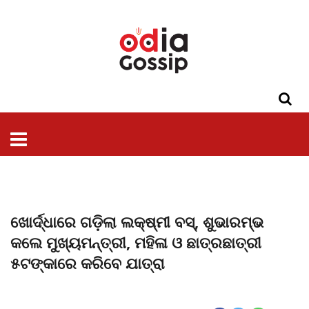
ଓଡିଶା
ଦେଶ-
ପଲିଟିକ୍ସ
ପ୍ରଶାସନ
ସ୍ୱାସ୍ଥ୍ୟ
ଗସିପ
ମନୋରଞ୍ଜନ
କ୍ରାଇମ
ଲାଇଫ
ସମସ୍ୟା
ଟେକ୍ନୋଲୋଜି
ଶିକ୍ଷା
ବିଜ୍ଞାନ
ଖେଳ
ବିଦେଶ
ସ୍ପେଶାଲ
ଷ୍ଟାଇଲ
ଖୋର୍ଦ୍ଧାରେ ଗଡ଼ିଲା ଲକ୍ଷ୍ମୀ ବସ୍, ଶୁଭାରମ୍ଭ
କଲେ ମୁଖ୍ୟମନ୍ତ୍ରୀ, ମହିଳା ଓ ଛାତ୍ରଛାତ୍ରୀ
୫ଟଙ୍କାରେ କରିବେ ଯାତ୍ରା