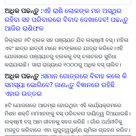
ଅଧିକ ପଢନ୍ତୁ :
ଏହି ରାଶି ଲୋକଙ୍କ ମନ ଅସ୍ଥିର
ରହିବା ସହ ପରିବାରରେ ବିବାଦ ଦେଖାଦେବ! ପଢନ୍ତୁ
ଆଜିର ରାଶିଫଳ
ଜିଲ୍ଲାର ୬ଟି ବ୍ଲକ ସହ ପଞ୍ଚାୟତ ଯିବ ଲକ୍ଷ୍ମୀ ବସ୍। ମହିଳା
ଏବଂ ଛାତ୍ର ଛାତ୍ରୀ ମାନେ ୫ଟଙ୍କାରେ ଯାତ୍ରା କରିବେ।ଏହି
ଯୋଜନାରେ ପଞ୍ଚାୟତରୁ ବ୍ଲକକୁ ବସ୍ ଚଳାଚଳର ସୁବିଧା
କରାଯାଇଛି। ସାରା ରାଜ୍ୟରେ ୧୦୦୦ରୁ ଅଧିକ ବସ୍ ଚାଲିବ।
ଅଧିକ ପଢନ୍ତୁ :
ସମାନ ଗୋତ୍ରରେ ବିବାହ କଲେ କି
ସମସ୍ୟା ଭୋଗିବେ? ଜାଣନ୍ତୁ ବିଜ୍ଞାନରେ ରହିଛି
ଏହାର ଉତ୍ତର
୫ଟି ଯୋଜନାରେ ଆରମ୍ଭ ହୋଇଥିବା ଏହି କାର୍ଯ୍ୟକ୍ରମରେ
ମିଶନ ଶକ୍ତି ମା’ମାନଙ୍କୁ ବସ୍ ପରିଚଳନା ଦାୟିତ୍ୱ ଦିଆଯାଇଛି।
ଲକ୍ଷ୍ମୀ ବସ୍‌ ଆମ ଜୀବନକୁ ସହଜ କରିଛି । ଗାଁର ଅର୍ଥନୀତିକୁ
ମଜବୁତ କରିବାରେ ଏହା ଗୁରୁତ୍ୱପୁର୍ଣ୍ଣ ଭୂମିକା ଗ୍ରହଣ କରିବ।