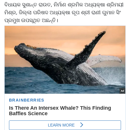
ବିଧାୟକ ସୁଶାନ୍ତ ରାଉତ, ନିର୍ମାଣ ଶ୍ରମିକ ଅଧ୍ୟକ୍ଷା ଶ୍ରିମୟୀ
ମିଶ୍ର, ଜିଲ୍ଲା ପରିଷଦ ଅଧ୍ୟକ୍ଷା ରୂପ ଶ୍ରୀ ରାଣୀ ଗୁମାନ ସିଂ
ପ୍ରମୁଖ ଉପସ୍ଥିତ ଅଛନ୍ତି।