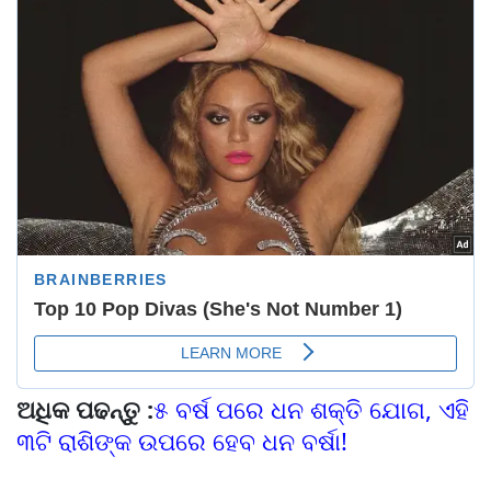
ଅଧିକ ପଢନ୍ତୁ :
୫ ବର୍ଷ ପରେ ଧନ ଶକ୍ତି ଯୋଗ, ଏହି
୩ଟି ରାଶିଙ୍କ ଉପରେ ହେବ ଧନ ବର୍ଷା!