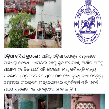
ଓଡ଼ିଆ ଗସିପ ବ୍ୟୁରୋ :
ଆଜିଠୁ ଓଡ଼ିଶା ଉପକୂଳ ସମୁଦ୍ରରେ
ମାଛଧରା ନିଷେଧ । ଏପ୍ରିଲ ୧୫ରୁ ଜୁନ ୧୪ ଯାଏ, ଅର୍ଥାତ ଆଜିଠୁ
ଆଗାମୀ ୬୧ ଦିନ ପାଇଁ ଏହି କଟକଣା ଲାଗୁ କରିଛନ୍ତି ରାଜ୍ୟ
ସରକାର । ପ୍ରଜନନ ସମୟରେ ମାଛ ବଂଶ ବୃଦ୍ଧି ତଥା ମତ୍ସ୍ୟ
ସମ୍ପଦର ସଂରକ୍ଷଣ ଉଦ୍ଦେଶ୍ୟରେ ପ୍ରତିବର୍ଷ ଭଳି ଏବର୍ଷ
ମଧ୍ୟ ସରକାର ଏହି ପଦକ୍ଷେପ ନେଇଛନ୍ତି ।