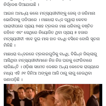
ନିର୍ଦ୍ଦେଶ ଦିଆଯାଇଛି ।
ଆଇନ ଅମାନ୍ୟ କଲେ ମତ୍ସ୍ୟଜୀବୀଙ୍କୁ ଜେଲ୍ ଓ ଜରିମାନା
ଭୋଗିବାକୁ ପଡିପାରେ । ମାଛଧରା ବନ୍ଦ ଦ୍ୱାରା କେବଳ
ପାରାଦୀପରେ ପ୍ରାୟ ୭ଶହ ଟ୍ରଲର ମାଛ ଧରିବାରୁ ବଞ୍ଚିତ
ରହିବେ ଏବଂ ସେଥିରେ ନିୟୋଜିତ ଥିବା ପ୍ରାୟ ୫ ହଜାର
ମତ୍ସ୍ୟଜୀବୀ ଏବେ ଦୁଇ ମାସ ହାତ ବାନ୍ଧି ବସିବେ ବୋଲି ସୂଚନା
ମିଳିଛି ।
ମାଛଧରା ବନ୍ଦରରେ ଟ୍ରଲରଗୁଡିକୁ ବାନ୍ଧି, ବିଭିନ୍ନ ଜିଲ୍ଲାରୁ
ଆସିଥିବା ମତ୍ସ୍ୟଜୀବୀମାନେ ନିଜ ନିଜ ଘରକୁ ଫେରିବାରେ
ଲାଗିଛନ୍ତି । ଓଡ଼ିଶା ସମେତ ଦେଶର ଅନ୍ୟ କେତେକ ରାଜ୍ୟରେ
ମଧ୍ୟ ଏହି ୬୧ ଦିନିଆ ଅଙ୍କୁଶ ଆଜି ଠାରୁ ଲାଗୁ ହେଉଥିବା
ଜଣାପଡ଼ିଛି ।