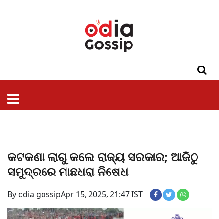
ଓଡିଶା
ଦେଶ-
ପଲିଟିକ୍ସ
ପ୍ରଶାସନ
ସ୍ୱାସ୍ଥ୍ୟ
ଗସିପ
ମନୋରଞ୍ଜନ
କ୍ରାଇମ
ଲାଇଫ
ସମସ୍ୟା
ଟେକ୍ନୋଲୋଜି
ଶିକ୍ଷା
ବିଜ୍ଞାନ
ଖେଳ
ବିଦେଶ
ସ୍ପେଶାଲ
ଷ୍ଟାଇଲ
କଟକଣା ଲାଗୁ କଲେ ରାଜ୍ୟ ସରକାର; ଆଜିଠୁ
ସମୁଦ୍ରରେ ମାଛଧରା ନିଷେଧ
By odia gossip
Apr 15, 2025, 21:47 IST