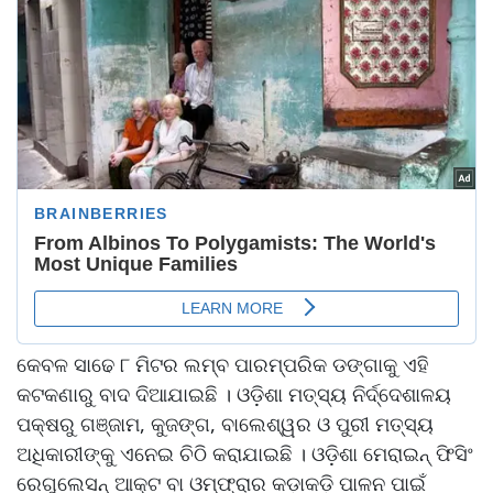
କେବଳ ସାଢେ ୮ ମିଟର ଲମ୍ବ ପାରମ୍ପରିକ ଡଙ୍ଗାକୁ ଏହି
କଟକଣାରୁ ବାଦ ଦିଆଯାଇଛି । ଓଡ଼ିଶା ମତ୍ସ୍ୟ ନିର୍ଦ୍ଦେଶାଳୟ
ପକ୍ଷରୁ ଗଞ୍ଜାମ, କୁଜଙ୍ଗ, ବାଲେଶ୍ୱର ଓ ପୁରୀ ମତ୍ସ୍ୟ
ଅଧିକାରୀଙ୍କୁ ଏନେଇ ଚିଠି କରାଯାଇଛି । ଓଡ଼ିଶା ମେରାଇନ୍ ଫିସିଂ
ରେଗୁଲେସନ୍ ଆକ୍ଟ ବା ଓମ୍ଫ୍ରାର କଡ଼ାକଡ଼ି ପାଳନ ପାଇଁ