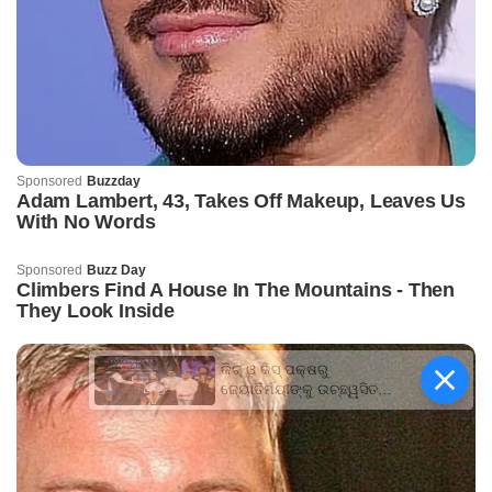
କିଟ୍‍ ଓ କିସ୍‍ ପକ୍ଷରୁ
ଜ୍ୟୋତିର୍ମୟୀଙ୍କୁ ଉଚ୍ଛ୍ୱସିତ
ସମ୍ବର୍ଦ୍ଧନା; ୫ଲକ୍ଷ ଟଙ୍କାର
ପ୍ରୋତ୍ସାହନ ରାଶି ପ୍ରଦାନ