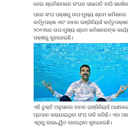
ନେଇ ଶ୍ରମିକମାନେ ସଂଘର ସଭାପତି ବାପି ସର୍ଖେଲ
ପରେ ସଂଘ ପକ୍ଷରୁ ଉପ-ମୁଖ୍ୟ ଶ୍ରମ କମିଶନର (
କର୍ତ୍ତୃପକ୍ଷ ଏବଂ ବାମନ ଇଞ୍ଜିନିୟର୍ସ କର୍ତ୍ତୃ
୨୦୨୬ରେ ଉପ-ମୁଖ୍ୟ ଶ୍ରମ କମିଶନରଙ୍କ କାର୍ଯ୍
ପକ୍ଷରୁ କୁହାଯାଇଛି।
ଏହି ଚୁକ୍ତି ଅନୁସାରେ ବାମନ ଇଞ୍ଜିନିୟର୍ସ ଅଧୀ
ପ୍ରଦାନ କରାଯାଇଥିବା ସଂଘ ଦାବି କରିଛି। ଏହା
ଏଥିରୁ ଲାଭାନ୍ୱିତ ହୋଇଥିବା କୁହାଯାଇଛି।