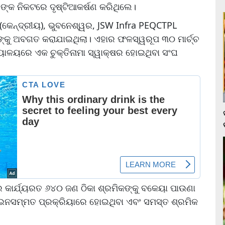
ଙ୍କ ନିକଟରେ ଦୃଷ୍ଟିଆକର୍ଷଣ କରିଥିଲେ।
କେନ୍ଦ୍ରୀୟ), ଭୁବନେଶ୍ୱର, JSW Infra PEQCTPL
ପକ୍ଷଙ୍କୁ ଅବଗତ କରାଯାଇଥିଲା। ଏହାର ଫଳସ୍ୱରୂପ ୩୦ ମାର୍ଚ୍ଚ
ୟାଳୟରେ ଏକ ଚୁକ୍ତିନାମା ସ୍ୱାକ୍ଷର ହୋଇଥିବା ସଂଘ
ନରେ କାର୍ଯ୍ୟରତ ୬୪୦ ଜଣ ଠିକା ଶ୍ରମିକଙ୍କୁ ବକେୟା ପାଉଣା
 ଆଇନସମ୍ମତ ପ୍ରକ୍ରିୟାରେ ହୋଇଥିବା ଏବଂ ସମସ୍ତ ଶ୍ରମିକ