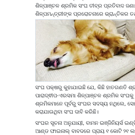
ଶିଳ୍ପାଞ୍ଚଳ ଶ୍ରମିକ ସଂଘ ତୀବ୍ର ପ୍ରତିବାଦ ଜଣାଇ
ଶିଳ୍ପମନ୍ତ୍ରୀଙ୍କ ପ୍ରରୋଚନାରେ ଭ୍ରାନ୍ତିକର 
ସଂଘ ପକ୍ଷରୁ କୁହାଯାଇଛି ଯେ, କିଛି ହାତଗଣତି ଶ
ପାରାଦ୍ଵୀପ-ଏରସମା ଶିଳ୍ପାଞ୍ଚଳ ଶ୍ରମିକ ସଂଘକୁ
ଶ୍ରମିକମାନେ ପୂର୍ବରୁ ସଂଘର ସଦସ୍ୟ ନଥିଲେ, ସେମା
କରାଯାଉଥିବା ସଂଘ ଦାବି କରିଛି।
ସଂଘର ସୂଚନା ଅନୁଯାୟୀ, ବାମନ ଇଞ୍ଜିନିୟର୍ସ ଇଣ୍
ଆଣ୍ଡ ଫାଇନାଲ୍ ବାବଦରେ ପ୍ରାୟ ୧ କୋଟି ୨୧ ଲକ୍