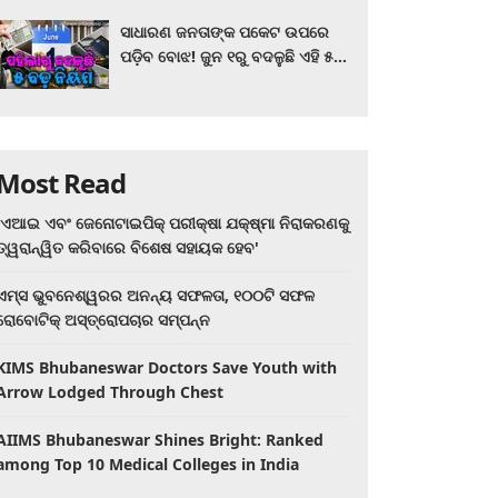
ସାଧାରଣ ଜନତାଙ୍କ ପକେଟ ଉପରେ
ପଡ଼ିବ ବୋଝ! ଜୁନ ୧ରୁ ବଦଳୁଛି ଏହି ୫
ବଡ଼ ନିୟମ
Most Read
'ଏଆଇ ଏବଂ ଜେନୋଟାଇପିକ୍ ପରୀକ୍ଷା ଯକ୍ଷ୍ମା ନିରାକରଣକୁ
ତ୍ୱରାନ୍ୱିତ କରିବାରେ ବିଶେଷ ସହାୟକ ହେବ'
ଏମ୍ସ ଭୁବନେଶ୍ୱରର ଅନନ୍ୟ ସଫଳତା, ୧୦୦ଟି ସଫଳ
ରୋବୋଟିକ୍ ଅସ୍ତ୍ରୋପଚାର ସମ୍ପନ୍ନ
KIMS Bhubaneswar Doctors Save Youth with
Arrow Lodged Through Chest
AIIMS Bhubaneswar Shines Bright: Ranked
among Top 10 Medical Colleges in India