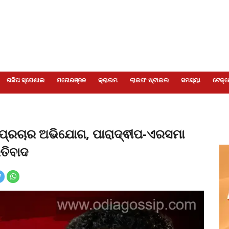
ଗସିପ ସ୍ପେଶାଲ
ମନୋରଞ୍ଜନ
କ୍ରାଇମ
ଲାଇଫ ଷ୍ଟାଇଲ
ସମସ୍ୟା
ଟେକ୍ନ
 ପ୍ରଚାର ଅଭିଯୋଗ, ପାରାଦ୍ଵୀପ-ଏରସମା
ରତିବାଦ