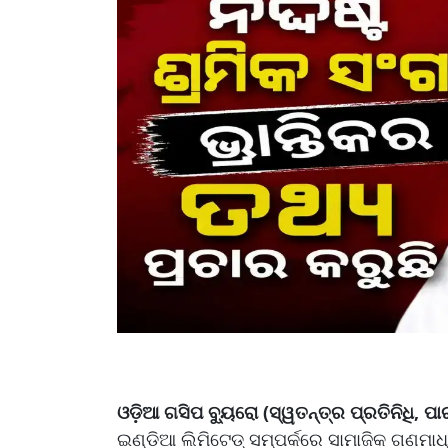
ଓଡ଼ିଆ ଗସିପ ବ୍ୟୁରୋ (ସ୍ୱତନ୍ତ୍ର ପ୍ରତିନିଧି, ପାର
ଇଣ୍ଡିଆ ଲିମିଟେଡ୍ ସମ୍ପର୍କରେ ସାମାଜିକ ଗଣମା