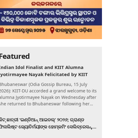
Featured
Indian Idol Finalist and KIIT Alumna
Jyotirmayee Nayak Felicitated by KIIT
Bhubaneswar (Odia Gossip Bureau, 15 July
2026): KIIT-DU accorded a grand welcome to its
alumna Jyotirmayee Nayak on Wednesday after
she returned to Bhubaneswar following her
qualification for the Gra
କିଟ୍‍ ଛାତ୍ରୀ ‘ଇଣ୍ଡିଆନ୍ ଆଇଡଲ୍‌’ ୨୦୨୬; ଗ୍ରାଣ୍ଡ
ଫିନାଲିଷ୍ଟ ଜ୍ୟୋତିର୍ମୟୀଙ୍କ ହୋମ୍‍କମିଂ ସେଲିବ୍ରେସନ୍‍,
କିଟରେ ଉଚ୍ଛ୍ୱସିତ ସମ୍ବର୍ଦ୍ଧନା