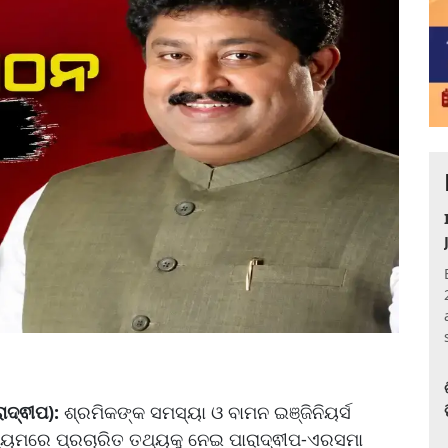
ାଦ୍ଵୀପ):
ଶ୍ରମିକଙ୍କ ସମସ୍ୟା ଓ ବାମନ ଇଞ୍ଜିନିୟର୍ସ
ଧ୍ୟମରେ ପ୍ରଚାରିତ ତଥ୍ୟକୁ ନେଇ ପାରାଦ୍ଵୀପ-ଏରସମା