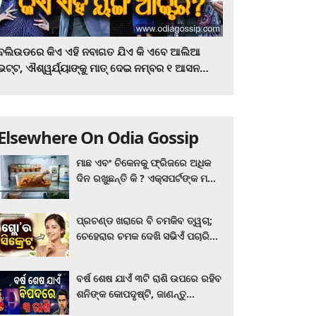
ବଲିଉଡରେ କିଏ ଏହି ନବାଗତ ଯିଏ କି ଏବେ ଆଲିଆ
ଭଟ୍ଟ, ଐଶ୍ୱର୍ଯ୍ୟାଙ୍କୁ ମାତ୍‌ ଦେଇ ନମ୍ବର ୧ ଆସନ
ହାତେଇଛନ୍ତି, ସିନେ ପ୍ରେମୀ ଏବେ ହିଁ ଜାଣି ନିଅନ୍ତୁ ...
Elsewhere On Odia Gossip
ମାଛ ଏବଂ ଚିକେନକୁ ଫ୍ରିଜରେ ଅଧିକ
ଦିନ ରଖୁଛନ୍ତି କି ? ଏକ୍ସପର୍ଟଙ୍କ ମତ
କିଛି ଏପରି ରହିଛି...
ପ୍ରଚଣ୍ଡ ଖରାରେ ବି ଚମକିବ ତ୍ୱଚା;
ଚେହେରାର ଚମକ ଦେଖି ସଭିଏଁ ପଚାରିବେ
ଗ୍ଲୋ’ର ସିକ୍ରେଟ! ଆପଣାନ୍ତୁ ଏହି...
ବର୍ଷ ଶେଷ ଯାଏଁ ୩ଟି ରାଶି ଉପରେ ରହିବ
ଶନିଙ୍କ କୋପଦୃଷ୍ଟି, ଜାଣନ୍ତୁ
ଆପଣଙ୍କ ରାଶି ଏଥିରେ ନାହିଁ ତ?