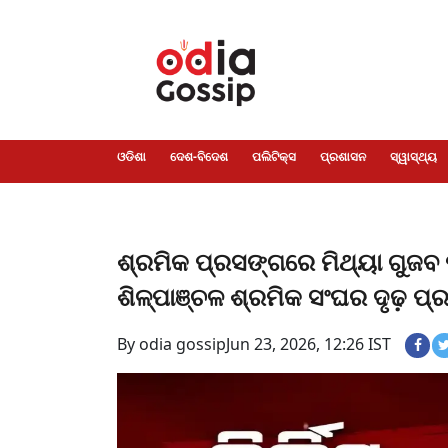
ଓଡିଶା
ଦେଶ-
ପଲିଟିକ୍ସ
ପ୍ରଶାସନ
ସ୍ୱାସ୍ଥ୍ୟ
ଗସିପ
ମନୋରଞ୍ଜନ
କ୍ରାଇମ
ଲାଇଫ
ସମସ୍ୟା
ଟେକ୍ନୋଲୋଜି
ଶିକ୍ଷା
ବିଜ୍ଞାନ
ଖେଳ
ବିଦେଶ
ସ୍ପେଶାଲ
ଷ୍ଟାଇଲ
ଓଡିଶା
ଦେଶ-ବିଦେଶ
ପଲିଟିକ୍ସ
ପ୍ରଶାସନ
ସ୍ୱାସ୍ଥ୍ୟ
ଶ୍ରମିକ ପ୍ରସଙ୍ଗରେ ମିଥ୍ୟା ଗୁଜବ
ଶିଳ୍ପାଞ୍ଚଳ ଶ୍ରମିକ ସଂଘର ଦୃଢ଼ ପ୍
By odia gossip
Jun 23, 2026, 12:26 IST