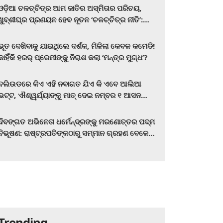
ଓଡ଼ିଆ ଚଳଚ୍ଚିତ୍ର ଆମ ଜାତିର ଅସ୍ମିତାର ପରିଚୟ,
ଖୁବ୍‌ଶୀଘ୍ର ପ୍ରଣୟନ ହେବ ନୂତନ ‘ଚଳଚ୍ଚିତ୍ର ନୀତି’:
ମୁଖ୍ୟମନ୍ତ୍ରୀ ମୋହନ ଚରଣ ମାଝୀ
ଭୂତ ଦେଖିବାକୁ ଯାଇଥିଲେ ଦର୍ଶକ, ମିଳିଲା କେବଳ କମେଡି!
କାହିଁକି ହରର୍‌ ପ୍ରେମୀଙ୍କୁ ନିରାଶ କଲା ‘ମନ୍ତ୍ର ମୁଗ୍ଧ’?
ବଲିଉଡରେ କିଏ ଏହି ନବାଗତ ଯିଏ କି ଏବେ ଆଲିଆ
ଭଟ୍ଟ, ଐଶ୍ୱର୍ଯ୍ୟାଙ୍କୁ ମାତ୍‌ ଦେଇ ନମ୍ବର ୧ ଆସନ
ହାତେଇଛନ୍ତି, ସିନେ ପ୍ରେମୀ ଏବେ ହିଁ ଜାଣି ନିଅନ୍ତୁ ...
ଦିବଙ୍ଗତ ଅଭିନେତା ଧର୍ମେନ୍ଦ୍ରଙ୍କୁ ମରଣୋତ୍ତର ପଦ୍ମ
ବିଭୂଷଣ: ରାଷ୍ଟ୍ରପତିଙ୍କଠାରୁ ସମ୍ମାନ ଗ୍ରହଣ ବେଳେ
ଭାବପ୍ରବଣ ହେଲେ ହେମା ମାଳିନୀ
Trending