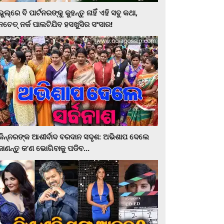
ଭୁଲ୍‌ରେ ବି ପାର୍ଟନରଙ୍କୁ କୁହନ୍ତୁ ନାହିଁ ଏହି ସବୁ କଥା,
ନଚେତ୍‌ ନର୍କ ପାଲଟିଯିବ ହସଖୁସିର ସଂସାର!
କିନ୍ନରଙ୍କ ଆଶୀର୍ବାଦ ବରଦାନ ସଦୃଶ: ଅଭିଶାପ ଦେଲେ
ଜାଣନ୍ତୁ କ’ଣ ଭୋଗିବାକୁ ପଡିବ...