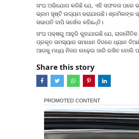
ସଂଘ ଅଭିଯୋଗ କରିଛି ଯେ, ଏହି ସଫଳତା ପରେ ଭ୍
ଭ୍ରମ ସୃଷ୍ଟି ଉଦ୍ୟମ କରାଯାଉଛି। ଶ୍ରମିକଙ୍କ ସ
ସଭାପତି ବାପି ସର୍ଖେଲ କହିଛନ୍ତି।
ସଂଘ ପକ୍ଷରୁ ଆହୁରି କୁହାଯାଇଛି ଯେ, ରାଜନୈତି
ପ୍ରକୃତ ସମସ୍ୟାର ସମାଧାନ ଦିଗରେ ଧ୍ୟାନ ଦିଆଯି
ଆଗକୁ ମଧ୍ୟ ନିଜର ଲଢ଼େଇ ଜାରି ରଖିବ ବୋଲି ପ
Share this story