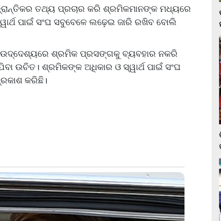
ରାନ୍ତିକର ତଥ୍ୟ ପ୍ରଚାର କରି ଶ୍ରମିକମାନଙ୍କ ମଧ୍ୟରେ
୍ୱାର୍ଥ ପାଇଁ ସଂଘ ସବୁବେଳେ ଲଢ଼େଇ ଜାରି ରଖିବ ବୋଲି
କ ଉଦ୍ଦେଶ୍ୟରେ ଶ୍ରମିକ ପ୍ରସଙ୍ଗକୁ ବ୍ୟବହାର ନକରି
ବା ଉଚିତ। ଶ୍ରମିକଙ୍କ ଅଧିକାର ଓ ସ୍ୱାର୍ଥ ପାଇଁ ସଂଘ
୍ରକାଶ କରିଛି।