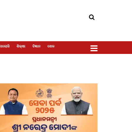
ୋଲୋଜି
ଶିକ୍ଷା
ବିଜ୍ଞାନ
ଖେଳ