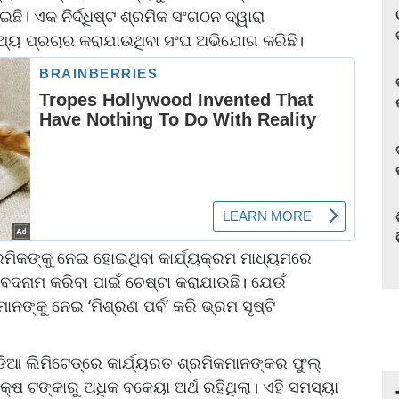
ଛି। ଏକ ନିର୍ଦ୍ଧିଷ୍ଟ ଶ୍ରମିକ ସଂଗଠନ ଦ୍ୱାରା
ତଥ୍ୟ ପ୍ରଚାର କରାଯାଉଥିବା ସଂଘ ଅଭିଯୋଗ କରିଛି।
୍ରମିକଙ୍କୁ ନେଇ ହୋଇଥିବା କାର୍ଯ୍ୟକ୍ରମ ମାଧ୍ୟମରେ
 ବଦନାମ କରିବା ପାଇଁ ଚେଷ୍ଟା କରାଯାଉଛି। ଯେଉଁ
ନଙ୍କୁ ନେଇ ‘ମିଶ୍ରଣ ପର୍ବ’ କରି ଭ୍ରମ ସୃଷ୍ଟି
ଡିଆ ଲିମିଟେଡ୍‌ରେ କାର୍ଯ୍ୟରତ ଶ୍ରମିକମାନଙ୍କର ଫୁଲ୍
ଷ ଟଙ୍କାରୁ ଅଧିକ ବକେୟା ଅର୍ଥ ରହିଥିଲା। ଏହି ସମସ୍ୟା