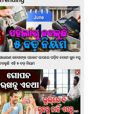
ସାଧାରଣ ଜନତାଙ୍କ ପକେଟ ଉପରେ ପଡ଼ିବ ବୋଝ! ଜୁନ ୧ରୁ
ବଦଳୁଛି ଏହି ୫ ବଡ଼ ନିୟମ