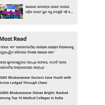
ସାଧାରଣ ଜନତାଙ୍କ ପକେଟ ଉପରେ
ପଡ଼ିବ ବୋଝ! ଜୁନ ୧ରୁ ବଦଳୁଛି ଏହି ୫
ବଡ଼ ନିୟମ
Most Read
'ଏଆଇ ଏବଂ ଜେନୋଟାଇପିକ୍ ପରୀକ୍ଷା ଯକ୍ଷ୍ମା ନିରାକରଣକୁ
ତ୍ୱରାନ୍ୱିତ କରିବାରେ ବିଶେଷ ସହାୟକ ହେବ'
ଏମ୍ସ ଭୁବନେଶ୍ୱରର ଅନନ୍ୟ ସଫଳତା, ୧୦୦ଟି ସଫଳ
ରୋବୋଟିକ୍ ଅସ୍ତ୍ରୋପଚାର ସମ୍ପନ୍ନ
KIMS Bhubaneswar Doctors Save Youth with
Arrow Lodged Through Chest
AIIMS Bhubaneswar Shines Bright: Ranked
among Top 10 Medical Colleges in India