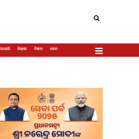
ୋଲୋଜି
ଶିକ୍ଷା
ବିଜ୍ଞାନ
ଖେଳ