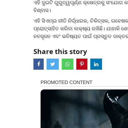
ଏହି ଦୁଇଟି ଗୁରୁତ୍ୱପୂର୍ଣ୍ଣ କ୍ଷେତ୍ରକୁ ସଂଯୋଗ
ବିଶ୍ବାସ।
ଏହି ସିଏମ୍ଇ ନୀତି ନିର୍ଦ୍ଧାରକ, ଚିକିତ୍ସକ, ଗବେ
ପ୍ରୋତ୍ସାହିତ କରିବା ଲକ୍ଷ୍ୟ ରଖିଛି। ଯାହାକି 
ନବସୃଜନ ଏବଂ ଭବିଷ୍ୟତ ପାଇଁ ପ୍ରସ୍ତୁତ ଡାକ୍
Share this story