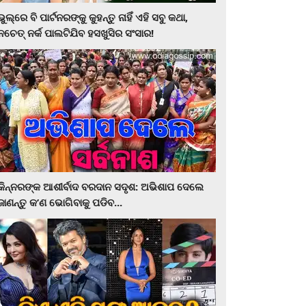
ଭୁଲ୍‌ରେ ବି ପାର୍ଟନରଙ୍କୁ କୁହନ୍ତୁ ନାହିଁ ଏହି ସବୁ କଥା,
ନଚେତ୍‌ ନର୍କ ପାଲଟିଯିବ ହସଖୁସିର ସଂସାର!
କିନ୍ନରଙ୍କ ଆଶୀର୍ବାଦ ବରଦାନ ସଦୃଶ: ଅଭିଶାପ ଦେଲେ
ଜାଣନ୍ତୁ କ’ଣ ଭୋଗିବାକୁ ପଡିବ...