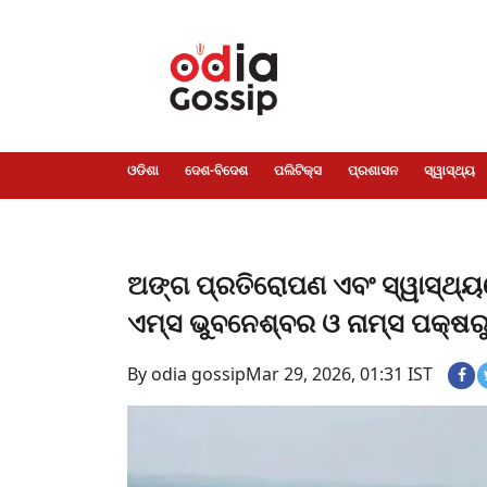
ଓଡିଶା
ଦେଶ-
ପଲିଟିକ୍ସ
ପ୍ରଶାସନ
ସ୍ୱାସ୍ଥ୍ୟ
ଗସିପ
ମନୋରଞ୍ଜନ
କ୍ରାଇମ
ଲାଇଫ
ସମସ୍ୟା
ଟେକ୍ନୋଲୋଜି
ଶିକ୍ଷା
ବିଜ୍ଞାନ
ଖେଳ
ବିଦେଶ
ସ୍ପେଶାଲ
ଷ୍ଟାଇଲ
ଓଡିଶା
ଦେଶ-ବିଦେଶ
ପଲିଟିକ୍ସ
ପ୍ରଶାସନ
ସ୍ୱାସ୍ଥ୍ୟ
ଅଙ୍ଗ ପ୍ରତିରୋପଣ ଏବଂ ସ୍ୱାସ୍ଥ୍ୟ
ଏମ୍ସ ଭୁବନେଶ୍ବର ଓ ନାମ୍ସ ପକ୍ଷରୁ 
By odia gossip
Mar 29, 2026, 01:31 IST