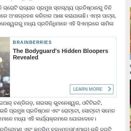
 ଚାରୋଟି ରାଜ୍ୟର ପ୍ରମୁଖ ସ୍ବାସ୍ଥ୍ୟ ପ୍ରତିଷ୍ଠାନରୁ ତିନି
ମରେ ଅଂଶଗ୍ରହଣ କରିବାର ଆଶା କରାଯାଉଛି। ଏମ୍ସ ପାଟ୍ନା,
େଶ୍ୱରରୁ ମଧ୍ୟ ପ୍ରତିନିଧିମାନେ ଏହି ସିଏମ୍ଇରେ ସାମିଲ
ର୍ ଚଣ୍ଡିଗଡ଼, ନାଇସର୍ ଭୁବନେଶ୍ୱର, ଓଟିଟିଇଟି,
ଳି ପ୍ରମୁଖ ପ୍ରତିଷ୍ଠାନ ଏବଂ ରୋଟ୍ଟୋ, ସୋଟ୍ଟୋ ସମେତ
୍ଞମାନେ ମଧ୍ୟ ଏହି କାର୍ଯ୍ୟକ୍ରମରେ ଯୋଗଦେବେ।
୍ରତିରୋପଣ ଏବଂ କୃତ୍ରିମ ବୁଦ୍ଧିମତ୍ତା(ଏଆଇ) ଭଳି ଦୁଇଟି