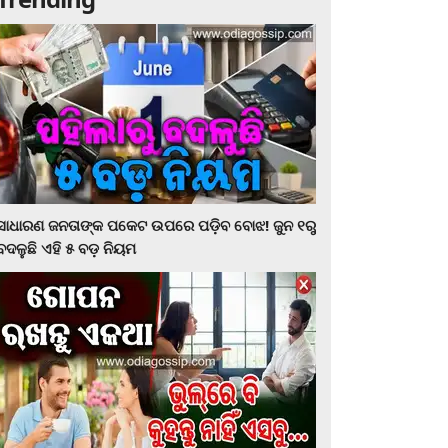
ସାଧାରଣ ଜନତାଙ୍କ ପକେଟ ଉପରେ ପଡ଼ିବ ବୋଝ! ଜୁନ ୧ରୁ
ବଦଳୁଛି ଏହି ୫ ବଡ଼ ନିୟମ