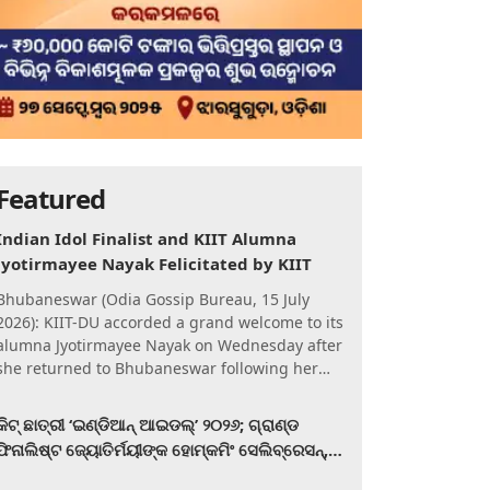
Featured
Indian Idol Finalist and KIIT Alumna
Jyotirmayee Nayak Felicitated by KIIT
Bhubaneswar (Odia Gossip Bureau, 15 July
2026): KIIT-DU accorded a grand welcome to its
alumna Jyotirmayee Nayak on Wednesday after
she returned to Bhubaneswar following her
qualification for the Gra
କିଟ୍‍ ଛାତ୍ରୀ ‘ଇଣ୍ଡିଆନ୍ ଆଇଡଲ୍‌’ ୨୦୨୬; ଗ୍ରାଣ୍ଡ
ଫିନାଲିଷ୍ଟ ଜ୍ୟୋତିର୍ମୟୀଙ୍କ ହୋମ୍‍କମିଂ ସେଲିବ୍ରେସନ୍‍,
କିଟରେ ଉଚ୍ଛ୍ୱସିତ ସମ୍ବର୍ଦ୍ଧନା