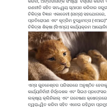
କରିବା, ଅଙ୍ଗଦାତାଙ୍କ ସଂଖ୍ୟା ବିସ୍ତାର କରିବା
ରଣନୀତି ସହିତ ସମନ୍ୱୟ ସ୍ଥାପନ କରିବାର ଜରୁର
ଚିକିତ୍ସା ବିଜ୍ଞାନ ଏକାଡେମୀ (ନାମ୍ସ) ସହଯୋଗର
ପ୍ରତିରୋପଣ ଏବଂ କୃତ୍ରିମ ବୁଦ୍ଧିମତ୍ତା (ଏଆଇ
ଚିକିତ୍ସା ଶିକ୍ଷା (ସିଏମ୍ଇ) କାର୍ଯ୍ୟକ୍ରମ ଆୟୋଜ
ଏମ୍ସ ଭୁବନେଶ୍ବର ପରିସରରେ ଅନୁଷ୍ଠିତ ହେବାକୁ ଥ
କାର୍ଯ୍ୟନିର୍ବାହୀ ନିର୍ଦ୍ଦେଶକ ଏବଂ ସିଇଓ ପ୍ରଫେସ
ଲକ୍ଷ୍ୟ କ୍ଲିନିକାଲ୍ ଏବଂ ଗବେଷଣା କ୍ଷେତ୍ରରେ
ତ୍ୱରାନ୍ୱିତ କରିବା ସହିତ ଏନେଇ ରହିଥିବା ପ୍ରମୁଖ