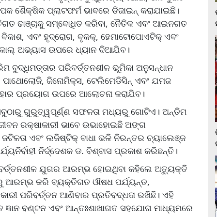
କ ଶୈକ୍ଷିକ ପ୍ଲାଟଫର୍ମ ଭାବରେ ଡିଜାଇନ୍ କରାଯାଇଛି।
ଗତ ଢାଞ୍ଚାକୁ ସମ୍ବୋଧିତ କରିବା, ନୈତିକ ଏବଂ ଆଇନଗତ
ି ବିକାଶ, ଏବଂ ହୃଦ୍‌ରୋଗ, ବୃକକ୍, ହେମାଟୋପୋଏଟିକ୍ ଏବଂ
ିନିକାଲ୍ ଅଭ୍ୟାସ ଉପରେ ଧ୍ୟାନ ଦିଆଯିବ।
ମ ବୁଦ୍ଧିମତ୍ତାର ପରିବର୍ତ୍ତନଶୀଳ ଭୂମିକା ଅନୁସନ୍ଧାନ
ାଲ୍ ପାଥୋଲୋଜି, ଜିନୋମିକ୍ସ, ଟେଲିମେଡିସିନ୍ ଏବଂ ଯମଜ
 ଏହାର ପ୍ରୟୋଗ ଉପରେ ଆଲୋଚନା କରାଯିବ।
ବୁଠାରୁ ଗୁରୁତ୍ୱପୂର୍ଣ୍ଣ ସଫଳତା ମଧ୍ୟରୁ ଗୋଟିଏ। ଅନ୍ତିମ
ଁ ଜୀବନ ରକ୍ଷାକାରୀ ଭାବେ ଉଭାହୋଇଛି ଅଙ୍ଗ
ଜଟିଳତା ଏବଂ ଲଜିଷ୍ଟିକ୍ ବାଧା ଭଳି ନିରନ୍ତର ଚ୍ୟାଲେଞ୍ଜ
୍ୟନିର୍ବାହୀ ନିର୍ଦ୍ଦେଶକ ଡ. ବିଶ୍ବାସ ପ୍ରକାଶ କରିଛନ୍ତି।
ର୍ତ୍ତନଶୀଳ ଯୁଗର ଆରମ୍ଭ ହୋଇଥିବା କହିଲେ ଅତ୍ୟୁକ୍ତି
ଠାରୁ ଆରମ୍ଭ କରି ବ୍ୟକ୍ତିଗତ ଔଷଧ ପର୍ଯ୍ୟନ୍ତ,
ରୀ ପରିବର୍ତ୍ତନ ଆଣିବାର ପ୍ରତିବଦ୍ଧତା ରଖିଛି। ଏହି
ାରିତ ଜ୍ଞାନ ବଣ୍ଟନ ଏବଂ ଆନ୍ତଃଶାଖାଗତ ସହଯୋଗ ମାଧ୍ୟମରେ