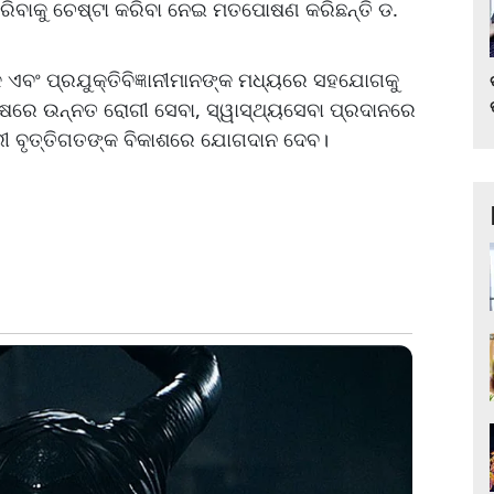
 କରିବାକୁ ଚେଷ୍ଟା କରିବା ନେଇ ମତପୋଷଣ କରିଛନ୍ତି ଡ.
ଷକ ଏବଂ ପ୍ରଯୁକ୍ତିବିଜ୍ଞାନୀମାନଙ୍କ ମଧ୍ୟରେ ସହଯୋଗକୁ
ଶେଷରେ ଉନ୍ନତ ରୋଗୀ ସେବା, ସ୍ୱାସ୍ଥ୍ୟସେବା ପ୍ରଦାନରେ
ତରୀ ବୃତ୍ତିଗତଙ୍କ ବିକାଶରେ ଯୋଗଦାନ ଦେବ।