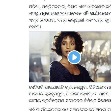
ଓଡ଼ିଶା, ପଶ୍ଚିମବଙ୍ଗ, ବିହାର ଏବଂ ଝାଡ଼ଖଣ୍ଡ ଭଳି
ଶହରୁ ଅଧିକ ଡାକ୍ତର/ଗବେଷକ ଏହି କାର୍ଯ୍ୟକ୍ର
ଏମ୍ସ ଦେଓଘର, ଏମ୍ସ କଲ୍ୟାଣୀ ଏବଂ ଏମ୍ସ ଭୁବନ
ହେବେ।
ସେହିପରି ଆଇଆଇଟି ଭୁବନେଶ୍ୱର, ପିଜିଆଇଏମ୍ଇଆ
ଆଇସର୍ ବ୍ରହ୍ମପୁର, ଆଇଜିଆଇଏମ୍ଏସ ପାଟନା ଭ
ଜାତୀୟ ପ୍ରତିରୋପଣ ସଂଗଠନର ବିଶିଷ୍ଟ ବିଶେଷଜ
ଏହି କାର୍ଯ୍ୟକ୍ରମକୁ ସ୍ୱାସ୍ଥ୍ୟସେବାରେ ଅଙ୍ଗ ପ