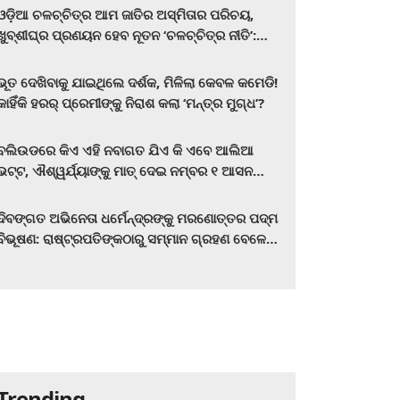
ଓଡ଼ିଆ ଚଳଚ୍ଚିତ୍ର ଆମ ଜାତିର ଅସ୍ମିତାର ପରିଚୟ,
ଖୁବ୍‌ଶୀଘ୍ର ପ୍ରଣୟନ ହେବ ନୂତନ ‘ଚଳଚ୍ଚିତ୍ର ନୀତି’:
ମୁଖ୍ୟମନ୍ତ୍ରୀ ମୋହନ ଚରଣ ମାଝୀ
ଭୂତ ଦେଖିବାକୁ ଯାଇଥିଲେ ଦର୍ଶକ, ମିଳିଲା କେବଳ କମେଡି!
କାହିଁକି ହରର୍‌ ପ୍ରେମୀଙ୍କୁ ନିରାଶ କଲା ‘ମନ୍ତ୍ର ମୁଗ୍ଧ’?
ବଲିଉଡରେ କିଏ ଏହି ନବାଗତ ଯିଏ କି ଏବେ ଆଲିଆ
ଭଟ୍ଟ, ଐଶ୍ୱର୍ଯ୍ୟାଙ୍କୁ ମାତ୍‌ ଦେଇ ନମ୍ବର ୧ ଆସନ
ହାତେଇଛନ୍ତି, ସିନେ ପ୍ରେମୀ ଏବେ ହିଁ ଜାଣି ନିଅନ୍ତୁ ...
ଦିବଙ୍ଗତ ଅଭିନେତା ଧର୍ମେନ୍ଦ୍ରଙ୍କୁ ମରଣୋତ୍ତର ପଦ୍ମ
ବିଭୂଷଣ: ରାଷ୍ଟ୍ରପତିଙ୍କଠାରୁ ସମ୍ମାନ ଗ୍ରହଣ ବେଳେ
ଭାବପ୍ରବଣ ହେଲେ ହେମା ମାଳିନୀ
Trending