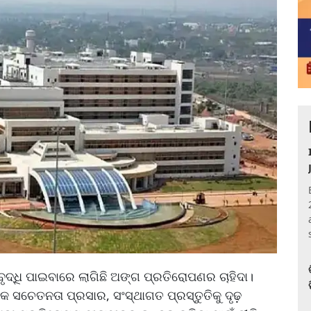
 ବୃଦ୍ଧି ପାଇବାରେ ଲାଗିଛି ଅଙ୍ଗ ପ୍ରତିରୋପଣର ଚାହିଦା।
ପକ ସଚେତନତା ପ୍ରସାର, ସଂସ୍ଥାଗତ ପ୍ରସ୍ତୁତିକୁ ଦୃଢ଼