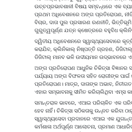
ଉଚ୍ଚପ୍ରଭାବଶାଳୀ ବିଷୟ ସମ୍ବନ୍ଧରେ ଏକ ବ୍ୟାପ
ପ୍ରଥମ ଅଧିବେଶନରେ ଅଙ୍ଗ ପ୍ରତିରୋପଣ, ନୀତି
ବିଚାର, ଦାତା ପୁଲ ପ୍ରସାରଣ ରଣନୀତି, ଭିତ୍ତିଭୂମ
ଗୁରୁତ୍ୱପୂର୍ଣ୍ଣ ଯତ୍ନ କ୍ଷେତ୍ରରେ ବହୁବିଧ କ୍ଲ
ଦ୍ୱିତୀୟ ଅଧିବେଶନରେ ସ୍ୱାସ୍ଥ୍ୟସେବାରେ କୃତ୍ରି
କରାଯିବ, କ୍ଲିନିକାଲ୍ ନିଷ୍ପତ୍ତି ଗ୍ରହଣ, ଡିଜିଟ
ଡିଜିଟାଲ୍ ମାନବ ଭଳି ଉଦୀୟମାନ ଉଦ୍ଭାବନରେ
ଅଙ୍ଗ ପ୍ରତିରୋପଣ ଆଧୁନିକ ଚିକିତ୍ସା ବିଜ୍ଞାନର ସ
ପର୍ଯ୍ୟାୟ ଅଙ୍ଗ ବିଫଳତା ସହିତ ରୋଗୀଙ୍କ ପାଇ
ପ୍ରତିରୋପଣ। ମାତ୍ର, ଦାତାଙ୍କ ଅଭାବ, ନିତୀଗତ 
ଏହାର ସମ୍ଭାବନାକୁ ସୀମିତ କରିଚାଲିଥିବା ଏମ୍ସ କାର୍ଯ
ସମାନ୍ତରାଳ ଭାବରେ, ଏଆଇ ପରିଚାଳିତ ଏକ ପରିବ
ହେବ ନାହିଁ। ଚିକିତ୍ସା ସଠିକତାକୁ ଉନ୍ନତ କରିବା 
ସ୍ୱାସ୍ଥ୍ୟସେବା ପ୍ରଦାନରେ ଏଆଇ ଏକ ଯୁଗାନ୍ତକା
କର୍ମଶାଳା ଅର୍ଥପୂର୍ଣ୍ଣ ଆଲୋଚନା, ପ୍ରମାଣ ଆଧ