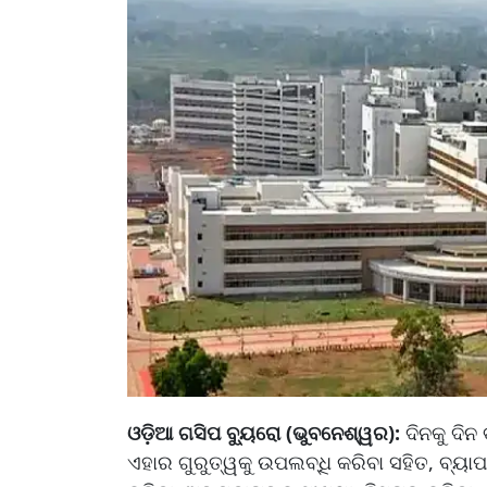
ଓଡ଼ିଆ ଗସିପ ବ୍ୟୁରୋ (ଭୁବନେଶ୍ୱର):
ଦିନକୁ ଦିନ
ଏହାର ଗୁରୁତ୍ୱକୁ ଉପଲବ୍ଧି କରିବା ସହିତ, ବ୍ୟା