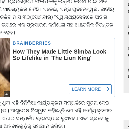
 ଏବଂ ପ୍ରତିରୋପଣ ଫଳାଫଳକୁ ଉନ୍ନତ କରିବା ପାଇଁ ନୀତି
ୀ ଆବଶ୍ୟକତା ରହିଛି। ଏନେଇ, ଏମ୍ସ ଭୁବନେଶ୍ୱର, ଜାତୀୟ
େ, ଚଳିତ ମାସ ୩୦(ସୋମବାର) "ସ୍ୱାସ୍ଥ୍ୟସେବାରେ ଅଙ୍ଗ
)" ଉପରେ ଏକ ପ୍ରସାରଣ କର୍ମଶାଳା ସହ ଆଞ୍ଚଳିକ ନିରନ୍ତର
ିତ ହେବ।
ିବା ଏହି ଦିନିକିଆ କାର୍ଯ୍ୟକ୍ରମ ସମ୍ପର୍କରେ ସୂଚନା ଦେଇ
ର (ଡ.) ଆଶୁତୋଷ ବିଶ୍ୱାସ କହିଛନ୍ତି ଯେ ଏହି କାର୍ଯ୍ୟକ୍ରମର
 ଏଆଇ ସମ୍ପର୍କିତ ବ୍ୟବସ୍ଥାର ବୁଝାମଣା ଏବଂ ଗ୍ରହଣକୁ
 ଆହ୍ବାନଗୁଡ଼ିକୁ ସମାଧାନ କରିବା।