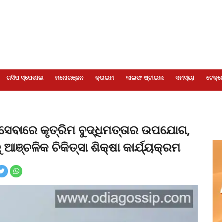
ଗସିପ ସ୍ପେଶାଲ
ମନୋରଞ୍ଜନ
କ୍ରାଇମ
ଲାଇଫ ଷ୍ଟାଇଲ
ସମସ୍ୟା
ଟେକ୍ନ
ସେବାରେ କୃତ୍ରିମ ବୁଦ୍ଧିମତ୍ତାର ଉପଯୋଗ,
ଆଞ୍ଚଳିକ ଚିକିତ୍ସା ଶିକ୍ଷା କାର୍ଯ୍ୟକ୍ରମ