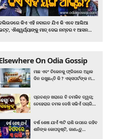
ବଲିଉଡରେ କିଏ ଏହି ନବାଗତ ଯିଏ କି ଏବେ ଆଲିଆ
ଭଟ୍ଟ, ଐଶ୍ୱର୍ଯ୍ୟାଙ୍କୁ ମାତ୍‌ ଦେଇ ନମ୍ବର ୧ ଆସନ
ହାତେଇଛନ୍ତି, ସିନେ ପ୍ରେମୀ ଏବେ ହିଁ ଜାଣି ନିଅନ୍ତୁ ...
Elsewhere On Odia Gossip
ମାଛ ଏବଂ ଚିକେନକୁ ଫ୍ରିଜରେ ଅଧିକ
ଦିନ ରଖୁଛନ୍ତି କି ? ଏକ୍ସପର୍ଟଙ୍କ ମତ
କିଛି ଏପରି ରହିଛି...
ପ୍ରଚଣ୍ଡ ଖରାରେ ବି ଚମକିବ ତ୍ୱଚା;
ଚେହେରାର ଚମକ ଦେଖି ସଭିଏଁ ପଚାରିବେ
ଗ୍ଲୋ’ର ସିକ୍ରେଟ! ଆପଣାନ୍ତୁ ଏହି...
ବର୍ଷ ଶେଷ ଯାଏଁ ୩ଟି ରାଶି ଉପରେ ରହିବ
ଶନିଙ୍କ କୋପଦୃଷ୍ଟି, ଜାଣନ୍ତୁ
ଆପଣଙ୍କ ରାଶି ଏଥିରେ ନାହିଁ ତ?