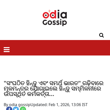
ଓଡିଶା
ଦେଶ-
ପଲିଟିକ୍ସ
ପ୍ରଶାସନ
ସ୍ୱାସ୍ଥ୍ୟ
ଗସିପ
ମନୋରଞ୍ଜନ
କ୍ରାଇମ
ଲାଇଫ
ସମସ୍ୟା
ଟେକ୍ନୋଲୋଜି
ଶିକ୍ଷା
ବିଜ୍ଞାନ
ଖେଳ
ବିଦେଶ
ସ୍ପେଶାଲ
ଷ୍ଟାଇଲ
"ସଂଘଠିତ ହିନ୍ଦୁ ଏବଂ ସମର୍ଥ ଭାରତ" ଗଢ଼ିବାରେ
ମୂଳମନ୍ତ୍ର ଯୋଗାଇଲେ ହିନ୍ଦୁ ସମ୍ମିଳନୀରେ
ଉପସ୍ଥିତ କର୍ମକର୍ତ୍ତା...
By odia gossip
Updated: Feb 1, 2026, 13:06 IST