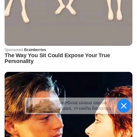
ଫେରିବାଲା ବେଶରେ ଗଞ୍ଜେଇ
ଚାଲାଣ, ୧୨ କୋଟିର ନିଶାଦ୍ରବ୍ୟ
ଜବତ