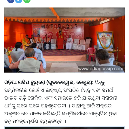
ଓଡ଼ିଆ ଗସିପ ବ୍ୟୁରୋ (ଭୁବନେଶ୍ୱର, କେଶୁରା):
ହିନ୍ଦୁ
ସମ୍ମିଳନୀର ଗୋଟିଏ ଲକ୍ଷ୍ୟ ସଂଘଠିତ ହିନ୍ଦୁ ଏବଂ ସମର୍ଥ
ଭାରତ ଗଢ଼ି ତୋଳିବା ଏବଂ ସମାଜରେ ହଜି ଯାଉଥିବା ସନାତନୀ
ଧର୍ମକୁ ଘରେ ଘରେ ପହଞ୍ଚେଇବା । ଯାହାକୁ ଆଜି ଅକ୍ଷର
ଅକ୍ଷର ରେ ପାଳନ କରିଛନ୍ତି ସମ୍ମିଳନୀରେ ମଞ୍ଚାସିନ ଥିବା
ବହୁ ମହତ୍ବପୂର୍ଣ୍ଣ ବ୍ୟକ୍ତିତ୍ବ ।