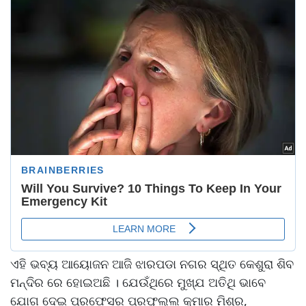
ଏହି ଭବ୍ୟ ଆୟୋଜନ ଆଜି ଝାରପଡା ନଗର ସ୍ଥିତ କେଶୁରା ଶିବ
ମନ୍ଦିର ରେ ହୋଇଅଛି । ଯେଉଁଥିରେ ମୁଖ୍ଯ ଅତିଥି ଭାବେ
ଯୋଗ ଦେଇ ପ୍ରଫେସର ପ୍ରଫୁଲ୍ଲ କୁମାର ମିଶ୍ର,