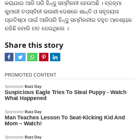
କରାଯାଇ ଆଜି ପରି ହିନ୍ଦୁ ସମ୍ମିଳନୀ ହେଉଅଛି । ବ୍ରହ୍ମା
କୁମାରୀ ତପସ୍ବିନୀ ଭଉଣୀ-ଦେଶରେ ଶାନ୍ତି ଓ ସହୃଦୟତା
ପ୍ରତିଷ୍ଠା ପାଇଁ ଆଜିପରି ହିନ୍ଦୁ ସମ୍ମିଳନୀର ବହୁତ ଆବଶ୍ୟକ
ରହିଛି ବୋଲି ମତ ଦେଇଥିଲେ ।
Share this story