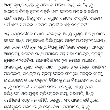
ଅଧ୍ଯକ୍ଷ,ବିଶ୍ବହିନ୍ଦୁ ପରିଷଦ, ଓଡିଶା କହିଥିଲେ "ହିନ୍ଦୁ
ଜାଗରଣ ଦିଗକୁ ନୂତନ ଶକ୍ତି ଏବଂ ଚେତନା ପ୍ରଦାନ କରିବା
ପାଇଁ ସମଗ୍ର ହିନ୍ଦୁ ସମାଜ ଦ୍ୱାରା ସନାତନ ସଂସ୍କୃତି, ସନାତନ
ଧର୍ମ ଏବଂ ସମାଜର ଏକତାର ପ୍ରତୀକ ଏହି ସମ୍ମିଳନୀ" ।
ଏହି ସମ୍ମିଳନୀରେ ଯୋଗ ଦେଇଥିବା ଅନ୍ୟ ମୁଖ୍ୟ ଅତିଥି ମାନେ
ହେଲେ ସନ୍ଥ ଅମୃତାନନ୍ଦ ଗିରି(ମୁଖ୍ୟ ଆଶ୍ରମ,ଉତ୍ତରାଖଣ୍ଡ),
ଗୋ ସେବା ଦାୟିତ୍ବ, ସନ୍ଥ ବିଷ୍ଣୁ ଗିରି(କୋରଡକଣ୍ଟା ଅବଧୂତ
ଆଶ୍ରମ), ସନାତନ ସନ୍ଥ ସମାଜର ମହାସଭା ଦାୟିତ୍ବ, ବ୍ରହ୍ମା
କୁମାରୀ-ତପସ୍ବିନୀ, ପ୍ରଜାପିତା ବ୍ରହ୍ମା କୁମାରୀ ଆଶ୍ରମ,
ଅଲାରପୁର, ମୁଖ୍ଯ ବକ୍ତା ଭାବେ କୃଷ୍ଣଚନ୍ଦ୍ର ମିଶ୍ର, ଆଜୀବନ
ପ୍ରଚାରକ, ରାଷ୍ଟ୍ରୀୟ ସ୍ବୟଂସେବକ ସଂଘ(ଭା.ମଜଦୂର ସଂଘ),
ଉପଦେଷ୍ଟା ଭାବେ ଡକ୍ଟର ବିପିନ କୁମାର ମିଶ୍ର,ସମାଜସେବୀ,
ହିନ୍ଦୁ ସମ୍ମିଳନୀ ସଞ୍ଚାଳନ ସମିତି, କେଶୁରା, ଅଧ୍ୟକ୍ଷତା
କରିଥିଲେ ଶ୍ରୀଯୁକ୍ତ ତ୍ରିଲୋଚନ ରାୟ, ସଭାପତି, ହିନ୍ଦୁ
ସମ୍ମିଳନୀ ସଞ୍ଚାଳନ ସମିତି, କେଶୁରା, ସଂଯୋଜନା କରିଥିଲେ
ଶ୍ରୀଯୁକ୍ତ ପରମାନନ୍ଦ ଜ୍ୟୋତିଷ , ସମ୍ପାଦକ, ହିନ୍ଦୁ