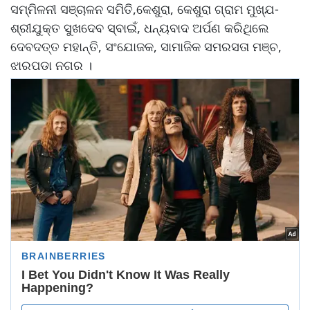
ସମ୍ମିଳନୀ ସଞ୍ଚାଳନ ସମିତି,କେଶୁରା, କେଶୁରା ଗ୍ରାମ ମୁଖ୍ଯ-
ଶ୍ରୀଯୁକ୍ତ ସୁଖଦେବ ସ୍ବାଇଁ, ଧନ୍ୟବାଦ ଅର୍ପଣ କରିଥିଲେ
ଦେବଦତ୍ତ ମହାନ୍ତି, ସଂଯୋଜକ, ସାମାଜିକ ସମରସତା ମଞ୍ଚ,
ଝାରପଡା ନଗର ।