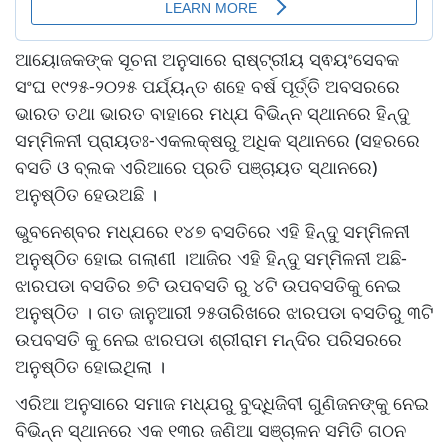
ଆୟୋଜକଙ୍କ ସୂଚନା ଅନୁସାରେ ରାଷ୍ଟ୍ରୀୟ ସ୍ଵୟଂସେବକ
ସଂଘ ୧୯୨୫-୨୦୨୫ ପର୍ଯ୍ୟନ୍ତ ଶହେ ବର୍ଷ ପୂର୍ତ୍ତି ଅବସରରେ
ଭାରତ ତଥା ଭାରତ ବାହାରେ ମଧ୍ଯ ବିଭିନ୍ନ ସ୍ଥାନରେ ହିନ୍ଦୁ
ସମ୍ମିଳନୀ ପ୍ରାୟତଃ-ଏକଲକ୍ଷରୁ ଅଧିକ ସ୍ଥାନରେ (ସହରରେ
ବସତି ଓ ବ୍ଲକ ଏରିଆରେ ପ୍ରତି ପଞ୍ଚାୟତ ସ୍ଥାନରେ)
ଅନୁଷ୍ଠିତ ହେଉଅଛି ।
ଭୁବନେଶ୍ବର ମଧ୍ଯରେ ୧୪୭ ବସତିରେ ଏହି ହିନ୍ଦୁ ସମ୍ମିଳନୀ
ଅନୁଷ୍ଠିତ ହୋଇ ଗଲାଣୀ ।ଆଜିର ଏହି ହିନ୍ଦୁ ସମ୍ମିଳନୀ ଅଛି-
ଝାରପଡା ବସତିର ୭ଟି ଉପବସତି ରୁ ୪ଟି ଉପବସତିକୁ ନେଇ
ଅନୁଷ୍ଠିତ । ଗତ ଜାନୁଆରୀ ୨୫ତାରିଖରେ ଝାରପଡା ବସତିରୁ ୩ଟି
ଉପବସତି କୁ ନେଇ ଝାରପଡା ଶ୍ରୀରାମ ମନ୍ଦିର ପରିସରରେ
ଅନୁଷ୍ଠିତ ହୋଇଥିଲା ।
ଏରିଆ ଅନୁସାରେ ସମାଜ ମଧ୍ଯରୁ ବୁଦ୍ଧିଜିବୀ ଗୁଣିଜନଙ୍କୁ ନେଇ
ବିଭିନ୍ନ ସ୍ଥାନରେ ଏକ ୧୩ର ଜଣିଆ ସଞ୍ଚାଳନ ସମିତି ଗଠନ