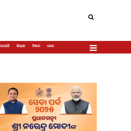
ୋଲୋଜି
ଶିକ୍ଷା
ବିଜ୍ଞାନ
ଖେଳ