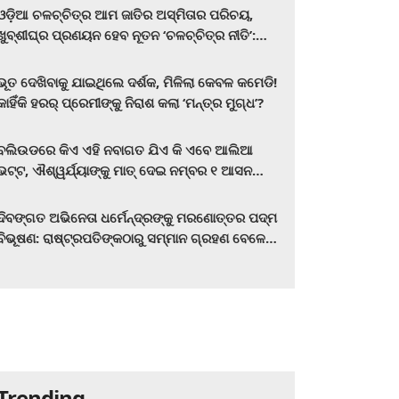
ଓଡ଼ିଆ ଚଳଚ୍ଚିତ୍ର ଆମ ଜାତିର ଅସ୍ମିତାର ପରିଚୟ,
ଖୁବ୍‌ଶୀଘ୍ର ପ୍ରଣୟନ ହେବ ନୂତନ ‘ଚଳଚ୍ଚିତ୍ର ନୀତି’:
ମୁଖ୍ୟମନ୍ତ୍ରୀ ମୋହନ ଚରଣ ମାଝୀ
ଭୂତ ଦେଖିବାକୁ ଯାଇଥିଲେ ଦର୍ଶକ, ମିଳିଲା କେବଳ କମେଡି!
କାହିଁକି ହରର୍‌ ପ୍ରେମୀଙ୍କୁ ନିରାଶ କଲା ‘ମନ୍ତ୍ର ମୁଗ୍ଧ’?
ବଲିଉଡରେ କିଏ ଏହି ନବାଗତ ଯିଏ କି ଏବେ ଆଲିଆ
ଭଟ୍ଟ, ଐଶ୍ୱର୍ଯ୍ୟାଙ୍କୁ ମାତ୍‌ ଦେଇ ନମ୍ବର ୧ ଆସନ
ହାତେଇଛନ୍ତି, ସିନେ ପ୍ରେମୀ ଏବେ ହିଁ ଜାଣି ନିଅନ୍ତୁ ...
ଦିବଙ୍ଗତ ଅଭିନେତା ଧର୍ମେନ୍ଦ୍ରଙ୍କୁ ମରଣୋତ୍ତର ପଦ୍ମ
ବିଭୂଷଣ: ରାଷ୍ଟ୍ରପତିଙ୍କଠାରୁ ସମ୍ମାନ ଗ୍ରହଣ ବେଳେ
ଭାବପ୍ରବଣ ହେଲେ ହେମା ମାଳିନୀ
Trending