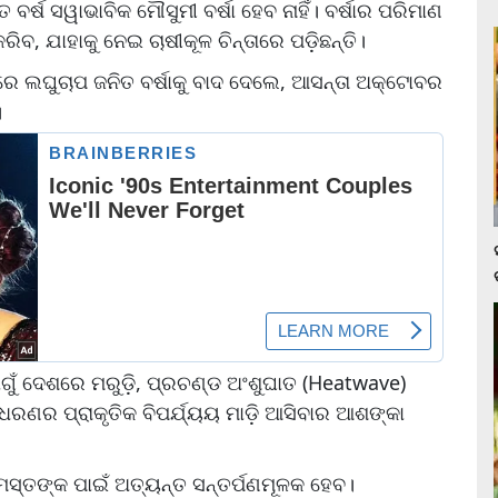
ବର୍ଷ ସୱାଭାବିକ ମୌସୁମୀ ବର୍ଷା ହେବ ନାହିଁ। ବର୍ଷାର ପରିମାଣ
ରିବ, ଯାହାକୁ ନେଇ ଚାଷୀକୂଳ ଚିନ୍ତାରେ ପଡ଼ିଛନ୍ତି।
ରେ ଲଘୁଚାପ ଜନିତ ବର୍ଷାକୁ ବାଦ ଦେଲେ, ଆସନ୍ତା ଅକ୍ଟୋବର
।
ୋଗୁଁ ଦେଶରେ ମରୁଡ଼ି, ପ୍ରଚଣ୍ଡ ଅଂଶୁଘାତ (Heatwave)
ଧରଣର ପ୍ରାକୃତିକ ବିପର୍ଯ୍ୟୟ ମାଡ଼ି ଆସିବାର ଆଶଙ୍କା
ମସ୍ତଙ୍କ ପାଇଁ ଅତ୍ୟନ୍ତ ସନ୍ତର୍ପଣମୂଳକ ହେବ।