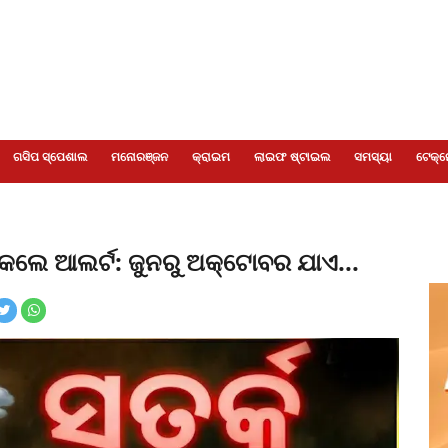
ଗସିପ ସ୍ପେଶାଲ
ମନୋରଞ୍ଜନ
କ୍ରାଇମ
ଲାଇଫ ଷ୍ଟାଇଲ
ସମସ୍ୟା
ଟେକ୍ନ
୍ଞ କଲେ ଆଲର୍ଟ: ଜୁନରୁ ଅକ୍ଟୋବର ଯାଏ...