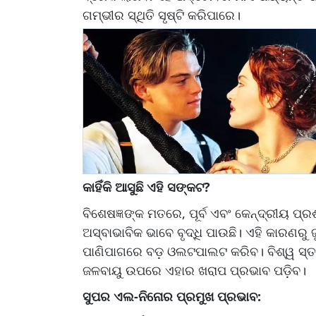
ଗମ୍ଭୀର ସ୍ଥିତି ସୃଷ୍ଟି କରିପାରେ।
କାହିଁକି ଆସୁଛି ଏହି ସଙ୍କଟ?
ବିଶେଷଜ୍ଞଙ୍କ ମତରେ, ପୂର୍ବ ଏବଂ କେନ୍ଦ୍ରୀୟ ପ
ଅସ୍ବାଭାବିକ ଭାବେ ବୃଦ୍ଧି ପାଉଛି। ଏହି କାରଣର
ପାଣିପାଗରେ ବଡ଼ ଓଲଟପାଲଟ କରିବ। ବିଶ୍ୱ ସ୍ତ
ଜଳବାୟୁ ଉପରେ ଏହାର ଖରାପ ପ୍ରଭାବ ପଡ଼ିବ।
ସୁପର ଏଲ-ନିନୋର ପ୍ରମୁଖ ପ୍ରଭାବ: