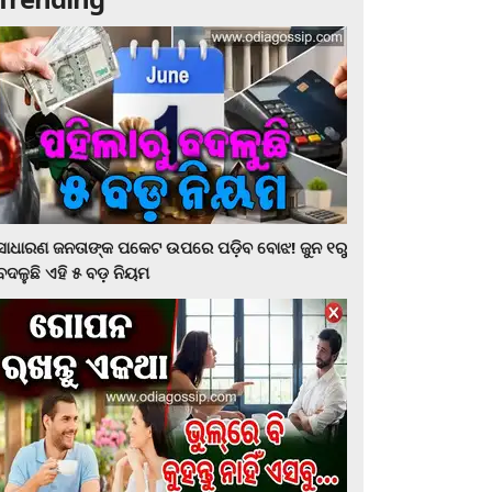
ସାଧାରଣ ଜନତାଙ୍କ ପକେଟ ଉପରେ ପଡ଼ିବ ବୋଝ! ଜୁନ ୧ରୁ
ବଦଳୁଛି ଏହି ୫ ବଡ଼ ନିୟମ