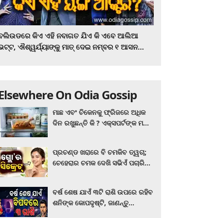
ବଲିଉଡରେ କିଏ ଏହି ନବାଗତ ଯିଏ କି ଏବେ ଆଲିଆ
ଭଟ୍ଟ, ଐଶ୍ୱର୍ଯ୍ୟାଙ୍କୁ ମାତ୍‌ ଦେଇ ନମ୍ବର ୧ ଆସନ
ହାତେଇଛନ୍ତି, ସିନେ ପ୍ରେମୀ ଏବେ ହିଁ ଜାଣି ନିଅନ୍ତୁ ...
Elsewhere On Odia Gossip
ମାଛ ଏବଂ ଚିକେନକୁ ଫ୍ରିଜରେ ଅଧିକ
ଦିନ ରଖୁଛନ୍ତି କି ? ଏକ୍ସପର୍ଟଙ୍କ ମତ
କିଛି ଏପରି ରହିଛି...
ପ୍ରଚଣ୍ଡ ଖରାରେ ବି ଚମକିବ ତ୍ୱଚା;
ଚେହେରାର ଚମକ ଦେଖି ସଭିଏଁ ପଚାରିବେ
ଗ୍ଲୋ’ର ସିକ୍ରେଟ! ଆପଣାନ୍ତୁ ଏହି...
ବର୍ଷ ଶେଷ ଯାଏଁ ୩ଟି ରାଶି ଉପରେ ରହିବ
ଶନିଙ୍କ କୋପଦୃଷ୍ଟି, ଜାଣନ୍ତୁ
ଆପଣଙ୍କ ରାଶି ଏଥିରେ ନାହିଁ ତ?