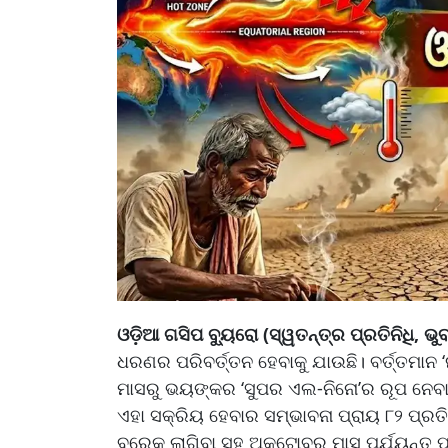
ଓଡ଼ିଆ ଗସିପ ବ୍ୟୁରୋ (ସ୍ୱତନ୍ତ୍ର ପ୍ରତିନିଧି, ଭ
ଧରଣର ପରିବର୍ତ୍ତନ ହେବାକୁ ଯାଉଛି। ବର୍ତ୍ତମାନ 
ମାସରୁ ଭୟଙ୍କର ‘ସୁପର ଏଲ-ନିନୋ’ର ରୂପ ନେବାକ
ଏହା ସକ୍ରିୟ ହେବାର ସମ୍ଭାବନା ପ୍ରାୟ ୮୨ ପ୍ରତ
ବ୍ରେକ ଲାଗିବା ସହ ଅକ୍ଟୋବର ମାସ ପର୍ଯ୍ୟନ୍ତ ପ୍