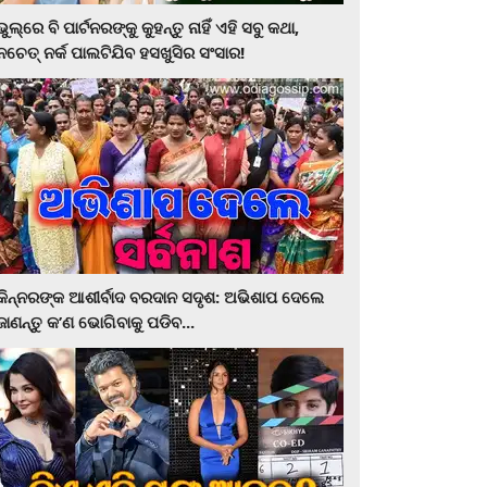
ଭୁଲ୍‌ରେ ବି ପାର୍ଟନରଙ୍କୁ କୁହନ୍ତୁ ନାହିଁ ଏହି ସବୁ କଥା,
ନଚେତ୍‌ ନର୍କ ପାଲଟିଯିବ ହସଖୁସିର ସଂସାର!
କିନ୍ନରଙ୍କ ଆଶୀର୍ବାଦ ବରଦାନ ସଦୃଶ: ଅଭିଶାପ ଦେଲେ
ଜାଣନ୍ତୁ କ’ଣ ଭୋଗିବାକୁ ପଡିବ...