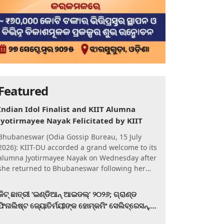
Featured
Indian Idol Finalist and KIIT Alumna
Jyotirmayee Nayak Felicitated by KIIT
Bhubaneswar (Odia Gossip Bureau, 15 July
2026): KIIT-DU accorded a grand welcome to its
alumna Jyotirmayee Nayak on Wednesday after
she returned to Bhubaneswar following her
qualification for the Gra
କିଟ୍‍ ଛାତ୍ରୀ ‘ଇଣ୍ଡିଆନ୍ ଆଇଡଲ୍‌’ ୨୦୨୬; ଗ୍ରାଣ୍ଡ
ଫିନାଲିଷ୍ଟ ଜ୍ୟୋତିର୍ମୟୀଙ୍କ ହୋମ୍‍କମିଂ ସେଲିବ୍ରେସନ୍‍,
କିଟରେ ଉଚ୍ଛ୍ୱସିତ ସମ୍ବର୍ଦ୍ଧନା