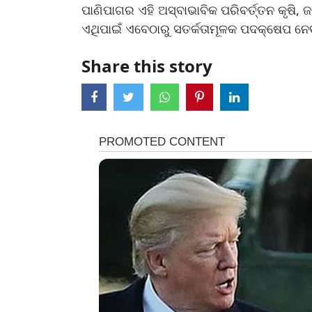
ପାଣିପାଗର ଏହି ଅସ୍ବାଭାବିକ ପରିବର୍ତ୍ତନ କୃଷି
ଏଥିପାଇଁ ଏବେଠାରୁ ସତର୍କତାମୂଳକ ପଦକ୍ଷେପ ନେ
Share this story