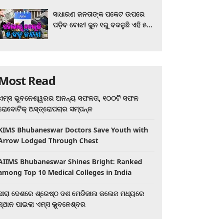
ସାଧାରଣ ଜନତାଙ୍କ ପକେଟ ଉପରେ
ପଡ଼ିବ ବୋଝ! ଜୁନ ୧ରୁ ବଦଳୁଛି ଏହି ୫
ବଡ଼ ନିୟମ
Most Read
ଏମ୍ସ ଭୁବନେଶ୍ୱରର ଅନନ୍ୟ ସଫଳତା, ୧୦୦ଟି ସଫଳ
ରୋବୋଟିକ୍ ଅସ୍ତ୍ରୋପଚାର ସମ୍ପନ୍ନ
KIMS Bhubaneswar Doctors Save Youth with
Arrow Lodged Through Chest
AIIMS Bhubaneswar Shines Bright: Ranked
among Top 10 Medical Colleges in India
ସାରା ଦେଶରେ ଶ୍ରେଷ୍ଠ ଦଶ ମେଡିକାଲ କଲେଜ ମଧ୍ୟରେ
ସ୍ଥାନ ପାଇଲା ଏମ୍ସ ଭୁବନେଶ୍ବର