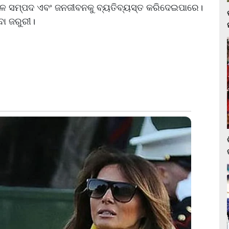
, ଜଳ ସମ୍ପଦ ଏବଂ ଜନଜୀବନକୁ ବ୍ୟତିବ୍ୟସ୍ତ କରିଦେଇପାରେ।
ବା ଜରୁରୀ।