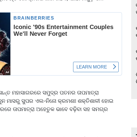
୍ରଶାନ୍ତ ମହାସାଗରରେ ସମୁଦ୍ର ପତନର ତାପମାତ୍ରା
ୁ ଜୁନ ମାସରୁ ସୁପର ଏଲ-ନିନୋ କ୍ରମଶଃ ଶକ୍ତିଶାଳୀ ହୋଇ
ରରେ ତାପମାତ୍ରା ଅହେତୁକ ଭାବେ ବଢ଼ିବା ସହ ସମଗ୍ର