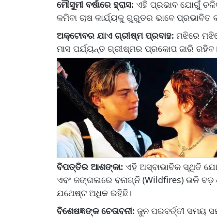
ମୌସୁମୀ ବର୍ଷାରେ ହ୍ରାସ:
ଏହି ପ୍ରଭାବ ଯୋଗୁଁ ଚଳିତ 
କମିବା ଚାଷ କାର୍ଯ୍ୟକୁ ଗୁରୁତର ଭାବେ ପ୍ରଭାବିତ କ
ଅକ୍ଟୋବର ଯାଏ ଗ୍ରୀଷ୍ମ ପ୍ରବାହ:
ମଝିରେ ମଝି
ମାସ ପର୍ଯ୍ୟନ୍ତ ଗ୍ରୀଷ୍ମର ପ୍ରକୋପ ଜାରି ରହିବ
ବିପତ୍ତିର ଆଶଙ୍କା:
ଏହି ଅସ୍ବାଭାବିକ ସ୍ଥିତି ଯ
ଏବଂ ଜଙ୍ଗଲରେ ବନାଗ୍ନି (Wildfires) ଭଳି ବଡ଼ 
ଯଥେଷ୍ଟ ଅଧିକ ରହିଛି।
ବିଶେଷଜ୍ଞଙ୍କ ଚେତାବନୀ:
ଜୁନ ପରବର୍ତ୍ତୀ ସମୟ ସ