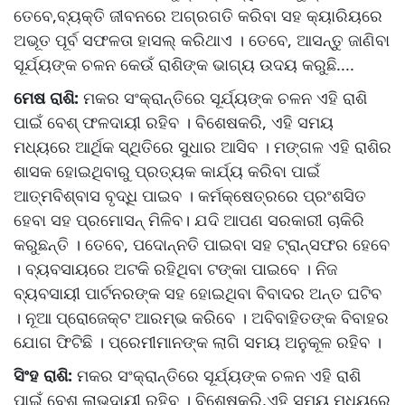
ତେବେ,ବ୍ୟକ୍ତି ଜୀବନରେ ଅଗ୍ରଗତି କରିବା ସହ କ୍ୟାରିୟରେ
ଅଭୂତ ପୂର୍ବ ସଫଳତା ହାସଲ୍ କରିଥାଏ । ତେବେ, ଆସନ୍ତୁ ଜାଣିବା
ସୂର୍ଯ୍ୟଙ୍କ ଚଳନ କେଉଁ ରାଶିଙ୍କ ଭାଗ୍ୟ ଉଦୟ କରୁଛି....
ମେଷ ରାଶି:
ମକର ସଂକ୍ରାନ୍ତିରେ ସୂର୍ଯ୍ୟଙ୍କ ଚଳନ ଏହି ରାଶି
ପାଇଁ ବେଶ୍ ଫଳଦାୟୀ ରହିବ । ବିଶେଷକରି, ଏହି ସମୟ
ମଧ୍ୟରେ ଆର୍ଥିକ ସ୍ଥିତିରେ ସୁଧାର ଆସିବ । ମଙ୍ଗଳ ଏହି ରାଶିର
ଶାସକ ହୋଇଥିବାରୁ ପ୍ରତ୍ୟକ କାର୍ଯ୍ୟ କରିବା ପାଇଁ
ଆତ୍ମବିଶ୍ବାସ ବୃଦ୍ଧି ପାଇବ । କର୍ମକ୍ଷେତ୍ରରେ ପ୍ରଂଶସିତ
ହେବା ସହ ପ୍ରମୋସନ୍ ମିଳିବ। ଯଦି ଆପଣ ସରକାରୀ ଚାକିରି
କରୁଛନ୍ତି । ତେବେ, ପଦୋନ୍ନତି ପାଇବା ସହ ଟ୍ରାନ୍ସଫର ହେବେ
। ବ୍ୟବସାୟରେ ଅଟକି ରହିଥିବା ଟଙ୍କା ପାଇବେ । ନିଜ
ବ୍ୟବସାୟୀ ପାର୍ଟନରଙ୍କ ସହ ହୋଇଥିବା ବିବାଦର ଅନ୍ତ ଘଟିବ
। ନୂଆ ପ୍ରୋଜେକ୍ଟ ଆରମ୍ଭ କରିବେ । ଅବିବାହିତଙ୍କ ବିବାହର
ଯୋଗ ଫିଟିଛି । ପ୍ରେମୀମାନଙ୍କ ଲାଗି ସମୟ ଅନୁକୂଳ ରହିବ ।
ସିଂହ ରାଶି:
ମକର ସଂକ୍ରାନ୍ତିରେ ସୂର୍ଯ୍ୟଙ୍କ ଚଳନ ଏହି ରାଶି
ପାଇଁ ବେଶ୍ ଲାଭଦାୟୀ ରହିବ । ବିଶେଷକରି,ଏହି ସମୟ ମଧ୍ୟରେ