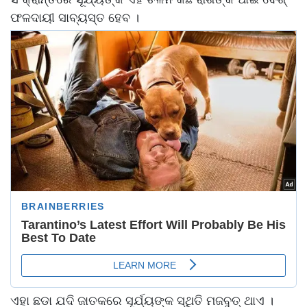
ଫଳଦାୟୀ ସାବ୍ୟସ୍ତ ହେବ ।
ଏହା ଛଡା ଯଦି ଜାତକରେ ସୂର୍ଯ୍ୟଙ୍କ ସ୍ଥିତି ମଜବୁତ୍ ଥାଏ ।