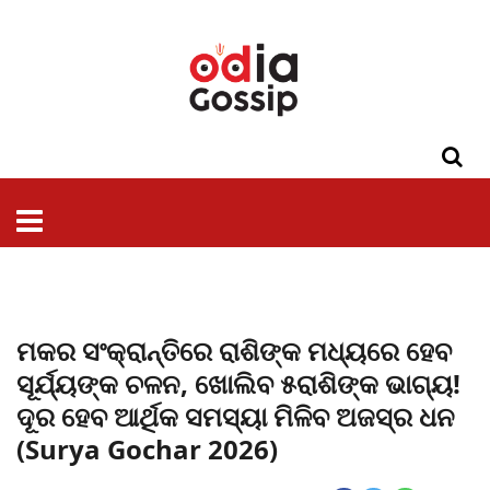
ଓଡିଶା
ଦେଶ-
ପଲିଟିକ୍ସ
ପ୍ରଶାସନ
ସ୍ୱାସ୍ଥ୍ୟ
ଗସିପ
ମନୋରଞ୍ଜନ
କ୍ରାଇମ
ଲାଇଫ
ସମସ୍ୟା
ଟେକ୍ନୋଲୋଜି
ଶିକ୍ଷା
ବିଜ୍ଞାନ
ଖେଳ
ବିଦେଶ
ସ୍ପେଶାଲ
ଷ୍ଟାଇଲ
ମକର ସଂକ୍ରାନ୍ତିରେ ରାଶିଙ୍କ ମଧ୍ୟରେ ହେବ
ସୂର୍ଯ୍ୟଙ୍କ ଚଳନ, ଖୋଲିବ ୫ରାଶିଙ୍କ ଭାଗ୍ୟ!
ଦୂର ହେବ ଆର୍ଥିକ ସମସ୍ୟା ମିଳିବ ଅଜସ୍ର ଧନ
(Surya Gochar 2026)