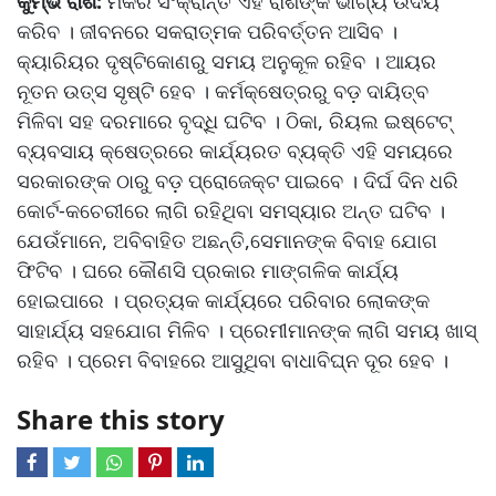
କୁମ୍ଭ ରାଶି:
ମକର ସଂକ୍ରାନ୍ତି ଏହି ରାଶିଙ୍କ ଭାଗ୍ୟ ଉଦୟ
କରିବ । ଜୀବନରେ ସକରାତ୍ମକ ପରିବର୍ତ୍ତନ ଆସିବ ।
କ୍ୟାରିୟର ଦୃଷ୍ଟିକୋଣରୁ ସମୟ ଅନୁକୂଳ ରହିବ । ଆୟର
ନୂତନ ଉତ୍ସ ସୃଷ୍ଟି ହେବ । କର୍ମକ୍ଷେତ୍ରରୁ ବଡ଼ ଦାୟିତ୍ବ
ମିଳିବା ସହ ଦରମାରେ ବୃଦ୍ଧି ଘଟିବ । ଠିକା, ରିୟଲ ଇଷ୍ଟେଟ୍
ବ୍ୟବସାୟ କ୍ଷେତ୍ରରେ କାର୍ଯ୍ୟରତ ବ୍ୟକ୍ତି ଏହି ସମୟରେ
ସରକାରଙ୍କ ଠାରୁ ବଡ଼ ପ୍ରୋଜେକ୍ଟ ପାଇବେ । ଦିର୍ଘ ଦିନ ଧରି
କୋର୍ଟ-କଚେରୀରେ ଲାଗି ରହିଥିବା ସମସ୍ୟାର ଅନ୍ତ ଘଟିବ ।
ଯେଉଁମାନେ, ଅବିବାହିତ ଅଛନ୍ତି,ସେମାନଙ୍କ ବିବାହ ଯୋଗ
ଫିଟିବ । ଘରେ କୌଣସି ପ୍ରକାର ମାଙ୍ଗଳିକ କାର୍ଯ୍ୟ
ହୋଇପାରେ । ପ୍ରତ୍ୟକ କାର୍ଯ୍ୟରେ ପରିବାର ଲୋକଙ୍କ
ସାହାର୍ଯ୍ୟ ସହଯୋଗ ମିଳିବ । ପ୍ରେମୀମାନଙ୍କ ଲାଗି ସମୟ ଖାସ୍
ରହିବ । ପ୍ରେମ ବିବାହରେ ଆସୁଥିବା ବାଧାବିଘ୍ନ ଦୂର ହେବ ।
Share this story