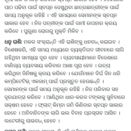
ପାଠ ପଢିବା ପାଇଁ ସ୍ବପ୍ନ ଦେଖୁଥିବା ଛାତ୍ରଛାତ୍ରୀଙ୍କ ପାଇଁ
ସମୟ ଅନୁକୂଳ ରହିଛି । ଏହି ସମୟରେ ସେମାନଙ୍କ ସ୍ବପ୍ନ
ସାକାର ହେବ । ନିଜ ପତ୍ନୀଙ୍କ ପାଇଁ ଦାମୀ ଉପହାର କ୍ରୟ
କରିବେ । ପୁରୁଣା ରୋଗରୁ ମୁକ୍ତି ମିଳିବ ।
ଧନୁ ରାଶି:
ମକର ସଂକ୍ରାନ୍ତି ଏହି ରାଶିଙ୍କୁ ଧନବାନ୍ କରାଇବ ।
ବିଶେଷକରି, ଏହି ସମୟ ମଧ୍ୟରେ ବ୍ୟକ୍ତିଗତ ଜୀବନରେ ଲାଗି
ରହିଥିବା ସମସ୍ୟା ଦୂର ହେବ । ବ୍ୟବସାୟୀମାନେ ବିଦେଶରେ
ବାଣିଜ୍ୟ ବ୍ୟବସାୟ କରିବାର ଆଶା ପୂରା ହେବ । ଇଚ୍ଚା
କରିଥିବା ଜିନିଷକୁ କ୍ରୟ କରିବେ । ଯେଉଁମାନେ ଦିର୍ଘ ଦିନ ଧରି
କମ୍ପିଟେଟିଭ୍ ଏକଜାମ୍ ପାଇଁ ପ୍ରସ୍ତୁତ ହେଉଛନ୍ତି ।
ସେମାନଙ୍କ ପାଇଁ ସମୟ ଅନୁକୂଳ ରହିଛି । ନିଜ ପରିବାର ସହ
ଦୂରଯାତ୍ରା କରିବେ । ଆଣିଥିବା ଧାର-କରଜ ଟଙ୍କାକୁ ସୁଝିବାରେ
ସକ୍ଷମ ହେବେ । ଫ୍ଲାଟ୍ କିମ୍ବା ଜମି କିଣିବାର ସ୍ବପ୍ନ ସାକାର
ହେବେ । ଅବିବାହିତଙ୍କ ଲାଗି ଭଲ ବିବାହ ପ୍ରସ୍ତାବ ଆସିବ ।
ଲଟେରୀରୁ ଲାଭବାନ୍ ହେବେ ।