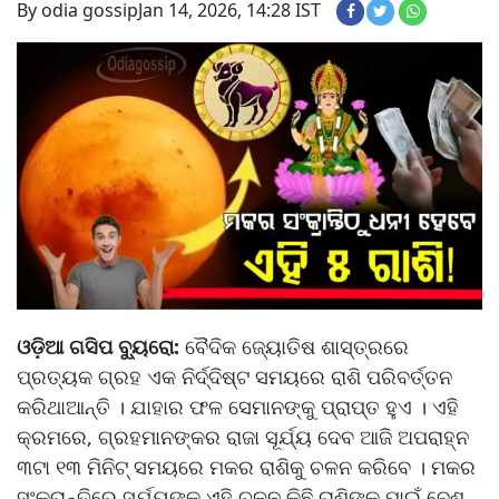
By odia gossip
Jan 14, 2026, 14:28 IST
ଓଡ଼ିଆ ଗସିପ ବ୍ୟୁରୋ:
ବୈଦିକ ଜ୍ୟୋତିଷ ଶାସ୍ତ୍ରରେ
ପ୍ରତ୍ୟକ ଗ୍ରହ ଏକ ନିର୍ଦ୍ଦିଷ୍ଟ ସମୟରେ ରାଶି ପରିବର୍ତ୍ତନ
କରିଥାଆନ୍ତି । ଯାହାର ଫଳ ସେମାନଙ୍କୁ ପ୍ରାପ୍ତ ହୁଏ । ଏହି
କ୍ରମରେ, ଗ୍ରହମାନଙ୍କର ରାଜା ସୂର୍ଯ୍ୟ ଦେବ ଆଜି ଅପରାହ୍ନ
୩ଟା ୧୩ ମିନିଟ୍ ସମୟରେ ମକର ରାଶିକୁ ଚଳନ କରିବେ । ମକର
ସଂକ୍ରାନ୍ତିରେ ସୂର୍ଯ୍ୟଙ୍କ ଏହି ଚଳନ କିଛି ରାଶିଙ୍କ ପାଇଁ ବେଶ୍