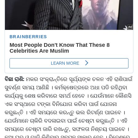
ବିଛା ରାଶି:
ମକର ସଂକ୍ରାନ୍ତିରେ ସୂର୍ଯ୍ୟଙ୍କ ଚଳନ ଏହି ରାଶିପାଇଁ
ସୁବର୍ଣ୍ଣ ସମୟ ଆଣିଛି । କର୍ମକ୍ଷେତ୍ରରେ ଅଧା ପଡି ରହିଥିବା
କାର୍ଯ୍ୟକୁ ଶେଷ କରିବାରେ ସମର୍ଥ ହେବେ । ଯେଉଁମାନେ କୌଣସି
ଏକ ସଂସ୍ଥାରେ ଟଙ୍କା ବିନିଯୋଗ କରିବା ପାଉଁ ଯୋଜନା
କରୁଛନ୍ତି । ଏହି ସମୟରେ କରନ୍ତୁ ଭଲ ରିଟର୍ଣ୍ଣ ପାଇବେ ।
ଯେଉଁମାନେ ଚାକିରି ବଦଳାଇବା ପାଇଁ ଚେଷ୍ଟା କରୁଛନ୍ତି । ଏହି
ସମୟରେ ଚେଷ୍ଟା ଜାରି ରଖନ୍ତୁ, ସଫଳତା ନିଶ୍ଚୟ ପାଇବେ ।
ନୂଆ ଘର ଓ ଗାଡ଼ି କିଣିବାର ସ୍ବପ୍ନ ସାକାର ହେବ । ବିଦେଶରେ