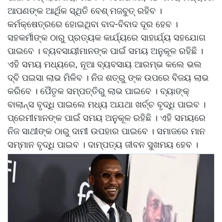
ଆପଣଙ୍କ ଆର୍ଥିକ ସ୍ଥିତି ବେଶ୍ ମଜବୁତ୍ ରହିବ ।
କର୍ମକ୍ଷେତ୍ରରେ ହୋଇଥିବା ବାଦ-ବିବାଦ ଦୂର ହେବ ।
ସହକର୍ମୀଙ୍କ ଠାରୁ ପ୍ରତ୍ୟକ କାର୍ଯ୍ୟରେ ସାହାର୍ଯ୍ୟ ସହଯୋଗ
ପାଇବେ । ବ୍ୟବସାୟୀମାନଙ୍କ ପାଇଁ ସମୟ ଅନୁକୂଳ ରହିଛି ।
ଏହି ସମୟ ମଧ୍ୟରେ, ନୂଆ ବ୍ୟବସାୟ ଆରମ୍ଭ କଲେ ଭଲ
ଦ୍ବି ପଇସା ଲାଭ ମିଳିବ । ନିଜ ଶତ୍ରୁ ଙ୍କ ଉପରେ ବିଜୟ ଲାଭ
କରିବେ । ପୈତୃକ ସମ୍ପତ୍ତିରୁ ଲାଭ ପାଇବେ । ବ୍ୟାଙ୍କ୍
ବାଲାନ୍ସ ବୃଦ୍ଧି ପାଇଲେ ମଧ୍ୟ ଅଯଥା ଖର୍ଚ୍ଚ ବୃଦ୍ଧି ପାଇବ ।
ପ୍ରେମୀମାନଙ୍କ ପାଇଁ ସମୟ ଅନୁକୂଳ ରହିଛି । ଏହି ସମୟରେ
ନିଜ ସାଥୀଙ୍କ ଠାରୁ ଦାମୀ ଉପହାର ପାଇବେ । ସମାଜରେ ମାନ
ସମ୍ମାନ ବୃଦ୍ଧି ପାଇବ । ଦାମ୍ପତ୍ୟ ଜୀବନ ସୁଖମୟ ହେବ ।