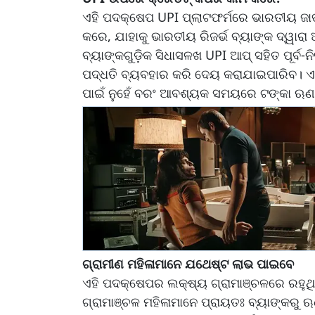
ଏହି ପଦକ୍ଷେପ UPI ପ୍ଲାଟଫର୍ମରେ ଭାରତୀୟ ଜା
କରେ, ଯାହାକୁ ଭାରତୀୟ ରିଜର୍ଭ ବ୍ୟାଙ୍କ ଦ୍ୱାରା
ବ୍ୟାଙ୍କଗୁଡ଼ିକ ସିଧାସଳଖ UPI ଆପ୍ ସହିତ ପୂର୍
ପଦ୍ଧତି ବ୍ୟବହାର କରି ଦେୟ କରାଯାଇପାରିବ। ଏ
ପାଇଁ ନୁହେଁ ବରଂ ଆବଶ୍ୟକ ସମୟରେ ଟଙ୍କା ଋଣ
ଗ୍ରାମୀଣ ମହିଳାମାନେ ଯଥେଷ୍ଟ ଲାଭ ପାଇବେ
ଏହି ପଦକ୍ଷେପର ଲକ୍ଷ୍ୟ ଗ୍ରାମାଞ୍ଚଳରେ ରହୁଥ
ଗ୍ରାମାଞ୍ଚଳ ମହିଳାମାନେ ପ୍ରାୟତଃ ବ୍ୟାଙ୍କରୁ ଋଣ