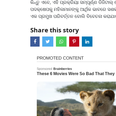
କିନ୍ତୁ ଏବେ, ଏହି ପ୍ରକ୍ରିୟା ସମ୍ପୂର୍ଣ୍ଣ ଡିଜ
ପଦକ୍ଷେପକୁ ମହିଳାମାନଙ୍କୁ ଆର୍ଥିକ ଭାବରେ ସଶକ
ଏକ ପ୍ରମୁଖ ପରିବର୍ତ୍ତନ ବୋଲି ବିବେଚନା କରାଯା
Share this story