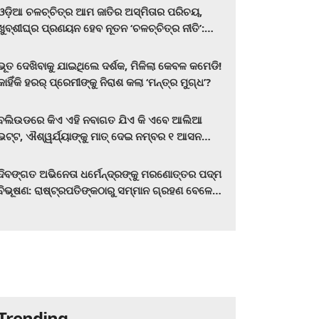
ଓଡ଼ିଆ ଚଳଚ୍ଚିତ୍ର ଆମ ଜାତିର ଅସ୍ମିତାର ପରିଚୟ,
ଖୁବ୍‌ଶୀଘ୍ର ପ୍ରଣୟନ ହେବ ନୂତନ ‘ଚଳଚ୍ଚିତ୍ର ନୀତି’:
ମୁଖ୍ୟମନ୍ତ୍ରୀ ମୋହନ ଚରଣ ମାଝୀ
ଭୂତ ଦେଖିବାକୁ ଯାଇଥିଲେ ଦର୍ଶକ, ମିଳିଲା କେବଳ କମେଡି!
କାହିଁକି ହରର୍‌ ପ୍ରେମୀଙ୍କୁ ନିରାଶ କଲା ‘ମନ୍ତ୍ର ମୁଗ୍ଧ’?
ବଲିଉଡରେ କିଏ ଏହି ନବାଗତ ଯିଏ କି ଏବେ ଆଲିଆ
ଭଟ୍ଟ, ଐଶ୍ୱର୍ଯ୍ୟାଙ୍କୁ ମାତ୍‌ ଦେଇ ନମ୍ବର ୧ ଆସନ
ହାତେଇଛନ୍ତି, ସିନେ ପ୍ରେମୀ ଏବେ ହିଁ ଜାଣି ନିଅନ୍ତୁ ...
ଦିବଙ୍ଗତ ଅଭିନେତା ଧର୍ମେନ୍ଦ୍ରଙ୍କୁ ମରଣୋତ୍ତର ପଦ୍ମ
ବିଭୂଷଣ: ରାଷ୍ଟ୍ରପତିଙ୍କଠାରୁ ସମ୍ମାନ ଗ୍ରହଣ ବେଳେ
ଭାବପ୍ରବଣ ହେଲେ ହେମା ମାଳିନୀ
Trending