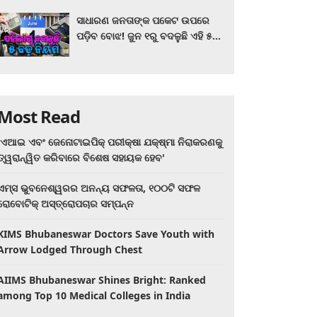
ସାଧାରଣ ଜନତାଙ୍କ ପକେଟ ଉପରେ
ପଡ଼ିବ ବୋଝ! ଜୁନ ୧ରୁ ବଦଳୁଛି ଏହି ୫
ବଡ଼ ନିୟମ
Most Read
'ଏଆଇ ଏବଂ ଜେନୋଟାଇପିକ୍ ପରୀକ୍ଷା ଯକ୍ଷ୍ମା ନିରାକରଣକୁ
ତ୍ୱରାନ୍ୱିତ କରିବାରେ ବିଶେଷ ସହାୟକ ହେବ'
ଏମ୍ସ ଭୁବନେଶ୍ୱରର ଅନନ୍ୟ ସଫଳତା, ୧୦୦ଟି ସଫଳ
ରୋବୋଟିକ୍ ଅସ୍ତ୍ରୋପଚାର ସମ୍ପନ୍ନ
KIMS Bhubaneswar Doctors Save Youth with
Arrow Lodged Through Chest
AIIMS Bhubaneswar Shines Bright: Ranked
among Top 10 Medical Colleges in India