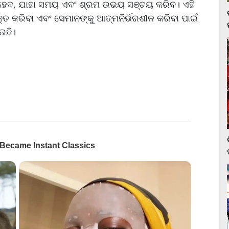
ିଟାଲ୍ ହେବ, ଯାହା ସମୟ ଏବଂ ଶ୍ରମ ଉଭୟ ସଞ୍ଚୟ କରିବ। ଏହି
୍ତ କରିବା ଏବଂ ସେମାନଙ୍କୁ ଆତ୍ମନିର୍ଭରଶୀଳ କରିବା ପାଇଁ
ଉଛି।