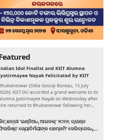
Featured
Indian Idol Finalist and KIIT Alumna
Jyotirmayee Nayak Felicitated by KIIT
Bhubaneswar (Odia Gossip Bureau, 15 July
2026): KIIT-DU accorded a grand welcome to its
alumna Jyotirmayee Nayak on Wednesday after
she returned to Bhubaneswar following her
qualification for the Gra
କିଟ୍‍ ଛାତ୍ରୀ ‘ଇଣ୍ଡିଆନ୍ ଆଇଡଲ୍‌’ ୨୦୨୬; ଗ୍ରାଣ୍ଡ
ଫିନାଲିଷ୍ଟ ଜ୍ୟୋତିର୍ମୟୀଙ୍କ ହୋମ୍‍କମିଂ ସେଲିବ୍ରେସନ୍‍,
କିଟରେ ଉଚ୍ଛ୍ୱସିତ ସମ୍ବର୍ଦ୍ଧନା