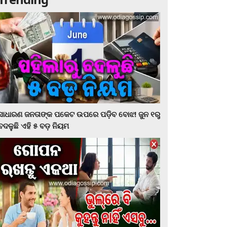
ସାଧାରଣ ଜନତାଙ୍କ ପକେଟ ଉପରେ ପଡ଼ିବ ବୋଝ! ଜୁନ ୧ରୁ
ବଦଳୁଛି ଏହି ୫ ବଡ଼ ନିୟମ