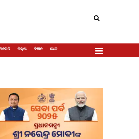
ୋଲୋଜି
ଶିକ୍ଷା
ବିଜ୍ଞାନ
ଖେଳ