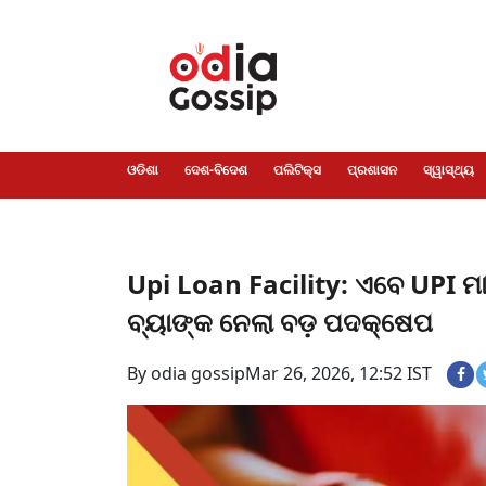
ଓଡିଶା
ଦେଶ-
ପଲିଟିକ୍ସ
ପ୍ରଶାସନ
ସ୍ୱାସ୍ଥ୍ୟ
ଗସିପ
ମନୋରଞ୍ଜନ
କ୍ରାଇମ
ଲାଇଫ
ସମସ୍ୟା
ଟେକ୍ନୋଲୋଜି
ଶିକ୍ଷା
ବିଜ୍ଞାନ
ଖେଳ
ବିଦେଶ
ସ୍ପେଶାଲ
ଷ୍ଟାଇଲ
ଓଡିଶା
ଦେଶ-ବିଦେଶ
ପଲିଟିକ୍ସ
ପ୍ରଶାସନ
ସ୍ୱାସ୍ଥ୍ୟ
Upi Loan Facility: ଏବେ UPI ମାଧ
ବ୍ୟାଙ୍କ ନେଲା ବଡ଼ ପଦକ୍ଷେପ
By odia gossip
Mar 26, 2026, 12:52 IST