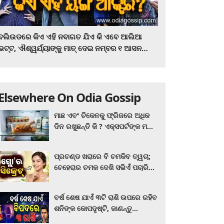
ବଲିଉଡରେ କିଏ ଏହି ନବାଗତ ଯିଏ କି ଏବେ ଆଲିଆ
ଭଟ୍ଟ, ଐଶ୍ୱର୍ଯ୍ୟାଙ୍କୁ ମାତ୍‌ ଦେଇ ନମ୍ବର ୧ ଆସନ
ହାତେଇଛନ୍ତି, ସିନେ ପ୍ରେମୀ ଏବେ ହିଁ ଜାଣି ନିଅନ୍ତୁ ...
Elsewhere On Odia Gossip
ମାଛ ଏବଂ ଚିକେନକୁ ଫ୍ରିଜରେ ଅଧିକ
ଦିନ ରଖୁଛନ୍ତି କି ? ଏକ୍ସପର୍ଟଙ୍କ ମତ
କିଛି ଏପରି ରହିଛି...
ପ୍ରଚଣ୍ଡ ଖରାରେ ବି ଚମକିବ ତ୍ୱଚା;
ଚେହେରାର ଚମକ ଦେଖି ସଭିଏଁ ପଚାରିବେ
ଗ୍ଲୋ’ର ସିକ୍ରେଟ! ଆପଣାନ୍ତୁ ଏହି...
ବର୍ଷ ଶେଷ ଯାଏଁ ୩ଟି ରାଶି ଉପରେ ରହିବ
ଶନିଙ୍କ କୋପଦୃଷ୍ଟି, ଜାଣନ୍ତୁ
ଆପଣଙ୍କ ରାଶି ଏଥିରେ ନାହିଁ ତ?