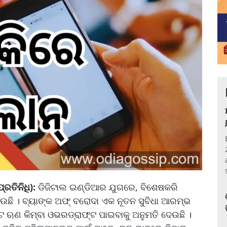
୍ରତିନିଧି):
ଡିଜିଟାଲ ଇଣ୍ଡିଆର ଯୁଗରେ, ବିଶେଷକରି
ହେଉଛି । ବ୍ୟାଙ୍କ ଅଫ୍ ବରୋଦା ଏକ ନୂତନ ସୁବିଧା ଆରମ୍ଭ
ଟ ଋଣ କିମ୍ବା ଓଭରଡ୍ରାଫ୍ଟ ପାଇବାକୁ ଅନୁମତି ଦେଉଛି ।