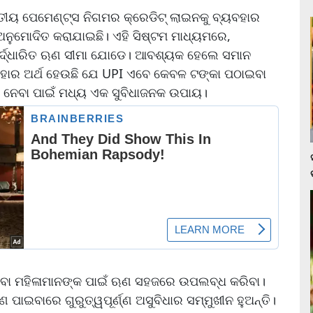
ତୀୟ ପେମେଣ୍ଟ୍ସ ନିଗମର କ୍ରେଡିଟ୍ ଲାଇନକୁ ବ୍ୟବହାର
 ଅନୁମୋଦିତ କରାଯାଇଛି। ଏହି ସିଷ୍ଟମ ମାଧ୍ୟମରେ,
ବ-ନିର୍ଦ୍ଧାରିତ ଋଣ ସୀମା ଯୋଡେ। ଆବଶ୍ୟକ ହେଲେ ସମାନ
ହାର ଅର୍ଥ ହେଉଛି ଯେ UPI ଏବେ କେବଳ ଟଙ୍କା ପଠାଇବା
 ନେବା ପାଇଁ ମଧ୍ୟ ଏକ ସୁବିଧାଜନକ ଉପାୟ।
ିବା ମହିଳାମାନଙ୍କ ପାଇଁ ଋଣ ସହଜରେ ଉପଲବ୍ଧ କରିବା।
 ପାଇବାରେ ଗୁରୁତ୍ୱପୂର୍ଣ୍ଣ ଅସୁବିଧାର ସମ୍ମୁଖୀନ ହୁଅନ୍ତି।