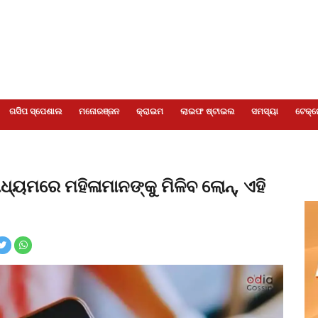
ଗସିପ ସ୍ପେଶାଲ
ମନୋରଞ୍ଜନ
କ୍ରାଇମ
ଲାଇଫ ଷ୍ଟାଇଲ
ସମସ୍ୟା
ଟେକ୍ନ
୍ୟମରେ ମହିଳାମାନଙ୍କୁ ମିଳିବ ଲୋନ୍, ଏହି