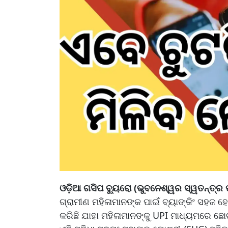
ଓଡ଼ିଆ ଗସିପ ବ୍ୟୁରୋ (ଭୁବନେଶ୍ୱର ସ୍ୱତନ୍ତ୍ର ପ
ଗ୍ରାମୀଣ ମହିଳାମାନଙ୍କ ପାଇଁ ବ୍ୟାଙ୍କିଂ ସହଜ 
କରିଛି ଯାହା ମହିଳାମାନଙ୍କୁ UPI ମାଧ୍ୟମରେ ଛୋ