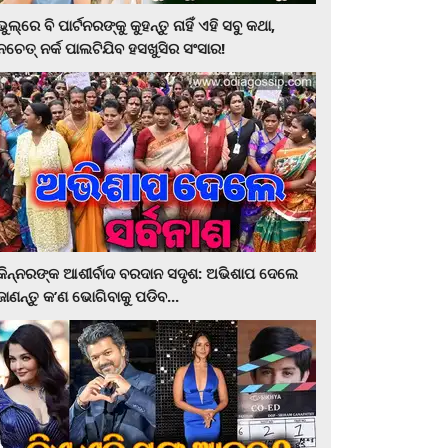
ଭୁଲ୍‌ରେ ବି ପାର୍ଟନରଙ୍କୁ କୁହନ୍ତୁ ନାହିଁ ଏହି ସବୁ କଥା,
ନଚେତ୍‌ ନର୍କ ପାଲଟିଯିବ ହସଖୁସିର ସଂସାର!
କିନ୍ନରଙ୍କ ଆଶୀର୍ବାଦ ବରଦାନ ସଦୃଶ: ଅଭିଶାପ ଦେଲେ
ଜାଣନ୍ତୁ କ’ଣ ଭୋଗିବାକୁ ପଡିବ...