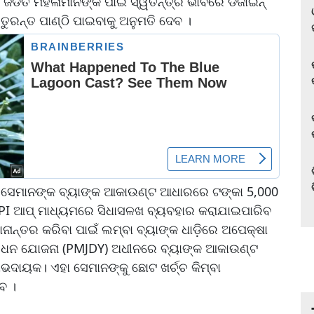
 ଜଡିତ ମହିଳାମାନଙ୍କ ପାଇଁ ସ୍ୱତନ୍ତ୍ର ଭାବରେ ଡିଜାଇନ୍
ତୁରନ୍ତ ପାଣ୍ଠି ପାଇବାକୁ ଅନୁମତି ଦେବ ।
େ ସେମାନଙ୍କ ବ୍ୟାଙ୍କ ଆକାଉଣ୍ଟ ଆଧାରରେ ଟଙ୍କା 5,000
 UPI ଆପ୍ ମାଧ୍ୟମରେ ସିଧାସଳଖ ବ୍ୟବହାର କରାଯାଇପାରିବ
ାନାନ୍ତର କରିବା ପାଇଁ ଲମ୍ବା ବ୍ୟାଙ୍କ ଧାଡ଼ିରେ ଅପେକ୍ଷା
ଜନ ଧନ ଯୋଜନା (PMJDY) ଅଧୀନରେ ବ୍ୟାଙ୍କ ଆକାଉଣ୍ଟ
ଲାଭଦାୟକ। ଏହା ସେମାନଙ୍କୁ ଛୋଟ ଖର୍ଚ୍ଚ କିମ୍ବା
ବ ।