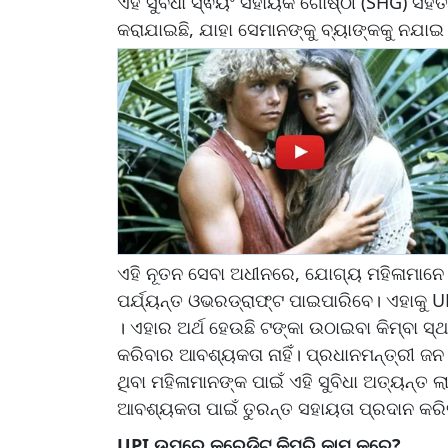
ଏହି ସୁବିଧା ସ୍ଵୟଂ ସହାୟକ ଗୋଷ୍ଠୀ (SHG) ସହିତ
କରାଯାଇଛି, ଯାହା ସେମାନଙ୍କୁ ବ୍ୟାଙ୍କକୁ ନଯାଇ 
ଏହି ନୂତନ ସେବା ଅଧୀନରେ, ଯୋଗ୍ୟ ମହିଳାମାନ
ପର୍ଯ୍ୟନ୍ତ ଓଭରଡ୍ରାଫ୍ଟ ପାଇପାରିବେ। ଏହାକୁ
। ଏହାର ଅର୍ଥ ହେଉଛି ଟଙ୍କା ଉଠାଇବା କିମ୍ବା ସ୍ଥ
କରିବାର ଆବଶ୍ୟକତା ନାହିଁ। ପ୍ରଧାନମନ୍ତ୍ରୀ 
ଥିବା ମହିଳାମାନଙ୍କ ପାଇଁ ଏହି ସୁବିଧା ଅତ୍ୟନ୍ତ 
ଆବଶ୍ୟକତା ପାଇଁ ତୁରନ୍ତ ସହାୟତା ପ୍ରଦାନ କରି
UPI ଉପରେ କ୍ରେଡିଟ୍ କିପରି କାମ କରେ?