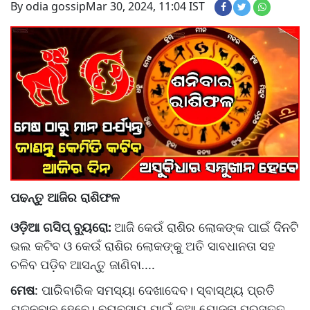
By odia gossip
Mar 30, 2024, 11:04 IST
ପଢନ୍ତୁ ଆଜିର ରାଶିଫଳ
ଓଡ଼ିଆ ଗସିପ୍ ବ୍ୟୁରୋ:
ଆଜି କେଉଁ ରାଶିର ଲୋକଙ୍କ ପାଇଁ ଦିନଟି
ଭଲ କଟିବ ଓ କେଉଁ ରାଶିର ଲୋକଙ୍କୁ ଅତି ସାବଧାନତା ସହ
ଚଳିବ ପଡ଼ିବ ଆସନ୍ତୁ ଜାଣିବା....
ମେଷ
: ପାରିବାରିକ ସମସ୍ୟା ଦେଖାଦେବ। ସ୍ବାସ୍ଥ୍ୟ ପ୍ରତି
ଯତ୍ନବାନ ହେବେ। ବ୍ୟବସାୟ ପାଇଁ ନୂଆ ଯୋଜନା ପ୍ରସ୍ତୁତ