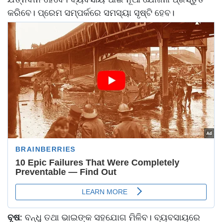
କରିବେ। ପ୍ରେମ ସମ୍ପର୍କରେ ସମସ୍ୟା ସୃଷ୍ଟି ହେବ।
ବୃଷ
: ବନ୍ଧୁ ତଥା ଭାଇଙ୍କ ସହଯୋଗ ମିଳିବ। ବ୍ୟବସାୟରେ