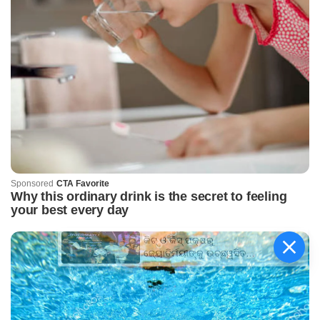
କିଟ୍‍ ଓ କିସ୍‍ ପକ୍ଷରୁ
ଜ୍ୟୋତିର୍ମୟୀଙ୍କୁ ଉଚ୍ଛ୍ୱସିତ
ସମ୍ବର୍ଦ୍ଧନା; ୫ଲକ୍ଷ ଟଙ୍କାର
ପ୍ରୋତ୍ସାହନ ରାଶି ପ୍ରଦାନ