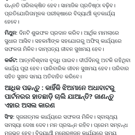
ଉନ୍ନତି ପରିଲକ୍ଷିତ ହେବ। ସାମାଜିକ ପ୍ରତିଷ୍ଠା ବଢ଼ିବ।
ପ୍ରତିଯୋଗିତାମୂଳକ ପରୀକ୍ଷାରେ ବିଦ୍ୟାର୍ଥୀ କୃତକାର୍ଯ୍ୟ
ହେବେ।
ମିଥୁନ
: ଦିନଟି ଶୁଭଫଳ ପ୍ରଦାନ କରିବ। ଆର୍ଥିକ ମାମଲାରେ
ସୁଧାର ଆସିବ। ସହକର୍ମୀଙ୍କ ସହଯୋଗରୁ ଅଫିସ୍ କାର୍ଯ୍ୟରେ
ସଫଳତା ମିଳିବ। ଦାମ୍ପତ୍ୟ ଜୀବନ ସୁଖମୟ ହେବ।
କର୍କଟ:
ଆତ୍ମବିଶ୍ବାସ ବୃଦ୍ଧି ପାଇବ। ଦୀର୍ଘଦିନରୁ ଅଟକି ରହିଥିବା
କାର୍ଯ୍ୟ ପୂରା ହେବ। ପାରିବାରିକ ଜୀବନ ସୁଖମୟ ହେବ। ପରିବାର
ସହିତ ସୁଖଦ ସମୟ ଅତିବାହିତ କରିବେ।
ଆଧିକ ପଢନ୍ତୁ : କାହିଁକି ଝିଅମାନେ ଅଧାବାଟରୁ
ପାର୍ଟନରର ହାତଛାଡ଼ି ଚାଲି ଯାଆନ୍ତି? ଜାଣନ୍ତୁ
ଏହାର ଅସଲ କାରଣ
ସିଂହ
: ସୃଜନାତ୍ମକ କାର୍ଯ୍ୟରେ ସଫଳତା ମିଳିବ। ସ୍ବାସ୍ଥ୍ୟ
ସମସ୍ୟା ଦେଖା ଦେବ। ମନ ପ୍ରସନ୍ନ ରହିବ। ପ୍ରେମ ସମ୍ବନ୍ଧ
ମଜଭୁତ୍‌ ହେବ। ବିଦ୍ୟାର୍ଥୀ ମନୋରଞ୍ଜନ କାର୍ଯ୍ୟରେ ସମୟ