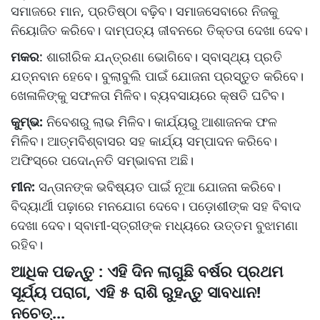
ସମାଜରେ ମାନ, ପ୍ରତିଷ୍ଠା ବଢ଼ିବ। ସମାଜସେବାରେ ନିଜକୁ
ନିୟୋଜିତ କରିବେ। ଦାମ୍ପତ୍ୟ ଜୀବନରେ ତିକ୍ତତା ଦେଖା ଦେବ।
ମକର
: ଶାରୀରିକ ଯନ୍ତ୍ରଣା ଭୋଗିବେ। ସ୍ବାସ୍ଥ୍ୟ ପ୍ରତି
ଯତ୍ନବାନ ହେବେ। ବୁଲାବୁଲି ପାଇଁ ଯୋଜନା ପ୍ରସ୍ତୁତ କରିବେ।
ଖେଳାଳିଙ୍କୁ ସଫଳତା ମିଳିବ। ବ୍ୟବସାୟରେ କ୍ଷତି ଘଟିବ।
କୁମ୍ଭ:
ନିବେଶରୁ ଲାଭ ମିଳିବ। କାର୍ଯ୍ୟରୁ ଆଶାଜନକ ଫଳ
ମିଳିବ। ଆତ୍ମବିଶ୍ବାସର ସହ କାର୍ଯ୍ୟ ସମ୍ପାଦନ କରିବେ।
ଅଫିସ୍‌ରେ ପଦୋନ୍ନତି ସମ୍ଭାବନା ଅଛି।
ମୀନ:
ସନ୍ତାନଙ୍କ ଭବିଷ୍ୟତ ପାଇଁ ନୂଆ ଯୋଜନା କରିବେ।
ବିଦ୍ୟାର୍ଥୀ ପଢ଼ାରେ ମନଯୋଗ ଦେବେ। ପଡ଼ୋଶୀଙ୍କ ସହ ବିବାଦ
ଦେଖା ଦେବ। ସ୍ବାମୀ-ସ୍ତ୍ରୀଙ୍କ ମଧ୍ୟରେ ଉତ୍ତମ ବୁଝାମଣା
ରହିବ।
ଆଧିକ ପଢନ୍ତୁ : ଏହି ଦିନ ଲାଗୁଛି ବର୍ଷର ପ୍ରଥମ
ସୂର୍ଯ୍ୟ ପରାଗ, ଏହି ୫ ରାଶି ରୁହନ୍ତୁ ସାବଧାନ!
ନଚେତ୍...