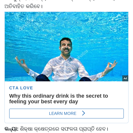
ଅତିବାହିତ କରିବେ।
କନ୍ୟା:
ଶିକ୍ଷା କ୍ଷେତ୍ରରେ ସଫଳତା ପ୍ରାପ୍ତି ହେବ।