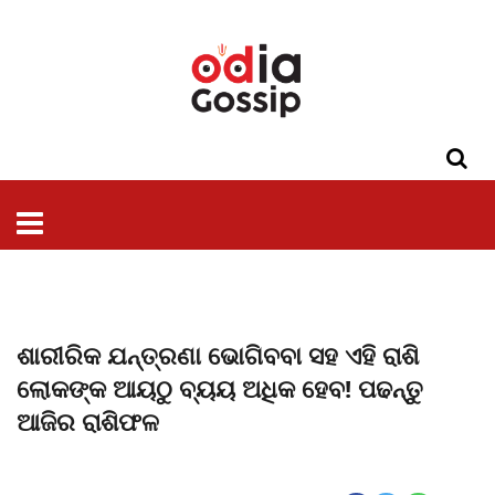
ଓଡିଶା
ଦେଶ-
ପଲିଟିକ୍ସ
ପ୍ରଶାସନ
ସ୍ୱାସ୍ଥ୍ୟ
ଗସିପ
ମନୋରଞ୍ଜନ
କ୍ରାଇମ
ଲାଇଫ
ସମସ୍ୟା
ଟେକ୍ନୋଲୋଜି
ଶିକ୍ଷା
ବିଜ୍ଞାନ
ଖେଳ
ବିଦେଶ
ସ୍ପେଶାଲ
ଷ୍ଟାଇଲ
ଶାରୀରିକ ଯନ୍ତ୍ରଣା ଭୋଗିବବା ସହ ଏହି ରାଶି
ଲୋକଙ୍କ ଆୟଠୁ ବ୍ୟୟ ଅଧିକ ହେବ! ପଢନ୍ତୁ
ଆଜିର ରାଶିଫଳ