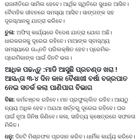
ରାଜନୀତିରେ ସାମିଲ ହେବେ। ଆର୍ଥିକ ସ୍ଥିତିରେ ସୁଧାର ଆସିବ।
ବୈବାହିକ ଜୀବନରେ ସମସ୍ୟା ଆସିବ। ସାଙ୍ଗଙ୍କ ସହ
ଦୂରସ୍ଥାନକୁ ଯାତ୍ରା କରିବେ।
ତୁଳା
: ଅଫିସ୍‌ କାର୍ଯ୍ୟରେ ବିଦେଶ ଯାତ୍ରା ଯୋଗ ଅଛି।
ଧାରକରଜକୁ ଦୂରେଇ ରହିବେ। ମାଆଙ୍କ ସ୍ବାସ୍ଥ୍ୟ
ସମସ୍ୟାରେ ଉନ୍ନତି ପରିଲକ୍ଷିତ ହେବ। ପ୍ରେମିକ-
ପ୍ରେମିକାଙ୍କ ପାଇଁ ଦିନଟି ଭଲ।
ଆଧିକ ପଢନ୍ତୁ :ମାଡି ଆସୁଛି ପ୍ରଚଣ୍ଡ ଖରା !
ଆସନ୍ତା ୩-୪ ଦିନ କାଳ ବୈଶାଖୀ ବର୍ଷା ବଜ୍ରପାତ
ନେଇ ସତର୍କ କଲା ପାଣିପାଗ ବିଭାଗ
ବିଛା:
କର୍ମଚଞ୍ଚଳ ରହିବେ। ମନ ପ୍ରଫୁଲ୍ଲିତ ରହିବ। ଆୟଠୁ
ବ୍ୟୟ ଅଧିକ ହେବ। ଅଯଥା ଖର୍ଚ୍ଚରୁ ଦୂରେଇ ରହିବେ। ଘର
ପାଇଁ ନୂଆ ଜିନିଷ କିଣିବେ। କଳା, ସାହିତ୍ୟ କ୍ଷେତ୍ରରେ ସଫଳତା
ମିଳିବ।
ଧନୁ:
ଦିନଟି ମିଶ୍ରଫଳ ପ୍ରଦାନ କରିବ। ଧାର୍ମିକ କାର୍ଯ୍ୟ କରିବେ।