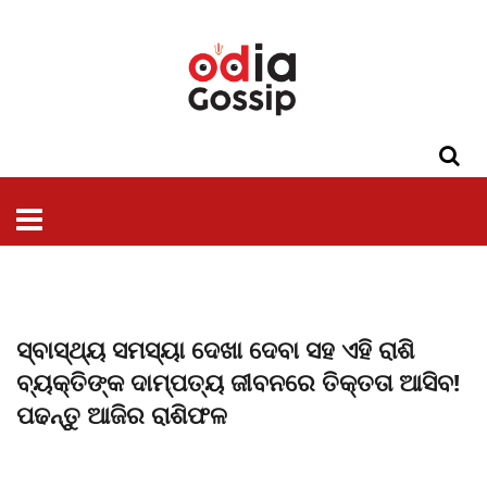
ଓଡିଶା
ଦେଶ-
ପଲିଟିକ୍ସ
ପ୍ରଶାସନ
ସ୍ୱାସ୍ଥ୍ୟ
ଗସିପ
ମନୋରଞ୍ଜନ
କ୍ରାଇମ
ଲାଇଫ
ସମସ୍ୟା
ଟେକ୍ନୋଲୋଜି
ଶିକ୍ଷା
ବିଜ୍ଞାନ
ଖେଳ
ବିଦେଶ
ସ୍ପେଶାଲ
ଷ୍ଟାଇଲ
ସ୍ବାସ୍ଥ୍ୟ ସମସ୍ୟା ଦେଖା ଦେବା ସହ ଏହି ରାଶି
ବ୍ୟକ୍ତିଙ୍କ ଦାମ୍ପତ୍ୟ ଜୀବନରେ ତିକ୍ତତା ଆସିବ!
ପଢନ୍ତୁ ଆଜିର ରାଶିଫଳ