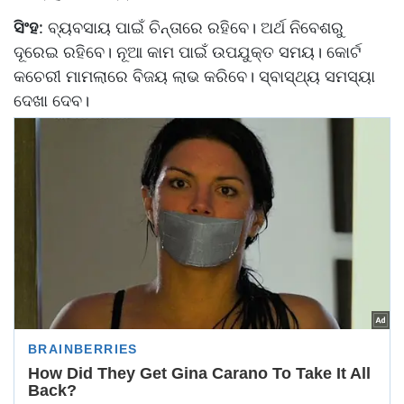
ସିଂହ
: ବ୍ୟବସାୟ ପାଇଁ ଚିନ୍ତାରେ ରହିବେ। ଅର୍ଥ ନିବେଶରୁ
ଦୂରେଇ ରହିବେ। ନୂଆ କାମ ପାଇଁ ଉପଯୁକ୍ତ ସମୟ। କୋର୍ଟ
କଚେରୀ ମାମଲାରେ ବିଜୟ ଲାଭ କରିବେ। ସ୍ବାସ୍ଥ୍ୟ ସମସ୍ୟା
ଦେଖା ଦେବ।