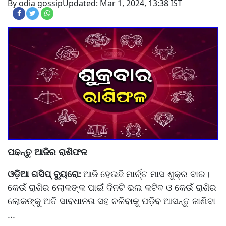
By odia gossip
Updated: Mar 1, 2024, 13:38 IST
ପଢନ୍ତୁ ଆଜିର ରାଶିଫଳ
ଓଡ଼ିଆ ଗସିପ୍ ବ୍ୟୁରୋ:
ଆଜି ହେଉଛି ମାର୍ଚ୍ଚ ମାସ ଶୁକ୍ର ବାର।
କେଉଁ ରାଶିର ଲୋକଙ୍କ ପାଇଁ ଦିନଟି ଭଲ କଟିବ ଓ କେଉଁ ରାଶିର
ଲୋକଙ୍କୁ ଅତି ସାବଧାନତା ସହ ଚଳିବାକୁ ପଡ଼ିବ ଆସନ୍ତୁ ଜାଣିବା
...