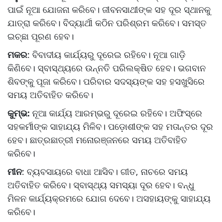
ପାଇଁ ନୂଆ ଯୋଜନା କରିବେ। ଜୀବନସାଥୀଙ୍କ ସହ ଦୂର ସ୍ଥାନକୁ
ଯାତ୍ରା କରିବେ। ବିଦ୍ୟାର୍ଥୀ କଠିନ ପରିଶ୍ରମ କରିବେ। ସମସ୍ତ
ଇଚ୍ଛା ପୂରଣ ହେବ।
ମକର
: ବିବାଦୀୟ କାର୍ଯ୍ୟରୁ ଦୂରେଇ ରହିବେ। ନୂଆ ଗାଡ଼ି
କିଣିବେ। ସ୍ବାସ୍ଥ୍ୟରେ ଉନ୍ନତି ପରିଲକ୍ଷିତ ହେବ। ଭଗବାନ
ଶିବଙ୍କୁ ପୂଜା କରିବେ। ପରିବାର ସଦସ୍ୟଙ୍କ ସହ ହସଖୁସିରେ
ସମୟ ଅତିବାହିତ କରିବେ।
କୁମ୍ଭ:
ନୂଆ କାର୍ଯ୍ୟ ଆରମ୍ଭରୁ ଦୂରେଇ ରହିବେ। ଅଫିସ୍‌ରେ
ସହକର୍ମୀଙ୍କ ସାହାଯ୍ୟ ମିଳିବ। ପଡ଼ୋଶୀଙ୍କ ସହ ମତାନ୍ତର ଦୂର
ହେବ। ଛାତ୍ରଛାତ୍ରୀ ମନୋରଞ୍ଜନରେ ସମୟ ଅତିବାହିତ
କରିବେ।
ମୀନ
: ବ୍ୟବସାୟରେ ବାଧା ଆସିବ। ଗୀତ, ନାଚରେ ସମୟ
ଅତିବାହିତ କରିବେ। ସ୍ବାସ୍ଥ୍ୟ ସମସ୍ୟା ଦୂର ହେବ। ବନ୍ଧୁ
ମିଳନ କାର୍ଯ୍ୟକ୍ରମରେ ଯୋଗ ଦେବେ। ଅସହାୟଙ୍କୁ ସାହାଯ୍ୟ
କରିବେ।