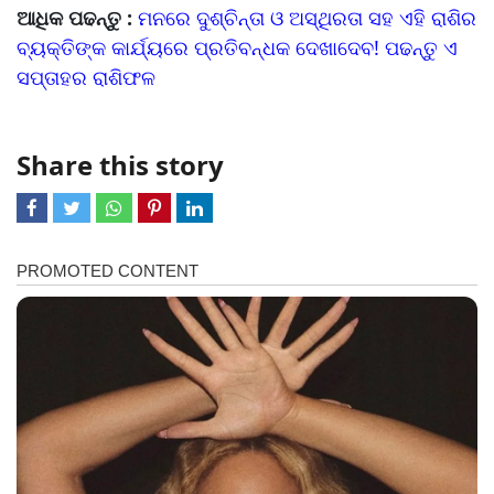
ଆଧିକ ପଢନ୍ତୁ :
ମନରେ ଦୁଶ୍ଚିନ୍ତା ଓ ଅସ୍ଥିରତା ସହ ଏହି ରାଶିର
ବ୍ୟକ୍ତିଙ୍କ କାର୍ଯ୍ୟରେ ପ୍ରତିବନ୍ଧକ ଦେଖାଦେବ! ପଢନ୍ତୁ ଏ
ସପ୍ତାହର ରାଶିଫଳ
Share this story