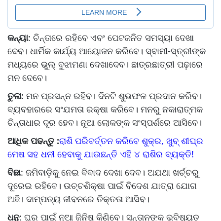
କନ୍ୟା
: ଚିନ୍ତାରେ ରହିବେ ଏବଂ ପେଟଜନିତ ସମସ୍ୟା ଦେଖା
ଦେବ। ଧାର୍ମିକ କାର୍ଯ୍ୟ ଆୟୋଜନ କରିବେ। ସ୍ବାମୀ-ସ୍ତ୍ରୀଙ୍କ
ମଧ୍ୟରେ ଭୁଲ୍‌ ବୁଝାମଣା ଦେଖାଦେବ। ଛାତ୍ରଛାତ୍ରୀ ପଢ଼ାରେ
ମନ ଦେବେ।
ତୁଳା
: ମନ ପ୍ରସନ୍ନ ରହିବ। ଦିନଟି ଶୁଭଫଳ ପ୍ରଦାନ କରିବ।
ବ୍ୟବହାରରେ ସଂଯମତା ରକ୍ଷା କରିବେ। ମନରୁ ନକାରାତ୍ମକ
ଚିନ୍ତାଧାର ଦୂର ହେବ। ନୂଆ ଲୋକଙ୍କ ସଂସ୍ପର୍ଶରେ ଆସିବେ।
ଆଧିକ ପଢନ୍ତୁ :
ରାଶି ପରିବର୍ତ୍ତନ କରିବେ ଶୁକ୍ର, ଖୁବ୍ ଶୀଘ୍ର
ମେଷ ସହ ଧନୀ ହେବାକୁ ଯାଉଛନ୍ତି ଏହି ୪ ରାଶିର ବ୍ୟକ୍ତି!
ବିଛା
: ଜମିବାଡ଼ିକୁ ନେଇ ବିବାଦ ଦେଖା ଦେବ। ଅଯଥା ଖର୍ଚ୍ଚରୁ
ଦୂରେଇ ରହିବେ। ଉଚ୍ଚଶିକ୍ଷା ପାଇଁ ବିଦେଶ ଯାତ୍ରା ଯୋଗ
ଅଛି। ଦାମ୍ପତ୍ୟ ଜୀବନରେ ତିକ୍ତତା ଆସିବ।
ଧନୁ
: ଘର ପାଇଁ ନୂଆ ଜିନିଷ କିଣିବେ। ସନ୍ତାନଙ୍କ ଭବିଷ୍ୟତ