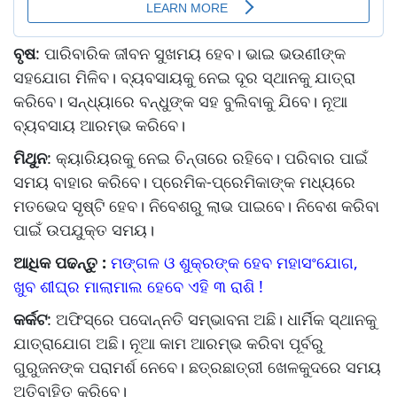
ବୃଷ
: ପାରିବାରିକ ଜୀବନ ସୁଖମୟ ହେବ। ଭାଇ ଭଉଣୀଙ୍କ
ସହଯୋଗ ମିଳିବ। ବ୍ୟବସାୟକୁ ନେଇ ଦୂର ସ୍ଥାନକୁ ଯାତ୍ରା
କରିବେ। ସନ୍ଧ୍ୟାରେ ବନ୍ଧୁଙ୍କ ସହ ବୁଲିବାକୁ ଯିବେ। ନୂଆ
ବ୍ୟବସାୟ ଆରମ୍ଭ କରିବେ।
ମିଥୁନ
: କ୍ୟାରିୟରକୁ ନେଇ ଚିନ୍ତାରେ ରହିବେ। ପରିବାର ପାଇଁ
ସମୟ ବାହାର କରିବେ। ପ୍ରେମିକ-ପ୍ରେମିକାଙ୍କ ମଧ୍ୟରେ
ମତଭେଦ ସୃଷ୍ଟି ହେବ। ନିବେଶରୁ ଲାଭ ପାଇବେ। ନିବେଶ କରିବା
ପାଇଁ ଉପଯୁକ୍ତ ସମୟ।
ଆଧିକ ପଢନ୍ତୁ :
ମଙ୍ଗଳ ଓ ଶୁକ୍ରଙ୍କ ହେବ ମହାସଂଯୋଗ,
ଖୁବ ଶୀଘ୍ର ମାଲାମାଲ ହେବେ ଏହି ୩ ରାଶି !
କର୍କଟ
: ଅଫିସ୍‌ରେ ପଦୋନ୍ନତି ସମ୍ଭାବନା ଅଛି। ଧାର୍ମିକ ସ୍ଥାନକୁ
ଯାତ୍ରାଯୋଗ ଅଛି। ନୂଆ କାମ ଆରମ୍ଭ କରିବା ପୂର୍ବରୁ
ଗୁରୁଜନଙ୍କ ପରାମର୍ଶ ନେବେ। ଛତ୍ରଛାତ୍ରୀ ଖେଳକୁଦରେ ସମୟ
ଅତିବାହିତ କରିବେ।