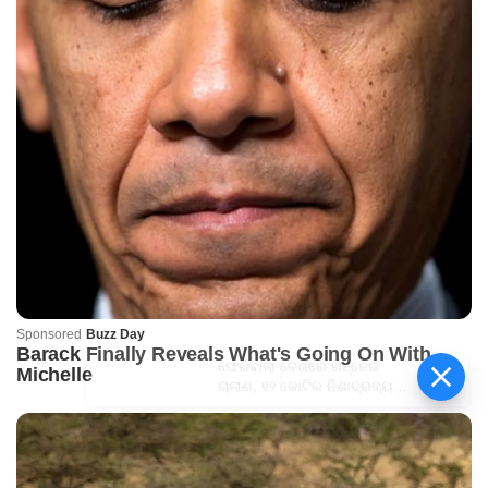
ଫେରିବାଲା ବେଶରେ ଗଞ୍ଜେଇ
ଚାଲାଣ, ୧୨ କୋଟିର ନିଶାଦ୍ରବ୍ୟ
ଜବତ