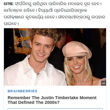
ମେଷ:
ଦୀର୍ଘଦିନରୁ ଚାଲିଥିବା ପାରିବାରିକ ମତଭେଦ ଦୂର ହେବ।
କର୍ମଚଞ୍ଚଳ ରହିବେ। ବିଦ୍ୟାର୍ଥୀ ପ୍ରତିଯୋଗିତାମୂଳକ
ପରୀକ୍ଷାରେ କୃତକାର୍ଯ୍ୟ ହେବେ। ଜୀବନସାଥୀଙ୍କଠାରୁ ଉପହାର
ପାଇବେ।