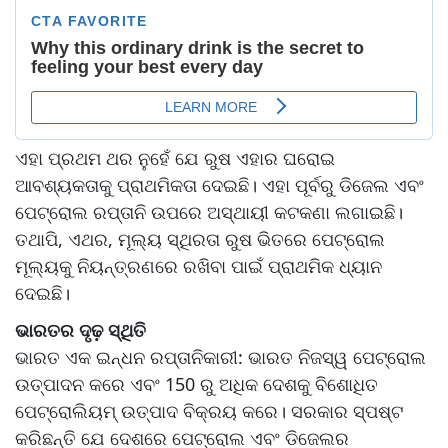
ଏହା ପ୍ରଥମ ଥର ନୁହେଁ ଯେ ରୁଷ ଏହାର ଘରୋଇ
ଆବଶ୍ୟକତାକୁ ପ୍ରାଥମିକତା ଦେଇଛି। ଏହା ପୂର୍ବରୁ ଡିଜେଲ ଏବଂ
ପେଟ୍ରୋଲ ରପ୍ତାନି ଉପରେ ଅସ୍ଥାୟୀ କଟକଣା ଲଗାଇଛି।
ତଥାପି, ଏଥର, ମୂଲ୍ୟ ସ୍ଥିରତା ରୁଷ ଭିତରେ ପେଟ୍ରୋଲ
ମୂଲ୍ୟକୁ ନିୟନ୍ତ୍ରଣରେ ରଖିବା ପାଇଁ ପ୍ରାଥମିକ ଧ୍ୟାନ
ଦେଇଛି।
ଭାରତର ଦୃଢ଼ ସ୍ଥିତି
ଭାରତ ଏକ ଇନ୍ଧନ ରପ୍ତାନିକାରୀ: ଭାରତ ନିଜସ୍ୱ ପେଟ୍ରୋଲ
ଉତ୍ପାଦନ କରେ ଏବଂ 150 ରୁ ଅଧିକ ଦେଶକୁ ବିଶୋଧିତ
ପେଟ୍ରୋଲିୟମ୍ ଉତ୍ପାଦ ବିକ୍ରୟ କରେ। ସରକାର ସ୍ପଷ୍ଟ
କରିଛନ୍ତି ଯେ ଦେଶରେ ପେଟ୍ରୋଲ ଏବଂ ଡିଜେଲର