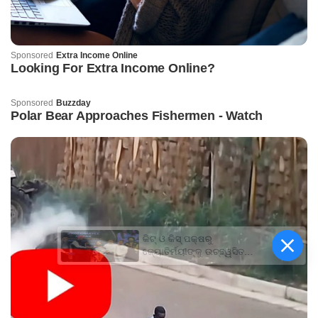
କିଟ୍‍ ଓ କିସ୍‍ ପକ୍ଷରୁ
ଜ୍ୟୋତିର୍ମୟୀଙ୍କୁ ଉଚ୍ଛ୍ୱସିତ
ସମ୍ବର୍ଦ୍ଧନା; ୫ଲକ୍ଷ ଟଙ୍କାର
ପ୍ରୋତ୍ସାହନ ରାଶି ପ୍ରଦାନ