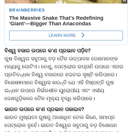
ବିଶ୍ୱ ବଜାର ଉପରେ କ'ଣ ପ୍ରଭାବ ପଡ଼ିବ?
ରୁଷ ବିଶ୍ୱର ସବୁଠାରୁ ବଡ଼ ତୈଳ ଉତ୍ପାଦକ ଦେଶମାନଙ୍କ
ମଧ୍ୟରୁ ଗୋଟିଏ। ତେଣୁ, ପେଟ୍ରୋଲ ରପ୍ତାନି ଉପରେ ଏହାର
ପ୍ରତିବନ୍ଧକ ବିଶ୍ୱ ବଜାରରେ ହଇଚଇ ସୃଷ୍ଟି କରିପାରେ।
ବିଶେଷଜ୍ଞମାନେ ବିଶ୍ୱାସ କରନ୍ତି ଯେ ଏହି ନିଷ୍ପତ୍ତି ରୁଷ
ଇନ୍ଧନ ଉପରେ ନିର୍ଭରଶୀଳ ୟୁରୋପୀୟ ଏବଂ ଏସୀୟ
ଦେଶଗୁଡ଼ିକରେ ତୈଳ ମୂଲ୍ୟ ବୃଦ୍ଧି କରିପାରେ।
ଭାରତ ଉପରେ କ'ଣ ପ୍ରଭାବ ପକାଇବ?
ଭାରତ ମୁଖ୍ୟତଃ ରୁଷରୁ ଅଶୋଧିତ ତେଲ କିଣେ, ସମାପ୍ତ
ପେଟ୍ରୋଲ ନୁହେଁ। ଭାରତ ବିଶ୍ୱର ସବୁଠାରୁ ବଡ଼ ବିଶୋଧନ