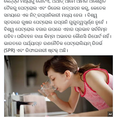
କେନ୍ଦ୍ର ମଧ୍ୟରୁ ଗୋଟିଏ, ଅର୍ଥାତ୍ ଆମେ ଆମର ଅଶୋଧିତ
ତୈଳରୁ ପେଟ୍ରୋଲ ଏବଂ ଡିଜେଲ ଉତ୍ପାଦନ କରୁ, କେତେକ
ସମୟରେ ଏକ ନିଟ୍ ରପ୍ତାନିକାରୀ ମଧ୍ୟ ହେଉ । ବିଶ୍ୱ
ସ୍ତରରେ ରୁଷର ପେଟ୍ରୋଲ ରପ୍ତାନି ଗୁରୁତ୍ୱପୂର୍ଣ୍ଣ ନୁହେଁ ।
ବିଶ୍ୱ ପେଟ୍ରୋଲ ବଜାର ଉପରେ ଏହାର ପ୍ରଭାବ ସର୍ବନିମ୍ନ
ରହିବ। ପରିବହନ ବାଧା କିମ୍ବା ଅଭାବର କୌଣସି ରିପୋର୍ଟ ନାହିଁ।
ଭାରତରେ ପର୍ଯ୍ୟାପ୍ତ ରଣନୈତିକ ପେଟ୍ରୋଲିୟମ୍ ରିଜର୍ଭ
(SPR) ଏବଂ ରିଫାଇନାରୀ ଷ୍ଟକ୍ ଅଛି।