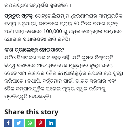
ଉପଲବ୍ଧତା ସମ୍ପୂର୍ଣ୍ଣ ସୁରକ୍ଷିତ।
ପ୍ରଚୁର ଷ୍ଟକ୍:
ପେଟ୍ରୋଲିୟମ୍ ମନ୍ତ୍ରଣାଳୟର ସାମ୍ପ୍ରତିକ
ତଥ୍ୟ ଅନୁଯାୟୀ, ଭାରତରେ ପ୍ରାୟ 60 ଦିନର ବଫର ଷ୍ଟକ୍
ଅଛି। ସାରା ଦେଶରେ 100,000 ରୁ ଅଧିକ ପେଟ୍ରୋଲ ପମ୍ପରେ
ଯୋଗାଣ ସାଧାରଣତଃ ଜାରି ରହିଛି।
କ’ଣ ଚ୍ୟାଲେଞ୍ଜ ହୋଇପାରେ?
ଯଦିଓ ସିଧାସଳଖ ଅଭାବ ହେବ ନାହିଁ, ଯଦି ରୁଷର ନିଷ୍ପତ୍ତି
ବିଶ୍ୱ ବଜାରରେ ଅଶୋଧିତ ତୈଳ ମୂଲ୍ୟରେ ବୃଦ୍ଧି ଘଟେ,
ତେବେ ଏହା ଭାରତର ତୈଳ କମ୍ପାନୀଗୁଡ଼ିକ ଉପରେ ଚାପ ବୃଦ୍ଧି
କରିପାରେ। ତଥାପି, ବର୍ତ୍ତମାନ ପାଇଁ, ଭାରତ ସରକାର ଏବଂ
ତୈଳ କମ୍ପାନୀଗୁଡ଼ିକ ଘରୋଇ ମୂଲ୍ୟ ସ୍ଥିର ରଖିବାକୁ
ପ୍ରତିଶ୍ରୁତି ଦେଇଛନ୍ତି।
Share this story