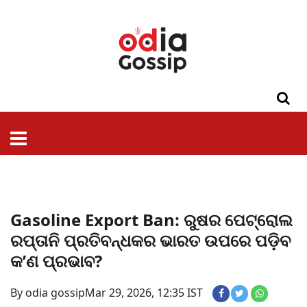
ଓଡିଶା
ଦେଶ-
ପଲିଟିକ୍ସ
ପ୍ରଶାସନ
ସ୍ୱାସ୍ଥ୍ୟ
ଗସିପ
ମନୋରଞ୍ଜନ
କ୍ରାଇମ
ଲାଇଫ
ସମସ୍ୟା
ଟେକ୍ନୋଲୋଜି
ଶିକ୍ଷା
ବିଜ୍ଞାନ
ଖେଳ
ବିଦେଶ
ସ୍ପେଶାଲ
ଷ୍ଟାଇଲ
Gasoline Export Ban: ରୁଷର ପେଟ୍ରୋଲ
ରପ୍ତାନି ପ୍ରତିବନ୍ଧକର ଭାରତ ଉପରେ ପଡ଼ିବ
କ’ଣ ପ୍ରଭାବ?
By odia gossip
Mar 29, 2026, 12:35 IST