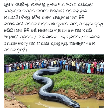
ରୁଷ ୧ ଏପ୍ରିଲ୍, ୨୦୨୬ ରୁ ଜୁଲାଇ ୩୧, ୨୦୨୬ ପର୍ଯ୍ୟନ୍ତ
ପେଟ୍ରୋଲ ରପ୍ତାନି ଉପରେ ଅସ୍ଥାୟୀ ପ୍ରତିବନ୍ଧକ
ଲଗାଇଛି। ବିଶ୍ୱ ତୈଳ ବଜାର ଅସ୍ଥିରତା ଏବଂ କିଛି
ରିଫାଇନାରୀ ଉପରେ ଆକ୍ରମଣ ରୁଷରେ ଘରୋଇ ଚାହିଦା ବୃଦ୍ଧି
କରିଛି। ଗତ କିଛି ବର୍ଷ ମଧ୍ୟରେ ରୁଷ ଅନେକ ଥର ଏପରି
ଅସ୍ଥାୟୀ ପ୍ରତିବନ୍ଧକ ଲଗାଇଛି। ଏହି ପ୍ରତିବନ୍ଧକ କେବଳ
ସମାପ୍ତ ପେଟ୍ରୋଲ ଉପରେ ପ୍ରଯୁଜ୍ୟ, ଅଶୋଧିତ ତେଲ
ଉପରେ ନୁହେଁ।