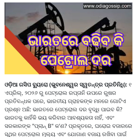
ଓଡ଼ିଆ ଗସିପ ବ୍ୟୁରୋ (ଭୁବନେଶ୍ୱର ସ୍ୱତନ୍ତ୍ର ପ୍ରତିନିଧି):
୧
ଏପ୍ରିଲ୍, ୨୦୨୬ ରୁ ପେଟ୍ରୋଲ ରପ୍ତାନି ଉପରେ ରୁଷର
ପ୍ରତିବନ୍ଧକ ପରେ, ଭାରତୀୟ ଗ୍ରାହକଙ୍କ ମନରେ ଗୋଟିଏ
ପ୍ରଶ୍ନ ଅଛି: ଭାରତରେ ପେଟ୍ରୋଲ ଦର ବୃଦ୍ଧି ପାଇବ କି?
ଭାରତକୁ କାହିଁକି ଭୟ କରିବାର ଆବଶ୍ୟକତା ନାହିଁ, ଏବଂ
ସରକାରଙ୍କ "ପ୍ଲାନ୍ B" କ'ଣ? ପ୍ରକୃତରେ, ଘରୋଇ ବଜାରରେ
ସ୍ଥିର ପେଟ୍ରୋଲ ମୂଲ୍ୟ ଏବଂ ଯୋଗାଣ ବଜାୟ ରଖିବା ପାଇଁ