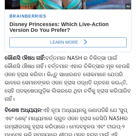
କୌଣସି ଔଷଧ ନାହିଁ:
ବର୍ତ୍ତମାନ NASH ର ଚିକିତ୍ସା ପାଇଁ
କୌଣସି ଔଷଧ ନାହିଁ। ବର୍ତ୍ତମାନ ଏହାର ଚିକିତ୍ସାର ମୂଳ ହେଉଛି
ଓଜନ ହ୍ରାସ କରିବା। କିନ୍ତୁ ସାଧାରଣତ ଲୋକମାନେ ଯେପରି
ଭାବରେ ସେମାନଙ୍କର ଓଜନ ହ୍ରାସ ପଦ୍ଧତି ଗ୍ରହଣ କରନ୍ତି,
ସେହି ପଦକ୍ଷେପଗୁଡ଼ିକ ଲିଭରରେ ଥିବା ଚର୍ବିକୁ ହ୍ରାସ କରିପାରିବ
ନାହିଁ।
ବିଶେଷ ଅଧ୍ୟୟନ
:ଏହି ନୂଆ ଅଧ୍ୟୟନରୁ ଜଣାପଡିଛି ଯେ ‘ସୁପ୍
ଏବଂ ଶେକ୍’ ମାଧ୍ୟମରେ ଦ୍ରୁତ ଓଜନ ହ୍ରାସ ରେସିପି NASHର
ଗମ୍ଭୀରତାକୁ ହ୍ରାସ କରିପାରେ। ମେଦବହୁଳତା ଏବଂ ଟାଇପ୍-୨
ମଧୁମେହ ଭଳି ସମସ୍ୟାରେ ଶୀଘ୍ର ଓଜନ ହ୍ରାସ ପାଇଁ ଏହି