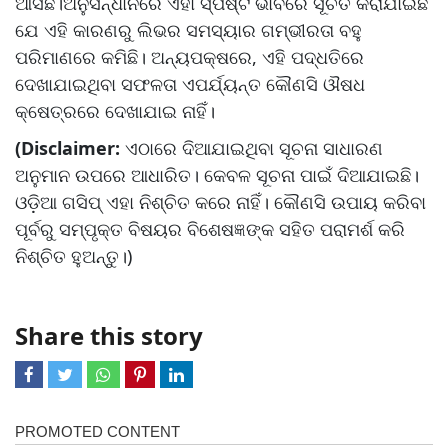
ଆସିଛି।ଅନୁସନ୍ଧାନରେ ଏହା ସ୍ପଷ୍ଟ ଭାବରେ ସୂଚିତ କରାଯାଇଛି
ଯେ ଏହି କାରଣରୁ ଲିଭର ସମସ୍ୟାର ଗମ୍ଭୀରତା ବହୁ
ପରିମାଣରେ କମିଛି। ଅନ୍ୟପକ୍ଷରେ, ଏହି ପଦ୍ଧତିରେ
ଦେଖାଯାଇଥିବା ସଫଳତା ଏପର୍ଯ୍ୟନ୍ତ କୌଣସି ଔଷଧ
କ୍ଷେତ୍ରରେ ଦେଖାଯାଇ ନାହିଁ।
(Disclaimer:
ଏଠାରେ ଦିଆଯାଇଥିବା ସୂଚନା ସାଧାରଣ
ଅନୁମାନ ଉପରେ ଆଧାରିତ। କେବଳ ସୂଚନା ପାଇଁ ଦିଆଯାଇଛି।
ଓଡ଼ିଆ ଗସିପ୍ ଏହା ନିଶ୍ଚିତ କରେ ନାହିଁ। କୌଣସି ଉପାୟ କରିବା
ପୂର୍ବରୁ ସମ୍ପୃକ୍ତ ବିଷୟର ବିଶେଷଜ୍ଞଙ୍କ ସହିତ ପରାମର୍ଶ କରି
ନିଶ୍ଚିତ ହୁଅନ୍ତୁ।)
Share this story