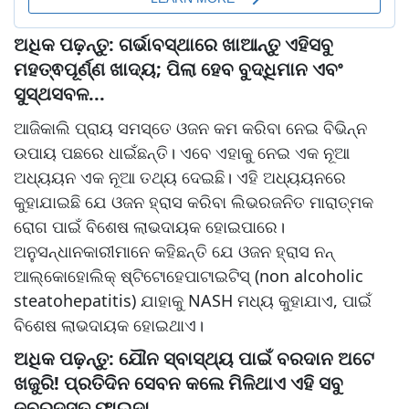
ଅଧିକ ପଢ଼ନ୍ତୁ: ଗର୍ଭାବସ୍ଥାରେ ଖାଆନ୍ତୁ ଏହିସବୁ
ମହତ୍ଵପୂର୍ଣ୍ଣ ଖାଦ୍ୟ; ପିଲା ହେବ ବୁଦ୍ଧିମାନ ଏବଂ
ସୁସ୍ଥସବଳ...
ଆଜିକାଲି ପ୍ରାୟ ସମସ୍ତେ ଓଜନ କମ କରିବା ନେଇ ବିଭିନ୍ନ
ଉପାୟ ପଛରେ ଧାଇଁଛନ୍ତି। ଏବେ ଏହାକୁ ନେଇ ଏକ ନୂଆ
ଅଧ୍ୟୟନ ଏକ ନୂଆ ତଥ୍ୟ ଦେଇଛି। ଏହି ଅଧ୍ୟୟନରେ
କୁହାଯାଇଛି ଯେ ଓଜନ ହ୍ରାସ କରିବା ଲିଭରଜନିତ ମାରାତ୍ମକ
ରୋଗ ପାଇଁ ବିଶେଷ ଲାଭଦାୟକ ହୋଇପାରେ।
ଅନୁସନ୍ଧାନକାରୀମାନେ କହିଛନ୍ତି ଯେ ଓଜନ ହ୍ରାସ ନନ୍
ଆଲ୍‌କୋହୋଲିକ୍ ଷ୍ଟିଟୋହେପାଟାଇଟିସ୍ (non alcoholic
steatohepatitis) ଯାହାକୁ NASH ମଧ୍ୟ କୁହାଯାଏ, ପାଇଁ
ବିଶେଷ ଲାଭଦାୟକ ହୋଇଥାଏ।
ଅଧିକ ପଢ଼ନ୍ତୁ: ଯୌନ ସ୍ବାସ୍ଥ୍ୟ ପାଇଁ ବରଦାନ ଅଟେ
ଖଜୁରି! ପ୍ରତିଦିନ ସେବନ କଲେ ମିଳିଥାଏ ଏହି ସବୁ
ଜବରଦସ୍ତ ଫାଇଦା