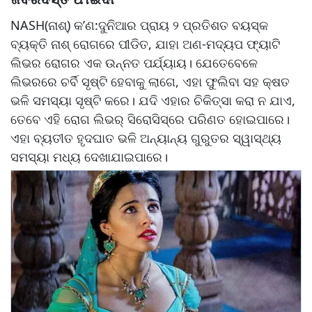
NASH(ନାଶ୍) କ’ଣ:ଦୁନିଆର ପ୍ରାୟ ୨ ପ୍ରତିଶତ ବୟସ୍କ
ବ୍ୟକ୍ତି ନାଶ୍‌ ରୋଗରେ ପୀଡିତ, ଯାହା ଅଣ-ମଦ୍ୟପ ଫ୍ୟାଟି
ଲିଭର ରୋଗର ଏକ ଉନ୍ନତ ପର୍ଯ୍ୟାୟ। ଯେତେବେଳେ
ଲିଭରରେ ଚର୍ବି ସୃଷ୍ଟି ହେବାକୁ ଲାଗେ, ଏହା ଫୁଲିବା ସହ କ୍ଷତ
ଭଳି ସମସ୍ୟା ସୃଷ୍ଟି କରେ। ଯଦି ଏହାର ଚିକିତ୍ସା କରା ନ ଯାଏ,
ତେବେ ଏହି ରୋଗ ଲିଭର୍ ସିରୋସିସ୍‌ରେ ପରିଣତ ହୋଇପାରେ।
ଏହା ବ୍ୟତୀତ ହୃଦଘାତ ଭଳି ଅନ୍ୟାନ୍ୟ ଗୁରୁତର ସ୍ୱାସ୍ଥ୍ୟ
ସମସ୍ୟା ମଧ୍ୟ ଦେଖାଯାଇପାରେ।