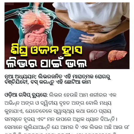
ନୂଆ ଅଧ୍ୟୟନ; ଲିଭରଜନିତ ଏହି ମାରାତ୍ମକ ରୋଗରୁ
ବଞ୍ଚିଯିବେ!, ବସ୍ କରନ୍ତୁ ଏହି ଛୋଟିଆ କାମ
ଓଡ଼ିଆ ଗସିପ୍ ବ୍ୟୁରୋ
ଲିଭର ହେଉଛି ଆମ ଶରୀରର ଏକ
:
ଅଭିନ୍ନ ଅଙ୍ଗ ଓ ଦ୍ୱିତୀୟ ବୃହତ ଅଙ୍ଗ ବୋଲି ମଧ୍ୟ
କୁହାଯାଏ, ଯେତେବେଳେ ସ୍ୱାସ୍ଥ୍ୟ କଥା ଉଠେ ପ୍ରାୟ
ସମସ୍ତେ ହୃଦୟ ଏବଂ ମନ ଉପରେ ଅଧିକ ଧ୍ୟାନ ଦିଅନ୍ତି।
ସେମାନେ ଭୁଲିଯାଆନ୍ତି ଯେ ଆମର ବି ଏକ ଲିଭର ଅଛି ଆଉ ତା’