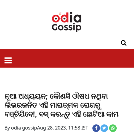
ଓଡିଶା
ଦେଶ-
ପଲିଟିକ୍ସ
ପ୍ରଶାସନ
ସ୍ୱାସ୍ଥ୍ୟ
ଗସିପ
ମନୋରଞ୍ଜନ
କ୍ରାଇମ
ଲାଇଫ
ସମସ୍ୟା
ଟେକ୍ନୋଲୋଜି
ଶିକ୍ଷା
ବିଜ୍ଞାନ
ଖେଳ
ବିଦେଶ
ସ୍ପେଶାଲ
ଷ୍ଟାଇଲ
ନୂଆ ଅଧ୍ୟୟନ; କୌଣସି ଔଷଧ ନଥିବା
ଲିଭରଜନିତ ଏହି ମାରାତ୍ମକ ରୋଗରୁ
ବଞ୍ଚିଯିବେ!, ବସ୍ କରନ୍ତୁ ଏହି ଛୋଟିଆ କାମ
By odia gossip
Aug 28, 2023, 11:58 IST