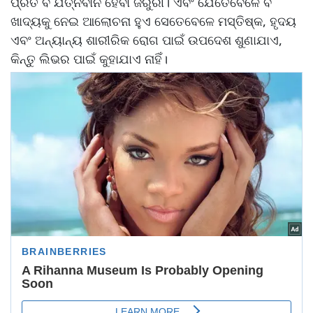
ପ୍ରତି ବି ଯତ୍ନବାନ ହେବା ଜରୁରୀ। ଏବଂ ଯେତେବେଳେ ବି
ଖାଦ୍ୟକୁ ନେଇ ଆଲୋଚନା ହୁଏ ସେତେବେଳେ ମସ୍ତିଷ୍କ, ହୃଦୟ
ଏବଂ ଅନ୍ୟାନ୍ୟ ଶାରୀରିକ ରୋଗ ପାଇଁ ଉପଦେଶ ଶୁଣାଯାଏ,
କିନ୍ତୁ ଲିଭର ପାଇଁ କୁହାଯାଏ ନାହିଁ।