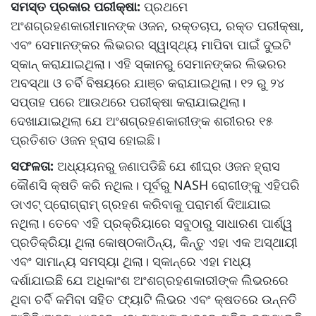
ସମସ୍ତ ପ୍ରକାର ପରୀକ୍ଷା:
ପ୍ରଥମେ
ଅଂଶଗ୍ରହଣକାରୀମାନଙ୍କ ଓଜନ, ରକ୍ତଚାପ, ରକ୍ତ ପରୀକ୍ଷା,
ଏବଂ ସେମାନଙ୍କର ଲିଭରର ସ୍ୱାସ୍ଥ୍ୟ ମାପିବା ପାଇଁ ଦୁଇଟି
ସ୍କାନ୍‌ କରାଯାଇଥିଲା। ଏହି ସ୍କାନରୁ ସେମାନଙ୍କର ଲିଭରର
ଅବସ୍ଥା ଓ ଚର୍ବି ବିଷୟରେ ଯାଞ୍ଚ କରାଯାଇଥିଲା। ୧୨ ରୁ ୨୪
ସପ୍ତାହ ପରେ ଆଉଥରେ ପରୀକ୍ଷା କରାଯାଇଥିଲା।
ଦେଖାଯାଇଥିଲା ଯେ ଅଂଶଗ୍ରହଣକାରୀଙ୍କ ଶରୀରର ୧୫
ପ୍ରତିଶତ ଓଜନ ହ୍ରାସ ହୋଇଛି।
ସଫଳତା:
ଅଧ୍ୟୟନରୁ ଜଣାପଡିଛି ଯେ ଶୀଘ୍ର ଓଜନ ହ୍ରାସ
କୌଣସି କ୍ଷତି କରି ନଥିଲ। ପୂର୍ବରୁ NASH ରୋଗୀଙ୍କୁ ଏହିପରି
ଡାଏଟ୍ ପ୍ରୋଗ୍ରାମ୍ ଗ୍ରହଣ କରିବାକୁ ପରାମର୍ଶ ଦିଆଯାଇ
ନଥିଲା। ତେବେ ଏହି ପ୍ରକ୍ରିୟାରେ ସବୁଠାରୁ ସାଧାରଣ ପାର୍ଶ୍ୱ
ପ୍ରତିକ୍ରିୟା ଥିଲା କୋଷ୍ଠକାଠିନ୍ୟ, କିନ୍ତୁ ଏହା ଏକ ଅସ୍ଥାୟୀ
ଏବଂ ସାମାନ୍ୟ ସମସ୍ୟା ଥିଲା। ସ୍କାନ୍‌ରେ ଏହା ମଧ୍ୟ
ଦର୍ଶାଯାଇଛି ଯେ ଅଧିକାଂଶ ଅଂଶଗ୍ରହଣକାରୀଙ୍କ ଲିଭରରେ
ଥିବା ଚର୍ବି କମିବା ସହିତ ଫ୍ୟାଟି ଲିଭର ଏବଂ କ୍ଷତରେ ଉନ୍ନତି