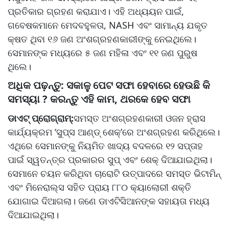
ପ୍ରତିକାର ଗ୍ରହଣ କରାଯାଏ। ଏହି ଅଧ୍ୟୟନ ପାଇଁ,
ଗବେଷକମାନେ ମେଦବହୁଳତା, NASH ଏବଂ ସାମାନ୍ୟ ଯକୃତ
କ୍ଷତ ଥିବା ୧୬ ଜଣ ଅଂଶଗ୍ରହଣକାରୀଙ୍କୁ ନେଇଥିଲେ।
ସେମାନଙ୍କ ମଧ୍ୟରେ ୫ ଜଣ ମହିଳା ଏବଂ ୧୧ ଜଣ ପୁରୁଷ
ଥିଲେ।
ଅଧିକ ପଢ଼ନ୍ତୁ: ସକାଳୁ ପେଟ ସଫା ହେବାରେ ହେଉଛି କି
ସମସ୍ୟା ? କରନ୍ତୁ ଏହି କାମ, ଥରକେ ହେବ ସଫା
ଡାଏଟ୍ ପ୍ରୋଗ୍ରାମ୍:
ସମସ୍ତ ଅଂଶଗ୍ରହଣକାରୀ ଓଜନ ହ୍ରାସ
କାର୍ଯ୍ୟକ୍ରମ ‘ସୁପ୍ସ ଆଣ୍ଡ୍ ଶେକ୍’ରେ ଅଂଶଗ୍ରହଣ କରିଥିଲେ।
ଏଥିରେ ସେମାନଙ୍କୁ ନିୟମିତ ଖାଦ୍ୟ ବଦଳରେ ୧୨ ସପ୍ତାହ
ପାଇଁ ସ୍ୱତନ୍ତ୍ର ପ୍ରକାରର ସୁପ୍ ଏବଂ ଶେକ୍ ଦିଆଯାଇଥିଲା।
ସେମାନେ ଚୟନ କରିଥିବା ଚାରୋଟି ଉତ୍ପାଦରେ ସମସ୍ତ ଭିଟାମିନ୍
ଏବଂ ମିନେରାଲ୍ସ ସହିତ ପ୍ରାୟ ୮୮୦ କ୍ୟାଲୋରୀ ଶକ୍ତି
ଯୋଗାଇ ଦିଆଗଲା। ଜଣେ ଡାଏଟିସିଆନଙ୍କ ସହାୟତା ମଧ୍ୟ
ଦିଆଯାଇଥିଲା।