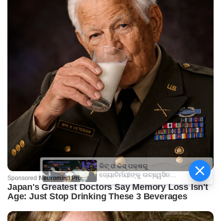
କିଟ୍‍ ଓ କିସ୍‍ ପକ୍ଷରୁ
ଜ୍ୟୋତିର୍ମୟୀଙ୍କୁ ଉଚ୍ଛ୍ୱସିତ
ସମ୍ବର୍ଦ୍ଧନା; ୫ଲକ୍ଷ ଟଙ୍କାର
ପ୍ରୋତ୍ସାହନ ରାଶି ପ୍ରଦାନ