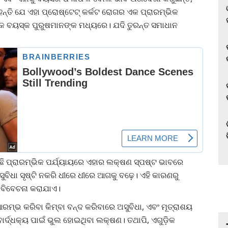
ନ୍ତି ଯେ ଏହା ପ୍ରୋଷ୍ଟେଟ୍ କର୍କଟ ରୋଗର ଏକ ପ୍ରାରମ୍ଭିକ
କ ବୟସ୍କ ପୁରୁଷମାନଙ୍କ ମଧ୍ୟରେ। ଯଦି ତୁରନ୍ତ ସମାଧାନ
ଛି ପ୍ରାରମ୍ଭିକ ପର୍ଯ୍ୟାୟରେ ଏହାର ଲକ୍ଷଣ ସ୍ପଷ୍ଟ ଭାବରେ
ବିଧା ସୃଷ୍ଟି ନକରି ଧୀରେ ଧୀରେ ଆଗକୁ ବଢ଼େ। ଏହି କାରଣରୁ
 ବିବେଚନା କରାଯାଏ।
ା ଆରମ୍ଭ କରିବା କିମ୍ବା ବନ୍ଦ କରିବାରେ ଅସୁବିଧା, ଏବଂ ମୂତ୍ରାଶୟ
ାର୍ଦ୍ଧକ୍ୟ ପାଇଁ ଭୁଲ ହୋଇଥିବା ଲକ୍ଷଣ। ତଥାପି, ଏଗୁଡ଼ିକ