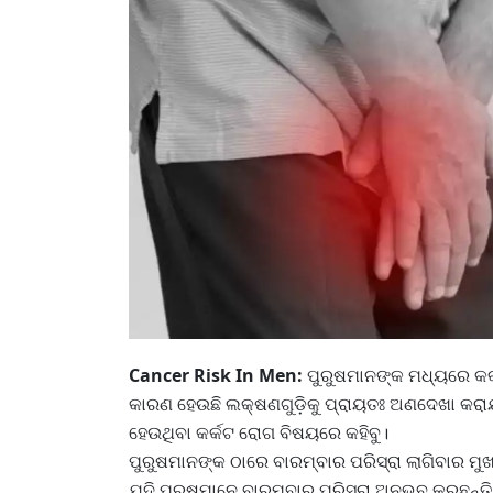
Cancer Risk In Men:
ପୁରୁଷମାନଙ୍କ ମଧ୍ୟରେ କର୍
କାରଣ ହେଉଛି ଲକ୍ଷଣଗୁଡ଼ିକୁ ପ୍ରାୟତଃ ଅଣଦେଖା କରା
ହେଉଥିବା କର୍କଟ ରୋଗ ବିଷୟରେ କହିବୁ।
ପୁରୁଷମାନଙ୍କ ଠାରେ ବାରମ୍ବାର ପରିସ୍ରା ଲାଗିବାର ମୁ
ଯଦି ପୁରୁଷମାନେ ବାରମ୍ବାର ପରିସ୍ରା ଅନୁଭବ କରୁଛନ୍