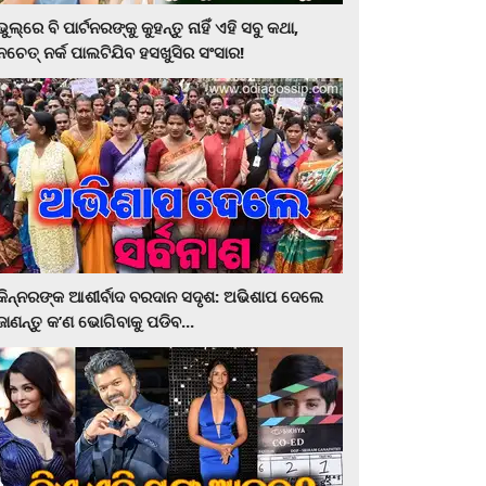
ଭୁଲ୍‌ରେ ବି ପାର୍ଟନରଙ୍କୁ କୁହନ୍ତୁ ନାହିଁ ଏହି ସବୁ କଥା,
ନଚେତ୍‌ ନର୍କ ପାଲଟିଯିବ ହସଖୁସିର ସଂସାର!
କିନ୍ନରଙ୍କ ଆଶୀର୍ବାଦ ବରଦାନ ସଦୃଶ: ଅଭିଶାପ ଦେଲେ
ଜାଣନ୍ତୁ କ’ଣ ଭୋଗିବାକୁ ପଡିବ...