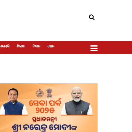
ୋଲୋଜି
ଶିକ୍ଷା
ବିଜ୍ଞାନ
ଖେଳ