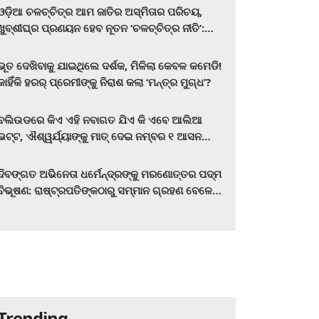
ଓଡ଼ିଆ ଚଳଚ୍ଚିତ୍ର ଆମ ଜାତିର ଅସ୍ମିତାର ପରିଚୟ,
ଖୁବ୍‌ଶୀଘ୍ର ପ୍ରଣୟନ ହେବ ନୂତନ ‘ଚଳଚ୍ଚିତ୍ର ନୀତି’:
ମୁଖ୍ୟମନ୍ତ୍ରୀ ମୋହନ ଚରଣ ମାଝୀ
ଭୂତ ଦେଖିବାକୁ ଯାଇଥିଲେ ଦର୍ଶକ, ମିଳିଲା କେବଳ କମେଡି!
କାହିଁକି ହରର୍‌ ପ୍ରେମୀଙ୍କୁ ନିରାଶ କଲା ‘ମନ୍ତ୍ର ମୁଗ୍ଧ’?
ବଲିଉଡରେ କିଏ ଏହି ନବାଗତ ଯିଏ କି ଏବେ ଆଲିଆ
ଭଟ୍ଟ, ଐଶ୍ୱର୍ଯ୍ୟାଙ୍କୁ ମାତ୍‌ ଦେଇ ନମ୍ବର ୧ ଆସନ
ହାତେଇଛନ୍ତି, ସିନେ ପ୍ରେମୀ ଏବେ ହିଁ ଜାଣି ନିଅନ୍ତୁ ...
ଦିବଙ୍ଗତ ଅଭିନେତା ଧର୍ମେନ୍ଦ୍ରଙ୍କୁ ମରଣୋତ୍ତର ପଦ୍ମ
ବିଭୂଷଣ: ରାଷ୍ଟ୍ରପତିଙ୍କଠାରୁ ସମ୍ମାନ ଗ୍ରହଣ ବେଳେ
ଭାବପ୍ରବଣ ହେଲେ ହେମା ମାଳିନୀ
Trending