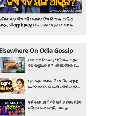
ବଲିଉଡରେ କିଏ ଏହି ନବାଗତ ଯିଏ କି ଏବେ ଆଲିଆ
ଭଟ୍ଟ, ଐଶ୍ୱର୍ଯ୍ୟାଙ୍କୁ ମାତ୍‌ ଦେଇ ନମ୍ବର ୧ ଆସନ
ହାତେଇଛନ୍ତି, ସିନେ ପ୍ରେମୀ ଏବେ ହିଁ ଜାଣି ନିଅନ୍ତୁ ...
Elsewhere On Odia Gossip
ମାଛ ଏବଂ ଚିକେନକୁ ଫ୍ରିଜରେ ଅଧିକ
ଦିନ ରଖୁଛନ୍ତି କି ? ଏକ୍ସପର୍ଟଙ୍କ ମତ
କିଛି ଏପରି ରହିଛି...
ପ୍ରଚଣ୍ଡ ଖରାରେ ବି ଚମକିବ ତ୍ୱଚା;
ଚେହେରାର ଚମକ ଦେଖି ସଭିଏଁ ପଚାରିବେ
ଗ୍ଲୋ’ର ସିକ୍ରେଟ! ଆପଣାନ୍ତୁ ଏହି...
ବର୍ଷ ଶେଷ ଯାଏଁ ୩ଟି ରାଶି ଉପରେ ରହିବ
ଶନିଙ୍କ କୋପଦୃଷ୍ଟି, ଜାଣନ୍ତୁ
ଆପଣଙ୍କ ରାଶି ଏଥିରେ ନାହିଁ ତ?