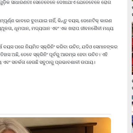
ଷଣଗୁଡ଼ିକ ସାଧାରଣତଃ ସେତେବେଳେ ଦେଖାଯାଏ ଯେତେବେଳେ ରୋଗ
ପୂର୍ଣ୍ଣ ଭାବରେ ବୁଝାଯାଇ ନାହିଁ, କିନ୍ତୁ ବୟସ, ଜେନେଟିକ୍ କାରଣ
ସ୍ଥୂଳତା, ଧୂମପାନ, ମଦ୍ୟପାନ ଏବଂ ଏକ ଖରାପ ଜୀବନଶୈଳୀ ମଧ୍ୟ
ବର୍ଷ ବୟସ ପରେ ନିୟମିତ ସ୍କ୍ରିନିଂ କରିବା ଉଚିତ, ଯଦିଓ ସେମାନଙ୍କର
ାସ ଅଛି, ତେବେ ସ୍କ୍ରିନିଂ ପୂର୍ବରୁ ଆରମ୍ଭ ହେବା ଉଚିତ। ଏହି
ଣୟ ଏବଂ ସତର୍କତା ହେଉଛି ସବୁଠାରୁ ପ୍ରଭାବଶାଳୀ ଉପାୟ।