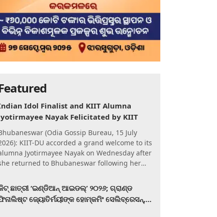
Featured
Indian Idol Finalist and KIIT Alumna
Jyotirmayee Nayak Felicitated by KIIT
Bhubaneswar (Odia Gossip Bureau, 15 July
2026): KIIT-DU accorded a grand welcome to its
alumna Jyotirmayee Nayak on Wednesday after
she returned to Bhubaneswar following her
qualification for the Gra
କିଟ୍‍ ଛାତ୍ରୀ ‘ଇଣ୍ଡିଆନ୍ ଆଇଡଲ୍‌’ ୨୦୨୬; ଗ୍ରାଣ୍ଡ
ଫିନାଲିଷ୍ଟ ଜ୍ୟୋତିର୍ମୟୀଙ୍କ ହୋମ୍‍କମିଂ ସେଲିବ୍ରେସନ୍‍,
କିଟରେ ଉଚ୍ଛ୍ୱସିତ ସମ୍ବର୍ଦ୍ଧନା