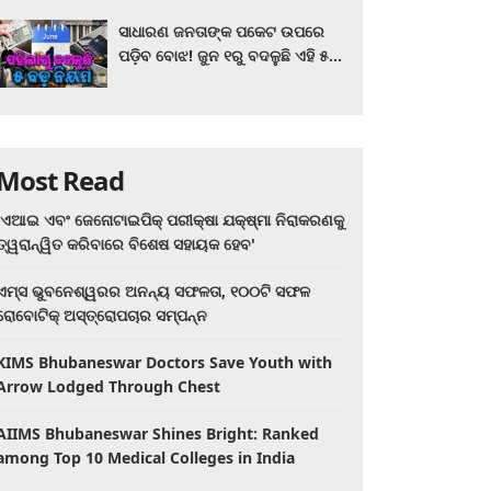
ସାଧାରଣ ଜନତାଙ୍କ ପକେଟ ଉପରେ
ପଡ଼ିବ ବୋଝ! ଜୁନ ୧ରୁ ବଦଳୁଛି ଏହି ୫
ବଡ଼ ନିୟମ
Most Read
'ଏଆଇ ଏବଂ ଜେନୋଟାଇପିକ୍ ପରୀକ୍ଷା ଯକ୍ଷ୍ମା ନିରାକରଣକୁ
ତ୍ୱରାନ୍ୱିତ କରିବାରେ ବିଶେଷ ସହାୟକ ହେବ'
ଏମ୍ସ ଭୁବନେଶ୍ୱରର ଅନନ୍ୟ ସଫଳତା, ୧୦୦ଟି ସଫଳ
ରୋବୋଟିକ୍ ଅସ୍ତ୍ରୋପଚାର ସମ୍ପନ୍ନ
KIMS Bhubaneswar Doctors Save Youth with
Arrow Lodged Through Chest
AIIMS Bhubaneswar Shines Bright: Ranked
among Top 10 Medical Colleges in India