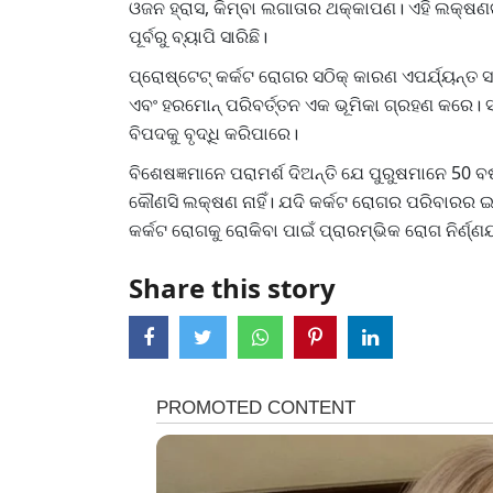
ଓଜନ ହ୍ରାସ, କିମ୍ବା ଲଗାତାର ଥକ୍କାପଣ। ଏହି ଲକ୍
ପୂର୍ବରୁ ବ୍ୟାପି ସାରିଛି।
ପ୍ରୋଷ୍ଟେଟ୍ କର୍କଟ ରୋଗର ସଠିକ୍ କାରଣ ଏପର୍ଯ୍ୟନ୍ତ ସମ୍
ଏବଂ ହରମୋନ୍ ପରିବର୍ତ୍ତନ ଏକ ଭୂମିକା ଗ୍ରହଣ କରେ। 
ବିପଦକୁ ବୃଦ୍ଧି କରିପାରେ।
ବିଶେଷଜ୍ଞମାନେ ପରାମର୍ଶ ଦିଅନ୍ତି ଯେ ପୁରୁଷମାନେ 50 
କୌଣସି ଲକ୍ଷଣ ନାହିଁ। ଯଦି କର୍କଟ ରୋଗର ପରିବାରର ଇତିହ
କର୍କଟ ରୋଗକୁ ରୋକିବା ପାଇଁ ପ୍ରାରମ୍ଭିକ ରୋଗ ନିର୍ଣ୍
Share this story