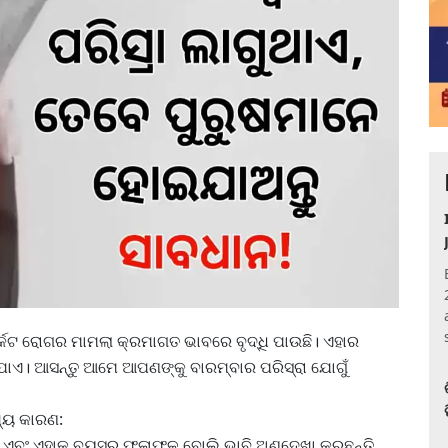
କଟ ରୋଗର ମାମଲା କ୍ରମାଗତ ଭାବରେ ବୃଦ୍ଧି ପାଉଛି। ଏହାର
ଯାଏ। ଆସନ୍ତୁ ଆମେ ଆପଣଙ୍କୁ ବାରମ୍ବାର ପରିସ୍ରା ଯୋଗୁଁ
ଖ୍ୟ କାରଣ:
ତି ଏବଂ ଏହାକୁ ବୟସର ଫଳାଫଳ ବୋଲି ଭାବି ଅଣଦେଖା କରୁଛନ୍ତି,