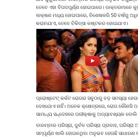
ତେବେ ଏହା ବିପଦପୂର୍ଣ୍ଣ ହୋଇପାରେ। ଡାକ୍ତରମାନେ କୁହ
ଲକ୍ଷଣ ମଧ୍ୟ ହୋଇପାରେ, ବିଶେଷକରି 50 ବର୍ଷରୁ ଅଧି
କରାନଯାଏ, ତେବେ ଚିକିତ୍ସା କଷ୍ଟକର ହୋଇଯାଏ।
ପ୍ରୋଷ୍ଟେଟ୍ କର୍କଟ ରୋଗର ସବୁଠାରୁ ବଡ଼ ସମସ୍ୟା ହେଉ
ଦେଖାଯାଏ ନାହିଁ। ଅନେକ କ୍ଷେତ୍ରରେ, ରୋଗ କୌଣସି ଅସୁ
ସାମାନ୍ୟ ସନ୍ଦେହରେ ପରୀକ୍ଷାକୁ ଅତ୍ୟାବଶ୍ୟକ ବୋଲି
ବାରମ୍ବାର ପରିସ୍ରା, ଦୁର୍ବଳ ପରିସ୍ରା ପ୍ରବାହ, ପରିସ୍ର
ସମ୍ପୂର୍ଣ୍ଣ ଖାଲି ହୋଇନଥିବା ଅନୁଭବ ହେଉଛି ସାଧାରଣ ବ