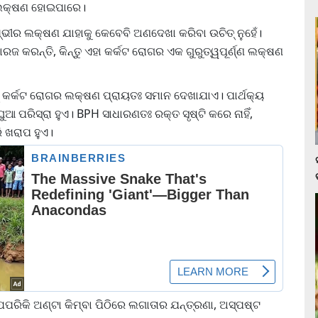
ଣ ଲକ୍ଷଣ ହୋଇପାରେ।
ମ୍ଭୀର ଲକ୍ଷଣ ଯାହାକୁ କେବେବି ଅଣଦେଖା କରିବା ଉଚିତ୍ ନୁହେଁ।
ଜ କରନ୍ତି, କିନ୍ତୁ ଏହା କର୍କଟ ରୋଗର ଏକ ଗୁରୁତ୍ୱପୂର୍ଣ୍ଣ ଲକ୍ଷଣ
େଟ୍ କର୍କଟ ରୋଗର ଲକ୍ଷଣ ପ୍ରାୟତଃ ସମାନ ଦେଖାଯାଏ। ପାର୍ଥକ୍ୟ
ଆ ପରିସ୍ରା ହୁଏ। BPH ସାଧାରଣତଃ ରକ୍ତ ସୃଷ୍ଟି କରେ ନାହିଁ,
 ଖରାପ ହୁଏ।
ପରିକି ଅଣ୍ଟା କିମ୍ବା ପିଠିରେ ଲଗାତାର ଯନ୍ତ୍ରଣା, ଅସ୍ପଷ୍ଟ