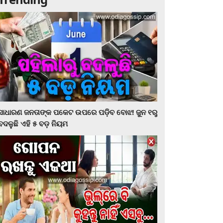
ସାଧାରଣ ଜନତାଙ୍କ ପକେଟ ଉପରେ ପଡ଼ିବ ବୋଝ! ଜୁନ ୧ରୁ
ବଦଳୁଛି ଏହି ୫ ବଡ଼ ନିୟମ