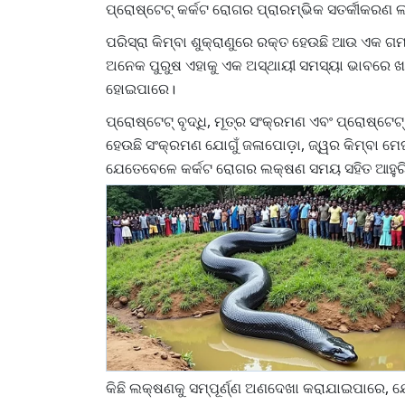
ପ୍ରୋଷ୍ଟେଟ୍ କର୍କଟ ରୋଗର ପ୍ରାରମ୍ଭିକ ସତର୍କୀକର
ପରିସ୍ରା କିମ୍ବା ଶୁକ୍ରାଣୁରେ ରକ୍ତ ହେଉଛି ଆଉ ଏକ ଗ
ଅନେକ ପୁରୁଷ ଏହାକୁ ଏକ ଅସ୍ଥାୟୀ ସମସ୍ୟା ଭାବରେ ଖାର
ହୋଇପାରେ।
ପ୍ରୋଷ୍ଟେଟ୍ ବୃଦ୍ଧି, ମୂତ୍ର ସଂକ୍ରମଣ ଏବଂ ପ୍ରୋଷ୍ଟ
ହେଉଛି ସଂକ୍ରମଣ ଯୋଗୁଁ ଜଳାପୋଡ଼ା, ଜ୍ୱର କିମ୍ବା ମେଘୁ
ଯେତେବେଳେ କର୍କଟ ରୋଗର ଲକ୍ଷଣ ସମୟ ସହିତ ଆହୁରି
କିଛି ଲକ୍ଷଣକୁ ସମ୍ପୂର୍ଣ୍ଣ ଅଣଦେଖା କରାଯାଇପାରେ, ଯେ