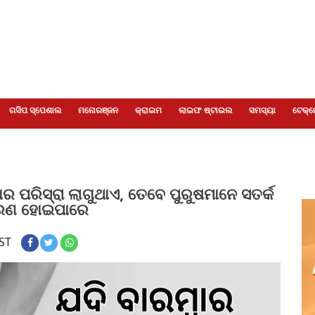
ଗସିପ ସ୍ପେଶାଲ
ମନୋରଞ୍ଜନ
କ୍ରାଇମ
ଲାଇଫ ଷ୍ଟାଇଲ
ସମସ୍ୟା
ଟେକ୍ନ
 ପରିସ୍ରା ଲାଗୁଥାଏ, ତେବେ ପୁରୁଷମାନେ ସତର୍କ
କାରଣ ହୋଇପାରେ
IST