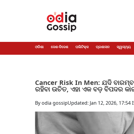
ଓଡିଶା
ଦେଶ-
ପଲିଟିକ୍ସ
ପ୍ରଶାସନ
ସ୍ୱାସ୍ଥ୍ୟ
ଗସିପ
ମନୋରଞ୍ଜନ
କ୍ରାଇମ
ଲାଇଫ
ସମସ୍ୟା
ଟେକ୍ନୋଲୋଜି
ଶିକ୍ଷା
ବିଜ୍ଞାନ
ଖେଳ
ବିଦେଶ
ସ୍ପେଶାଲ
ଷ୍ଟାଇଲ
ଓଡିଶା
ଦେଶ-ବିଦେଶ
ପଲିଟିକ୍ସ
ପ୍ରଶାସନ
ସ୍ୱାସ୍ଥ୍ୟ
Cancer Risk In Men: ଯଦି ବାରମ୍ବାର
ରହିବା ଉଚିତ, ଏହା ଏକ ବଡ଼ ବିପଦର 
By odia gossip
Updated: Jan 12, 2026, 17:54 