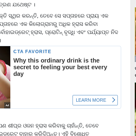
୍ତ୍ରଣ ଯଥେଷ୍ଟ ।
ି ସ୍ଥିର କରନ୍ତି, ତେବେ ସେ ସପ୍ତାହରେ ପ୍ରାୟ ଏକ
ପ୍ତାହରେ ଏକ କିଲୋଗ୍ରାମରୁ ଅଧିକ ହ୍ରାସ କରିବା
ହାଇଡ୍ରେଟ୍ ହ୍ରାସ, ପ୍ରୋଟିନ୍ ବୃଦ୍ଧି ଏବଂ ପର୍ଯ୍ୟାପ୍ତ ନିଦ
।
ଣ ଶୀଘ୍ର ଓଜନ ହ୍ରାସ କରିବାକୁ ଚାହାଁନ୍ତି, ତେବେ
ହାଇଡ୍ରେଟ୍ ବାହାର କରିଦିଅନ୍ତୁ। ଏହି ବିଶୋଧିତ