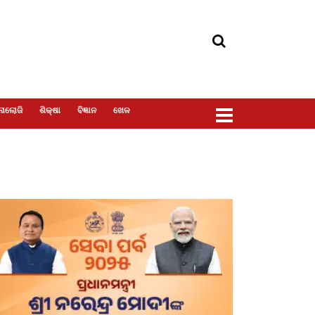
ୋଲୋଜି
ଶିକ୍ଷା
ବିଜ୍ଞାନ
ଖେଳ