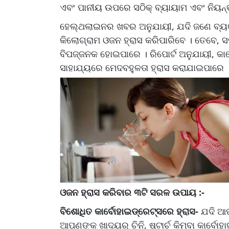
ଏବଂ ପାନୀୟ ଉପରେ ସଠିକ୍ ବ୍ୟାୟାମ ଏବଂ ନିୟନ
ହେଲ୍ଥଲାଇନର ଖବର ଅନୁଯାୟୀ, ଯଦି ଜଣେ ବ୍ୟକ୍ତ
କିଲୋଗ୍ରାମ ଓଜନ ହ୍ରାସ କରିପାରିବେ । ତେବେ, ସ
ବିପଜ୍ଜନକ ହୋଇପାରେ । ରିପୋର୍ଟ ଅନୁଯାୟୀ, କାର୍ବୋ
ସାହାଯ୍ୟରେ ମେଦବହୁଳତା ହ୍ରାସ କରାଯାଇପାରେ 
ଓଜନ ହ୍ରାସ କରିବାର ୩ଟି ସରଳ ଉପାୟ :-
ବିଶୋଧିତ କାର୍ବୋହାଇଡ୍ରେଟ୍ସରେ ହ୍ରାସ-
ଯଦି ଆପ
ଆପଣଙ୍କ ଖାଦ୍ୟରୁ ଚିନି, ଷ୍ଟାର୍ଚ କିମ୍ବା କାର୍ବୋ