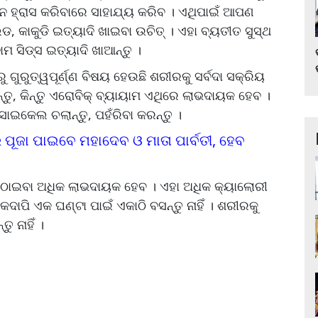
ନ ହ୍ରାସ କରିବାରେ ସାହାଯ୍ୟ କରିବ । ଏଥିପାଇଁ ଆପଣ
, କାକୁଡି ଇତ୍ୟାଦି ଖାଇବା ଉଚିତ୍ । ଏହା ବ୍ୟତୀତ ସୁସ୍ଥ
ମ ସିଡ୍ସ ଇତ୍ୟାଦି ଖାଆନ୍ତୁ ।
 ଗୁରୁତ୍ୱପୂର୍ଣ୍ଣ ବିଷୟ ହେଉଛି ଶରୀରକୁ ସର୍ବଦା ସକ୍ରିୟ
୍ତୁ, କିନ୍ତୁ ଏରୋବିକ୍ ବ୍ୟାୟାମ ଏଥିରେ ଲାଭଦାୟକ ହେବ ।
, ସାଇକେଲ ଚଲାନ୍ତୁ, ପହଁରିବା କରନ୍ତୁ ।
 ପୂଜା ପାଇବେ ମହାଦେବ ଓ ମାତା ପାର୍ବତୀ, ହେବ
ଉଠାଇବା ଅଧିକ ଲାଭଦାୟକ ହେବ । ଏହା ଅଧିକ କ୍ୟାଲୋରୀ
 କଦାପି ଏକ ଘଣ୍ଟା ପାଇଁ ଏକାଠି ବସନ୍ତୁ ନାହିଁ । ଶରୀରକୁ
 ନାହିଁ ।