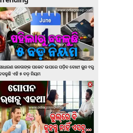
ସାଧାରଣ ଜନତାଙ୍କ ପକେଟ ଉପରେ ପଡ଼ିବ ବୋଝ! ଜୁନ ୧ରୁ
ବଦଳୁଛି ଏହି ୫ ବଡ଼ ନିୟମ