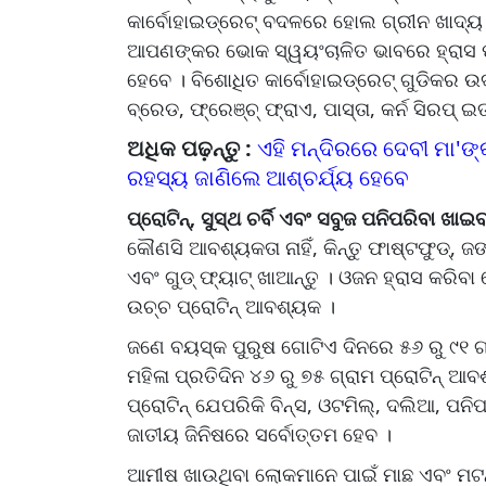
କାର୍ବୋହାଇଡ୍ରେଟ୍ ବଦଳରେ ହୋଲ ଗ୍ରୀନ ଖାଦ୍ୟ
ଆପଣଙ୍କର ଭୋକ ସ୍ୱୟଂଚାଳିତ ଭାବରେ ହ୍ରାସ 
ହେବେ । ବିଶୋଧିତ କାର୍ବୋହାଇଡ୍ରେଟ୍ ଗୁଡିକର ଉଦା
ବ୍ରେଡ, ଫ୍ରେଞ୍ଚ୍ ଫ୍ରାଏ, ପାସ୍ତା, କର୍ନ ସିରପ୍ ଇତ
ଅଧିକ ପଢ଼ନ୍ତୁ :
ଏହି ମନ୍ଦିରରେ ଦେବୀ ମା'ଙ
ରହସ୍ୟ ଜାଣିଲେ ଆଶ୍ଚର୍ଯ୍ୟ ହେବେ
ପ୍ରୋଟିନ୍, ସୁସ୍ଥ ଚର୍ବି ଏବଂ ସବୁଜ ପନିପରିବା ଖାଇବ
କୌଣସି ଆବଶ୍ୟକତା ନାହିଁ, କିନ୍ତୁ ଫାଷ୍ଟଫୁଡ୍,
ଏବଂ ଗୁଡ୍ ଫ୍ୟାଟ୍ ଖାଆନ୍ତୁ । ଓଜନ ହ୍ରାସ କରିବା 
ଉଚ୍ଚ ପ୍ରୋଟିନ୍ ଆବଶ୍ୟକ ।
ଜଣେ ବୟସ୍କ ପୁରୁଷ ଗୋଟିଏ ଦିନରେ ୫୬ ରୁ ୯୧ ଗ
ମହିଳା ପ୍ରତିଦିନ ୪୬ ରୁ ୭୫ ଗ୍ରାମ ପ୍ରୋଟିନ୍ ଆବଶ
ପ୍ରୋଟିନ୍ ଯେପରିକି ବିନ୍ସ, ଓଟମିଲ୍, ଦଲିଆ, ପନି
ଜାତୀୟ ଜିନିଷରେ ସର୍ବୋତ୍ତମ ହେବ ।
ଆମୀଷ ଖାଉଥିବା ଲୋକମାନେ ପାଇଁ ମାଛ ଏବଂ ମଟନ