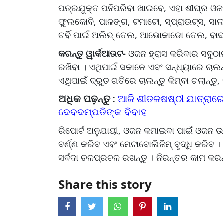
ପତ୍ରଯୁକ୍ତ ପନିପରିବା ଖାଇବେ, ଏହା ଶୀଘ୍ର ଓଜ
ଫୁଲକୋବି, ପାଳଙ୍ଗ, ଟମାଟୋ, ସ୍ପ୍ରାଉଟ୍ସ, ସାଲଡ
ଚର୍ବି ପାଇଁ ଅଲିଭ୍ ତେଲ, ଆଭୋକାଡୋ ତେଲ, ବାଦା
କରନ୍ତୁ ୱାର୍କଆଉଟ-
ଓଜନ ହ୍ରାସ କରିବାର ସବୁଠାରୁ
ରଖିବା । ଏଥିପାଇଁ ସକାଳେ ଏବଂ ସନ୍ଧ୍ୟାରେ ଚାଲନ
ଏଥିପାଇଁ ଦ୍ରୁତ ଗତିରେ ଚାଲନ୍ତୁ କିମ୍ବା ଚଲାନ୍ତୁ
ଅଧିକ ପଢ଼ନ୍ତୁ :
ଆଜି ଶୀତଳଷଷ୍ଠୀ ଯାତ୍ରାରେ
ଦେବଦମ୍ପତିଙ୍କ ବିବାହ
ରିପୋର୍ଟ ଅନୁଯାୟୀ, ଓଜନ କମାଇବା ପାଇଁ ଓଜନ 
ବର୍ଣ୍ଣ କରିବ ଏବଂ ମେଟାବୋଲିଜିମ୍ ବୃଦ୍ଧି କରିବ ।
ସର୍ବଦା ଚଳପ୍ରଚଳ ରଖନ୍ତୁ । ନିରନ୍ତର କାମ କରନ୍ତୁ
Share this story