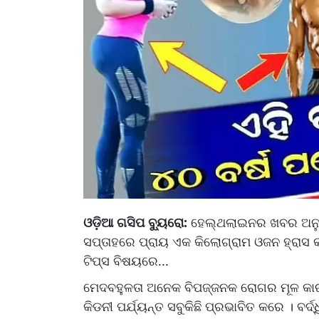
ଓଡ଼ିଆ ଗସିପ ବ୍ୟୁରୋ:
ହେଲ୍ଥଲାଇନର ଖବର ଅନୁଯାୟ
ସପ୍ତାହରେ ପ୍ରାୟ ଏକ କିଲୋଗ୍ରାମ ଓଜନ ହ୍ରାସ କ
ଟିପ୍ସ ବିଷୟରେ...
ମେଦବହୁଳତା ଅନେକ ବିପଜ୍ଜନକ ରୋଗର ମୂଳ କା
କିଡନୀ ପର୍ଯ୍ୟନ୍ତ ସବୁକିଛି ପ୍ରଭାବିତ କରେ । ବର୍ଦ