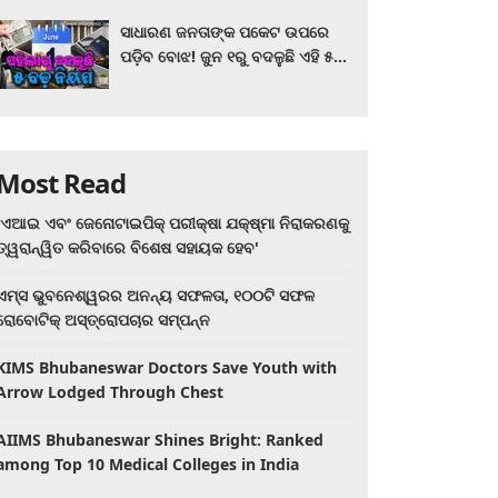
ସାଧାରଣ ଜନତାଙ୍କ ପକେଟ ଉପରେ
ପଡ଼ିବ ବୋଝ! ଜୁନ ୧ରୁ ବଦଳୁଛି ଏହି ୫
ବଡ଼ ନିୟମ
Most Read
'ଏଆଇ ଏବଂ ଜେନୋଟାଇପିକ୍ ପରୀକ୍ଷା ଯକ୍ଷ୍ମା ନିରାକରଣକୁ
ତ୍ୱରାନ୍ୱିତ କରିବାରେ ବିଶେଷ ସହାୟକ ହେବ'
ଏମ୍ସ ଭୁବନେଶ୍ୱରର ଅନନ୍ୟ ସଫଳତା, ୧୦୦ଟି ସଫଳ
ରୋବୋଟିକ୍ ଅସ୍ତ୍ରୋପଚାର ସମ୍ପନ୍ନ
KIMS Bhubaneswar Doctors Save Youth with
Arrow Lodged Through Chest
AIIMS Bhubaneswar Shines Bright: Ranked
among Top 10 Medical Colleges in India