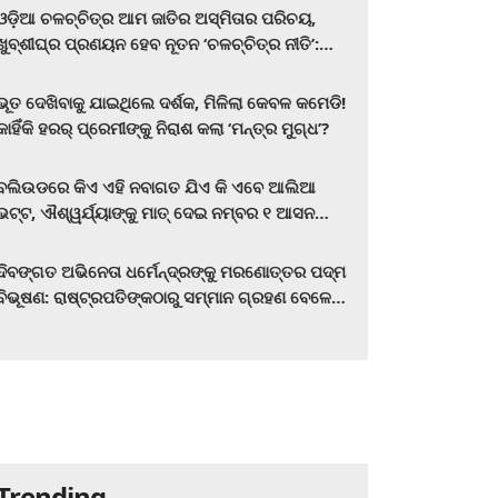
ଓଡ଼ିଆ ଚଳଚ୍ଚିତ୍ର ଆମ ଜାତିର ଅସ୍ମିତାର ପରିଚୟ,
ଖୁବ୍‌ଶୀଘ୍ର ପ୍ରଣୟନ ହେବ ନୂତନ ‘ଚଳଚ୍ଚିତ୍ର ନୀତି’:
ମୁଖ୍ୟମନ୍ତ୍ରୀ ମୋହନ ଚରଣ ମାଝୀ
ଭୂତ ଦେଖିବାକୁ ଯାଇଥିଲେ ଦର୍ଶକ, ମିଳିଲା କେବଳ କମେଡି!
କାହିଁକି ହରର୍‌ ପ୍ରେମୀଙ୍କୁ ନିରାଶ କଲା ‘ମନ୍ତ୍ର ମୁଗ୍ଧ’?
ବଲିଉଡରେ କିଏ ଏହି ନବାଗତ ଯିଏ କି ଏବେ ଆଲିଆ
ଭଟ୍ଟ, ଐଶ୍ୱର୍ଯ୍ୟାଙ୍କୁ ମାତ୍‌ ଦେଇ ନମ୍ବର ୧ ଆସନ
ହାତେଇଛନ୍ତି, ସିନେ ପ୍ରେମୀ ଏବେ ହିଁ ଜାଣି ନିଅନ୍ତୁ ...
ଦିବଙ୍ଗତ ଅଭିନେତା ଧର୍ମେନ୍ଦ୍ରଙ୍କୁ ମରଣୋତ୍ତର ପଦ୍ମ
ବିଭୂଷଣ: ରାଷ୍ଟ୍ରପତିଙ୍କଠାରୁ ସମ୍ମାନ ଗ୍ରହଣ ବେଳେ
ଭାବପ୍ରବଣ ହେଲେ ହେମା ମାଳିନୀ
Trending