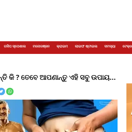
ଗସିପ ସ୍ପେଶାଲ
ମନୋରଞ୍ଜନ
କ୍ରାଇମ
ଲାଇଫ ଷ୍ଟାଇଲ
ସମସ୍ୟା
ଟେକ୍ନ
ଛନ୍ତି କି ? ତେବେ ଆପଣାନ୍ତୁ ଏହି ସବୁ ଉପାୟ...