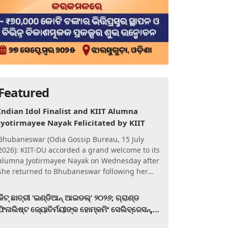
Featured
Indian Idol Finalist and KIIT Alumna
Jyotirmayee Nayak Felicitated by KIIT
Bhubaneswar (Odia Gossip Bureau, 15 July
2026): KIIT-DU accorded a grand welcome to its
alumna Jyotirmayee Nayak on Wednesday after
she returned to Bhubaneswar following her
qualification for the Gra
କିଟ୍‍ ଛାତ୍ରୀ ‘ଇଣ୍ଡିଆନ୍ ଆଇଡଲ୍‌’ ୨୦୨୬; ଗ୍ରାଣ୍ଡ
ଫିନାଲିଷ୍ଟ ଜ୍ୟୋତିର୍ମୟୀଙ୍କ ହୋମ୍‍କମିଂ ସେଲିବ୍ରେସନ୍‍,
କିଟରେ ଉଚ୍ଛ୍ୱସିତ ସମ୍ବର୍ଦ୍ଧନା