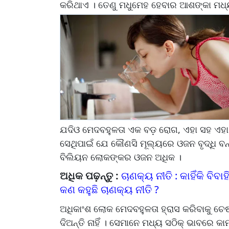
କରିଥାଏ । ତେଣୁ ମଧୁମେହ ହେବାର ଆଶଙ୍କା ମଧ୍ୟ
ଯଦିଓ ମେଦବହୁଳତା ଏକ ବଡ଼ ରୋଗ, ଏହା ସହ 
ସେଥିପାଇଁ ଯେ କୌଣସି ମୂଲ୍ୟରେ ଓଜନ ବୃଦ୍ଧି ବନ୍ଦ
ବିଲିୟନ ଲୋକଙ୍କର ଓଜନ ଅଧିକ ।
ଅଧିକ ପଢ଼ନ୍ତୁ :
ଚାଣକ୍ୟ ନୀତି : କାହିଁକି ବିବ
କଣ କହୁଛି ଚାଣକ୍ୟ ନୀତି ?
ଅଧିକାଂଶ ଲୋକ ମେଦବହୁଳତା ହ୍ରାସ କରିବାକୁ ଚେଷ
ଦିଅନ୍ତି ନାହିଁ । ସେମାନେ ମଧ୍ୟ ସଠିକ୍ ଭାବରେ କାମ