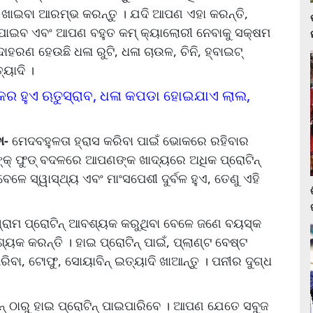
 ଖାଇବା ଆରମ୍ଭ କରନ୍ତୁ । ଯଦି ଆପଣ ଏହା କରନ୍ତି,
ପାଇବ ଏବଂ ଆପଣ ବହୁତ କମ୍ କ୍ୟାଲୋରୀ ନେବାକୁ ସକ୍ଷମ
ହରଣ ହେଉଛି ଧଳା ରୁଟି, ଧଳା ଚାଉଳ, ଚିନି, ହ୍ବାଇଟ୍
୍ୟାଦି ।
୍କର ହୁଏ ଋତୁସ୍ରାବ, ଧଳା କପଡା ହୋଇଯାଏ ଲାଲ,
ା-
ମେଦବହୁଳତା ହ୍ରାସ କରିବା ପାଇଁ ଭୋକରେ ରହିବାର
 ଜଙ୍କ୍ ଫୁଡ୍ ବଦଳରେ ଆପଣଙ୍କ ଖାଦ୍ୟରେ ଅଧିକ ପ୍ରୋଟିନ୍
ବେଳେ ସ୍ୱାସ୍ଥ୍ୟ ଏବଂ ମାଂସପେଶୀ ଦୁର୍ବଳ ହୁଏ, ତେଣୁ ଏହି
୍ରାମ ପ୍ରୋଟିନ୍ ଆବଶ୍ୟକ କରୁଥିବା ବେଳେ ଜଣେ ବୟସ୍କ
୍ୟକ କରନ୍ତି । ହାଇ ପ୍ରୋଟିନ୍ ପାଇଁ, ପ୍ଲାଣ୍ଟ ବେଷ୍ଟ
ପରିବା, ଟୋଫୁ, ସୋୟାବିନ୍ ଇତ୍ୟାଦି ଖାଆନ୍ତୁ । ପନୀର ଦୁଗ୍ଧ
୍ ଠାରୁ ହାଇ ପ୍ରୋଟିନ୍ ପାଇପାରିବେ । ଆପଣ ଯେତେ ସବୁଜ