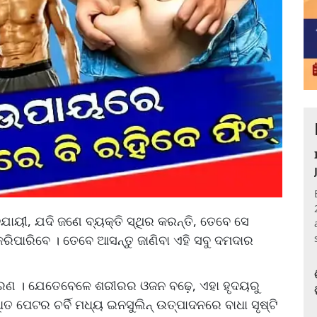
ୀ, ଯଦି ଜଣେ ବ୍ୟକ୍ତି ସ୍ଥିର କରନ୍ତି, ତେବେ ସେ
ରିପାରିବେ । ତେବେ ଆସନ୍ତୁ ଜାଣିବା ଏହି ସବୁ ଦମଦାର
ରଣ । ଯେତେବେଳେ ଶରୀରର ଓଜନ ବଢ଼େ, ଏହା ହୃଦୟରୁ
୍ଧିତ ପେଟର ଚର୍ବି ମଧ୍ୟ ଇନସୁଲିନ୍ ଉତ୍ପାଦନରେ ବାଧା ସୃଷ୍ଟି