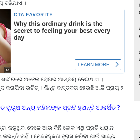
 ବଢ଼ିଯାଏ ।
ଏହା ଶରୀରରେ ଅନେକ ରୋଗର ଆଶ୍ରୟ ଦେଇଥାଏ ।
 କରାଯିବା ଉଚିତ୍ । କିନ୍ତୁ ବାସ୍ତବତା ହେଉଛି ଆଜି ପ୍ରାୟ ୨
ାହିତ ପୁରୁଷ ଅନ୍ୟ ମହିଳାଙ୍କ ପ୍ରତି ହୁଅନ୍ତି ଆକର୍ଷିତ ?
୍ଟା କରୁଥିବା ବେଳେ ଆଉ କିଛି ଲୋକ ଏଥି ପ୍ରତି ଧ୍ୟାନ
 କରନ୍ତି ନାହିଁ । ମେଦବହୁଳତା ହ୍ରାସ କରିବା ପାଇଁ ଖାଦ୍ୟ