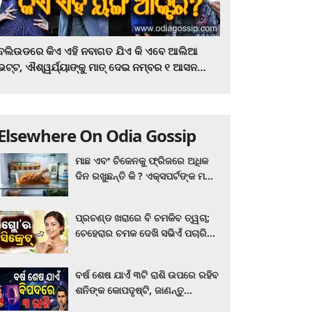
ବଲିଉଡରେ କିଏ ଏହି ନବାଗତ ଯିଏ କି ଏବେ ଆଲିଆ
ଭଟ୍ଟ, ଐଶ୍ୱର୍ଯ୍ୟାଙ୍କୁ ମାତ୍‌ ଦେଇ ନମ୍ବର ୧ ଆସନ
ହାତେଇଛନ୍ତି, ସିନେ ପ୍ରେମୀ ଏବେ ହିଁ ଜାଣି ନିଅନ୍ତୁ ...
Elsewhere On Odia Gossip
ମାଛ ଏବଂ ଚିକେନକୁ ଫ୍ରିଜରେ ଅଧିକ
ଦିନ ରଖୁଛନ୍ତି କି ? ଏକ୍ସପର୍ଟଙ୍କ ମତ
କିଛି ଏପରି ରହିଛି...
ପ୍ରଚଣ୍ଡ ଖରାରେ ବି ଚମକିବ ତ୍ୱଚା;
ଚେହେରାର ଚମକ ଦେଖି ସଭିଏଁ ପଚାରିବେ
ଗ୍ଲୋ’ର ସିକ୍ରେଟ! ଆପଣାନ୍ତୁ ଏହି...
ବର୍ଷ ଶେଷ ଯାଏଁ ୩ଟି ରାଶି ଉପରେ ରହିବ
ଶନିଙ୍କ କୋପଦୃଷ୍ଟି, ଜାଣନ୍ତୁ
ଆପଣଙ୍କ ରାଶି ଏଥିରେ ନାହିଁ ତ?