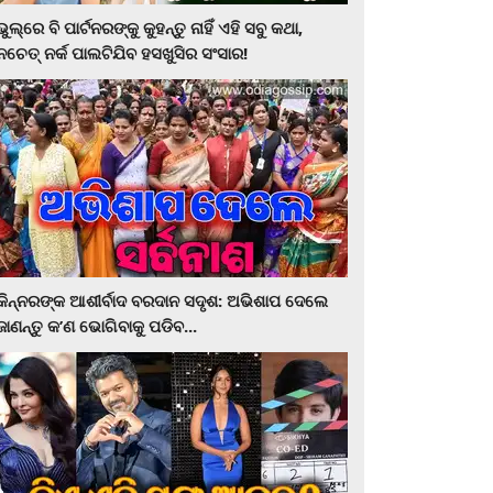
ଭୁଲ୍‌ରେ ବି ପାର୍ଟନରଙ୍କୁ କୁହନ୍ତୁ ନାହିଁ ଏହି ସବୁ କଥା,
ନଚେତ୍‌ ନର୍କ ପାଲଟିଯିବ ହସଖୁସିର ସଂସାର!
କିନ୍ନରଙ୍କ ଆଶୀର୍ବାଦ ବରଦାନ ସଦୃଶ: ଅଭିଶାପ ଦେଲେ
ଜାଣନ୍ତୁ କ’ଣ ଭୋଗିବାକୁ ପଡିବ...