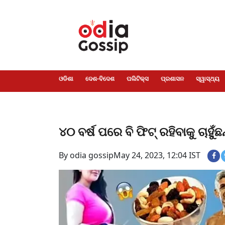
ଓଡିଶା
ଦେଶ-
ପଲିଟିକ୍ସ
ପ୍ରଶାସନ
ସ୍ୱାସ୍ଥ୍ୟ
ଗସିପ
ମନୋରଞ୍ଜନ
କ୍ରାଇମ
ଲାଇଫ
ସମସ୍ୟା
ଟେକ୍ନୋଲୋଜି
ଶିକ୍ଷା
ବିଜ୍ଞାନ
ଖେଳ
ବିଦେଶ
ସ୍ପେଶାଲ
ଷ୍ଟାଇଲ
ଓଡିଶା
ଦେଶ-ବିଦେଶ
ପଲିଟିକ୍ସ
ପ୍ରଶାସନ
ସ୍ୱାସ୍ଥ୍ୟ
୪୦ ବର୍ଷ ପରେ ବି ଫିଟ୍ ରହିବାକୁ ଚାହୁଁ
By odia gossip
May 24, 2023, 12:04 IST