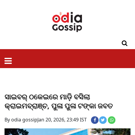
ଓଡିଶା
ଦେଶ-
ପଲିଟିକ୍ସ
ପ୍ରଶାସନ
ସ୍ୱାସ୍ଥ୍ୟ
ଗସିପ
ମନୋରଞ୍ଜନ
କ୍ରାଇମ
ଲାଇଫ
ସମସ୍ୟା
ଟେକ୍ନୋଲୋଜି
ଶିକ୍ଷା
ବିଜ୍ଞାନ
ଖେଳ
ବିଦେଶ
ସ୍ପେଶାଲ
ଷ୍ଟାଇଲ
ସାଇବର୍ ଠକେଇରେ ମାଡ଼ି ବସିଲା
କ୍ରାଇମବ୍ରାଞ୍ଚ, ପୁଳା ପୁଳା ଟଙ୍କା ଜବତ
By odia gossip
Jan 20, 2026, 23:49 IST