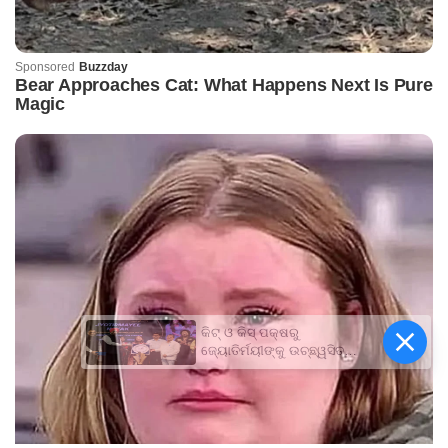
କିଟ୍‍ ଓ କିସ୍‍ ପକ୍ଷରୁ
ଜ୍ୟୋତିର୍ମୟୀଙ୍କୁ ଉଚ୍ଛ୍ୱସିତ
ସମ୍ବର୍ଦ୍ଧନା; ୫ଲକ୍ଷ ଟଙ୍କାର
ପ୍ରୋତ୍ସାହନ ରାଶି ପ୍ରଦାନ