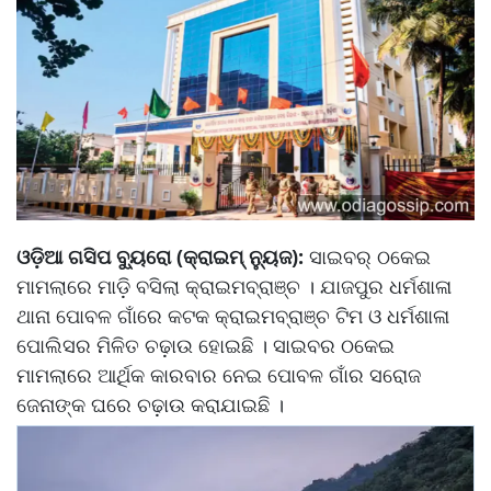
ଓଡ଼ିଆ ଗସିପ ବ୍ୟୁରୋ (କ୍ରାଇମ୍ ନ୍ୟୁଜ):
ସାଇବର୍ ଠକେଇ
ମାମଲାରେ ମାଡ଼ି ବସିଲା କ୍ରାଇମବ୍ରାଞ୍ଚ । ଯାଜପୁର ଧର୍ମଶାଳା
ଥାନା ପୋବଳ ଗାଁରେ କଟକ କ୍ରାଇମବ୍ରାଞ୍ଚ ଟିମ ଓ ଧର୍ମଶାଳା
ପୋଲିସର ମିଳିତ ଚଢ଼ାଉ ହୋଇଛି । ସାଇବର ଠକେଇ
ମାମଲାରେ ଆର୍ଥିକ କାରବାର ନେଇ ପୋବଳ ଗାଁର ସରୋଜ
ଜେନାଙ୍କ ଘରେ ଚଢ଼ାଉ କରାଯାଇଛି ।