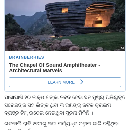
ପାଖାପାଖି ୨୦ ଲକ୍ଷ ଟଙ୍କା ଜବତ ହେବା ସହ ମୁଖ୍ୟ ଅଭିଯୁକ୍ତ
ସରୋଜଙ୍କ ସହ ଲିଙ୍କ ଥିବା ୩ ଜଣଙ୍କୁ କଟକ କ୍ରାଇମ
ବ୍ରାଞ୍ଚ ଟିମ୍ ଉଠେଇ ନେଇଥିବା ସୂଚନା ମିଳିଛି ।
ଗତକାଲି ରାତି ୧୧ଟାରୁ ୩ଟା ପର୍ଯ୍ୟନ୍ତ ଚଢ଼ାଉ ଜାରି ରହିଥିବା