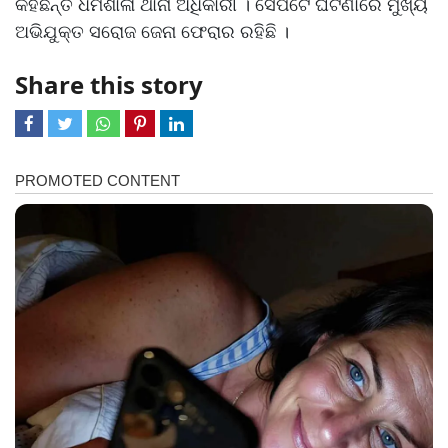
କହିଛନ୍ତି ଧର୍ମଶାଳା ଥାନା ଅଧିକାରୀ । ସେପଟେ ଘଟଣାରେ ମୁଖ୍ୟ
ଅଭିଯୁକ୍ତ ସରୋଜ ଜେନା ଫେରାର ରହିଛି ।
Share this story